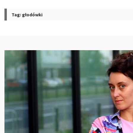
Tag:
głodówki