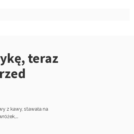
ykę, teraz
przed
tywy z kawy, stawała na
różek,...