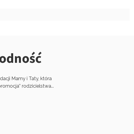
łodność
dacji Mamy i Taty, która
omocja’’ rodzicielstwa...