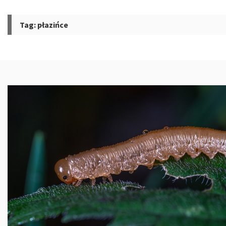
Tag:
płazińce