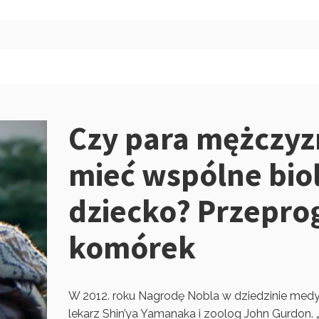
Czy para mężczy
mieć wspólne bio
dziecko? Przepr
komórek
W 2012. roku Nagrodę Nobla w dziedzinie medycy
lekarz Shin’ya Yamanaka i zoolog John Gurdon. „Z