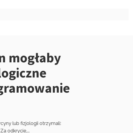
zn mogłaby
logiczne
ogramowanie
ny lub fizjologii otrzymali:
a odkrycie,...