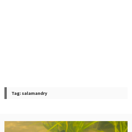
Tag:
salamandry