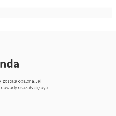
onda
j została obalona. Jej
e dowody okazały się być