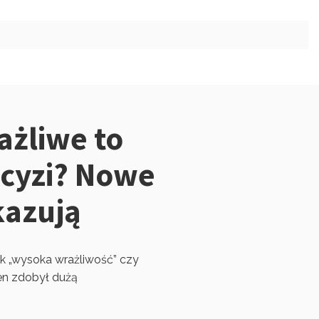
żliwe to
cyzi? Nowe
kazują
 jak „wysoka wrażliwość” czy
en zdobył dużą