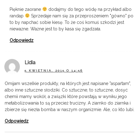
Pięknie zaorane
dodajmy do tego wódę na przykład albo
randap
Sprzedaje nam się za przeproszeniem "gówno" po
to by napchać sobie kiesę. To że coś komuś szkodzi jest
nieważne. Ważne jest to by kasa się zgadzała.
Odpowiedz
Lidia
5 KWIETNIA, 2015 O 14:56
Omijam wszelkie produkty, na których jest napisane "aspartam",
albo inne sztuczne słodziki. Co sztuczne, to sztuczne, dosyć
chemii mamy wokół, a związki które powstają w wyniku jego
metabolizowania to są przecież trucizny. A ziarnko do ziarnka i
zbierze się niezła bomba w naszym organizmie. Ale, co kto lubi.
Odpowiedz