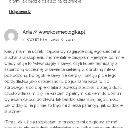
o tym, jak będzie działało na człowieka.
Odpowiedz
Ania // www.kosmeologika.pl
5 KWIETNIA, 2015 O 22:13
Kiedy mam na uczelni zajęcia wymagające długiego siedzenia i
słuchania w skupieniu, momentalnie zasypiam – jedyne, co mnie
wtedy ratuje to "wlew ciągły z kawy", czyli kubek termiczny z
zaparzoną wcześniej w kawiarce siekierą. Z odrobiną mleka i
posłodzoną, bo ogólnie kawy nie cierpię. Traktuję picie tego
obrzydlistwa jako ostateczność, bo już sama kawa to nic
zdrowego, a co dopiero taka z tabletką słodzika… dlatego dość
często zdarza mi się, że wracam z pełnym kubkiem do domu i
wylewam całość do zlewu, tak bardzo staram się tego unikać.
Jak widzę to na piśmie, to trąci mi z lekka paranoją… jak sądzicie,
słusznie?
(Teraz, jak już się rozpisałam to przyszło mi do głowy, że mój
słodzik to chyba jednak cyklaminian sodu albo coś w ten deseń