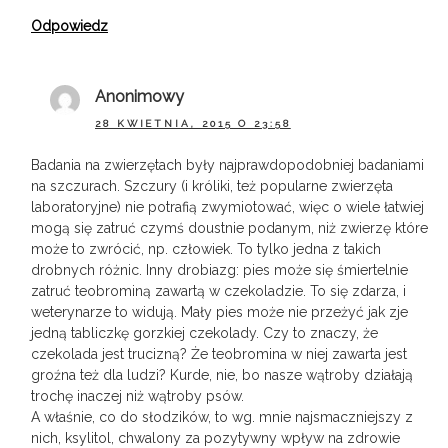
Odpowiedz
Anonimowy
28 KWIETNIA, 2015 O 23:58
Badania na zwierzętach były najprawdopodobniej badaniami
na szczurach. Szczury (i króliki, też popularne zwierzęta
laboratoryjne) nie potrafią zwymiotować, więc o wiele łatwiej
mogą się zatruć czymś doustnie podanym, niż zwierzę które
może to zwrócić, np. człowiek. To tylko jedna z takich
drobnych różnic. Inny drobiazg: pies może się śmiertelnie
zatruć teobrominą zawartą w czekoladzie. To się zdarza, i
weterynarze to widują. Mały pies może nie przeżyć jak zje
jedną tabliczkę gorzkiej czekolady. Czy to znaczy, że
czekolada jest trucizną? Że teobromina w niej zawarta jest
groźna też dla ludzi? Kurde, nie, bo nasze wątroby działają
trochę inaczej niż wątroby psów.
A właśnie, co do słodzików, to wg. mnie najsmaczniejszy z
nich, ksylitol, chwalony za pozytywny wpływ na zdrowie