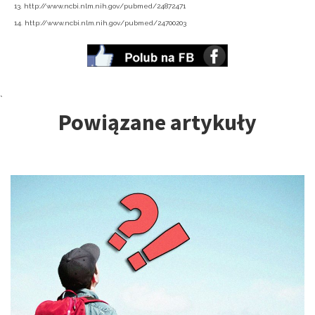
13. http://www.ncbi.nlm.nih.gov/pubmed/24872471
14. http://www.ncbi.nlm.nih.gov/pubmed/24700203
Tagi:
`
Powiązane artykuły