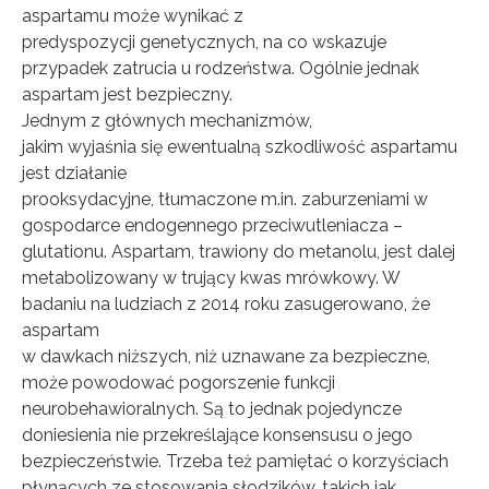
aspartamu może wynikać z
predyspozycji genetycznych, na co wskazuje
przypadek zatrucia u rodzeństwa. Ogólnie jednak
aspartam jest bezpieczny.
Jednym z głównych mechanizmów,
jakim wyjaśnia się ewentualną szkodliwość aspartamu
jest działanie
prooksydacyjne, tłumaczone m.in. zaburzeniami w
gospodarce endogennego przeciwutleniacza –
glutationu. Aspartam, trawiony do metanolu, jest dalej
metabolizowany w trujący kwas mrówkowy. W
badaniu na ludziach z 2014 roku zasugerowano, że
aspartam
w dawkach niższych, niż uznawane za bezpieczne,
może powodować pogorszenie funkcji
neurobehawioralnych. Są to jednak pojedyncze
doniesienia nie przekreślające konsensusu o jego
bezpieczeństwie. Trzeba też pamiętać o korzyściach
płynących ze stosowania słodzików, takich jak