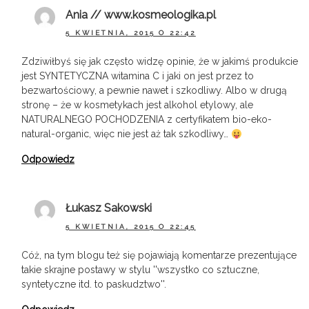
Ania // www.kosmeologika.pl
x
Bądź na biężaco!
5 KWIETNIA, 2015 O 22:42
Zapisz się na newsletter, aby
Zdziwiłbyś się jak często widzę opinie, że w jakimś produkcie
jest SYNTETYCZNA witamina C i jaki on jest przez to
otrzymywać informacje o
bezwartościowy, a pewnie nawet i szkodliwy. Albo w drugą
nowych treściach na stronie
stronę – że w kosmetykach jest alkohol etylowy, ale
NATURALNEGO POCHODZENIA z certyfikatem bio-eko-
totylkoteoria.pl
natural-organic, więc nie jest aż tak szkodliwy…
Odpowiedz
Łukasz Sakowski
5 KWIETNIA, 2015 O 22:45
Cóż, na tym blogu też się pojawiają komentarze prezentujące
Wyrażam zgodę na przetwarzanie moich danych osobowych (adresu e-
mail oraz imienia) zawartych w zgłoszeniu w celu otrzymywania
takie skrajne postawy w stylu ''wszystko co sztuczne,
newslettera. W każdym momencie mogę wycofać zgodę wypisując się z
newslettera. Szczegółowe informacje o przetwarzaniu danych znajdują
syntetyczne itd. to paskudztwo''.
się w polityce prywatności.