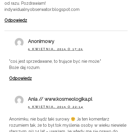
od razu. Pozdrawiam!
indywidualnyobserwator.blogspot.com
Odpowiedz
Anonimowy
5 KWIETNIA, 2015 O 17:25
"coś jest sprzedawane, to trujące być nie może."
Boże daj rozum.
Odpowiedz
Ania // www.kosmeologika.pl
5 KWIETNIA, 2015 O 22:14
Anonimku, nie bądź taki surowy
Ja ten komentarz
rozumiem tak, że to był tok myślenia osoby w wieku niewiele
starszym, niż 14 lat – uważam, że wtedy ma się prawo do