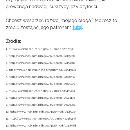
prewencja nadwagi, cukrzycy, czy otyłości.
Chcesz wesprzeć rozwój mojego bloga? Możesz to
zrobić zostając jego patronem
tutaj
.
Źródła:
1. http://www.ncbi.nlm.nih.gov/pubmed/20126318
2. http://www.ncbi.nlm.nih.gov/pubmed/17805418
3. http://www.ncbi.nlm.nih.gov/pubmed/24159687
4. http://www.ncbi.nlm.nih.gov/pubmed/25543075
5. http://www.ncbi.nlm.nih.gov/pubmed/20886530
6. http://www.ncbi.nlm.nih.gov/pubmed/25681123
7. http://www.ncbi.nlm.nih.gov/pubmed/25431414
8. http://www.ncbi.nlm.nih.gov/pubmed/25142179
9. http://www.ncbi.nlm.nih.gov/pubmed/25009784
10. http://www.ncbi.nlm.nih.gov/pubmed/23280025
11. http://www.ncbi.nlm.nih.gov/pubmed/22385158
12. http://www.ncbi.nlm.nih.gov/pubmed/21376768