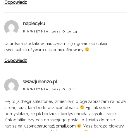
Odpowiedz
napiecyku
8 KWIETNIA, 2015 O 10:13
Ja unikam słodzików, nauczyłam się ograniczać cukier,
ewentualnie używam cukier nierafinowany
Odpowiedz
www.juhenzo.pl
8 KWIETNIA, 2015 O 17:11
Hej to ja thegirlslifestories, zmieniłam bloga zapraszam na nowa
stronę teraz tam będę wrzucać obrazki
Ejj.. tak sobie
pomyslalam, ze jak bedziesz kiedys chciała jakąś ilustracje
/infografike czy cos do swojego posta, to śmiało do mnie
napisz na
justynabarucha@gmail.com
Masz bardzo ciekawy