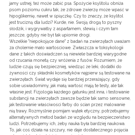
jamy ustnej, też może zabić psa. Spożycie ksylitolu obniża
psom poziomu cukru tak, że zdrowe zwierzę może wpaść w
hipoglikemię, nawet w śpiączkę. Czy to znaczy, że ksylitol
jest trucizną dla ludzi? Kurde, nie. Swoją drogą to pyszny
słodzik, i wygrywałby z aspartamem, stewią i czym tam
jeszcze, gdyby nie był tak upiornie drogi.
Wszelkie "niepokojące dane" z badań na zwierzętach uważam
za cholernie mało wartościowe. Zwłaszcza w toksykologii
dane z takich doświadczeń są niewiele bardziej wiarygodne
od rzucania monetą czy wróżenia z fusów. Rozumiem, że
ludzie czują się bezpieczniej, wiedząc że leki, dodatki do
żywności czy składniki kosmetyków najpierw są testowane na
zwierzętach. Świat wydaje się bardziej przerażający, gdy
sobie uświadomimy, jak małą wartość mają te testy, ale tak
właśnie jest. Fizjologia każdego gatunku jest inna, i testowanie
substancji na zwierzętach zawsze będzie tak samo sensowne,
jak testowanie właściwości farby do ścian przez malowanie
nią trawy. Rozmyślnie pomijam wątek etyczny, potrzebujemy
alternatywnych metod badań ze względu na bezpieczeństwo
ludzi. Potrzebujemy ich, żeby nauka była bardziej naukowa.
To, jak coś działa na szczury, nie daje dostatecznego pojęcia