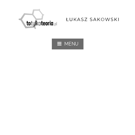
Przejdź
do
To Tylko Teoria
treści
MENU