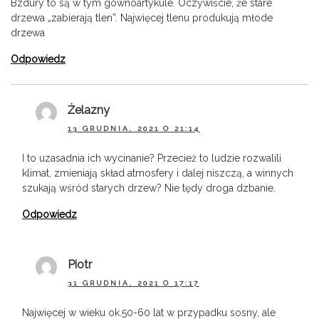
Bzdury to są w tym gównoartykule. Oczywiście, że stare
drzewa „zabierają tlen”. Najwięcej tlenu produkują młode
drzewa
Odpowiedz
Żelazny
13 GRUDNIA, 2021 O 21:14
I to uzasadnia ich wycinanie? Przecież to ludzie rozwalili
klimat, zmieniają skład atmosfery i dalej niszczą, a winnych
szukają wśród starych drzew? Nie tędy droga dzbanie.
Odpowiedz
Piotr
31 GRUDNIA, 2021 O 17:17
Najwięcej w wieku ok.50-60 lat w przypadku sosny, ale