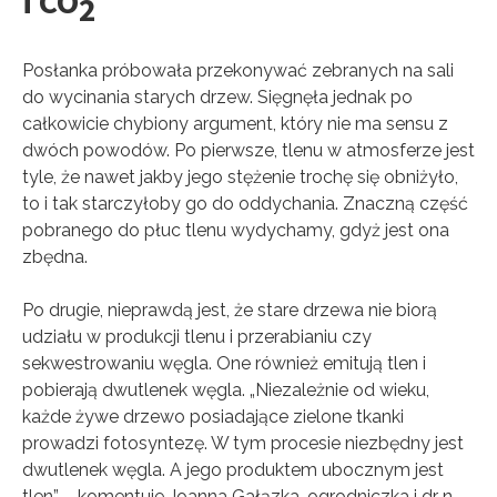
i CO
2
Posłanka próbowała przekonywać zebranych na sali
do wycinania starych drzew. Sięgnęła jednak po
całkowicie chybiony argument, który nie ma sensu z
dwóch powodów. Po pierwsze, tlenu w atmosferze jest
tyle, że nawet jakby jego stężenie trochę się obniżyło,
to i tak starczyłoby go do oddychania. Znaczną część
pobranego do płuc tlenu wydychamy, gdyż jest ona
zbędna.
Po drugie, nieprawdą jest, że stare drzewa nie biorą
udziału w produkcji tlenu i przerabianiu czy
sekwestrowaniu węgla. One również emitują tlen i
pobierają dwutlenek węgla. „Niezależnie od wieku,
każde żywe drzewo posiadające zielone tkanki
prowadzi fotosyntezę. W tym procesie niezbędny jest
dwutlenek węgla. A jego produktem ubocznym jest
tlen” – komentuje Joanna Gałązka, ogrodniczka i dr n.