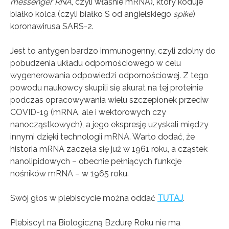
messenger RNA
, czyli właśnie mRNA), który koduje
białko kolca (czyli białko S od angielskiego
spike
)
koronawirusa SARS-2.
x
Bądź na biężaco!
Jest to antygen bardzo immunogenny, czyli zdolny do
pobudzenia układu odpornościowego w celu
Zapisz się na newsletter, aby
wygenerowania odpowiedzi odpornościowej. Z tego
otrzymywać informacje o
powodu naukowcy skupili się akurat na tej proteinie
podczas opracowywania wielu szczepionek przeciw
nowych treściach na stronie
COVID-19 (mRNA, ale i wektorowych czy
totylkoteoria.pl
nanocząstkowych), a jego ekspresję uzyskali między
innymi dzięki technologii mRNA. Warto dodać, że
historia mRNA zaczęła się już w 1961 roku, a cząstek
nanolipidowych – obecnie pełniących funkcje
nośników mRNA – w 1965 roku.
Swój głos w plebiscycie można oddać
TUTAJ
.
Wyrażam zgodę na przetwarzanie moich danych osobowych (adresu e-
mail oraz imienia) zawartych w zgłoszeniu w celu otrzymywania
Plebiscyt na Biologiczną Bzdurę Roku nie ma
newslettera. W każdym momencie mogę wycofać zgodę wypisując się z