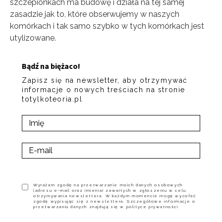
szczepionkach ma budowę i działa na tej samej
zasadzie jak to, które obserwujemy w naszych
komórkach i tak samo szybko w tych komórkach jest
utylizowane.
Bądź na biężaco!
Zapisz się na newsletter, aby otrzymywać
informacje o nowych treściach na stronie
totylkoteoria.pl
Wyrażam zgodę na przetwarzanie moich danych osobowych
(adresu e-mail oraz imienia) zawartych w zgłoszeniu w celu
otrzymywania newslettera. W każdym momencie mogę wycofać
zgodę wypisując się z newslettera. Szczegółowe informacje o
przetwarzaniu danych znajdują się w polityce prywatności.