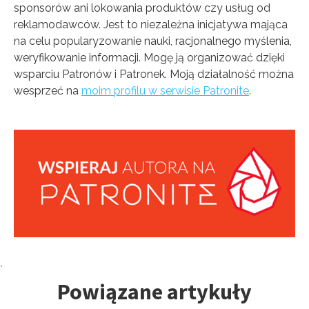
newslettera. Szczegółowe informacje o przetwarzaniu danych znajdują
sponsorów ani lokowania produktów czy usług od
się w polityce prywatności.
reklamodawców. Jest to niezależna inicjatywa mająca
na celu popularyzowanie nauki, racjonalnego myślenia,
weryfikowanie informacji. Mogę ją organizować dzięki
wsparciu Patronów i Patronek. Moją działalność można
wesprzeć na
moim profilu w serwisie Patronite
.
Tagi:
`
Powiązane artykuły