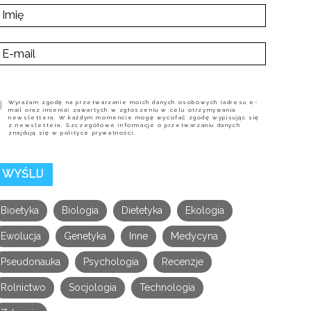
Wyrażam zgodę na przetwarzanie moich danych osobowych (adresu e-
mail oraz imienia) zawartych w zgłoszeniu w celu otrzymywania
newslettera. W każdym momencie mogę wycofać zgodę wypisując się
z newslettera. Szczegółowe informacje o przetwarzaniu danych
znajdują się w polityce prywatności.
Bioetyka
Biologia
Dietetyka
Ekologia
Ewolucja
Genetyka
Inne
Medycyna
Pseudonauka
Psychologia
Recenzje
Rolnictwo
Socjologia
Technologia