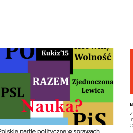
N
Z
i
t
Polskie partie polityczne w sprawach