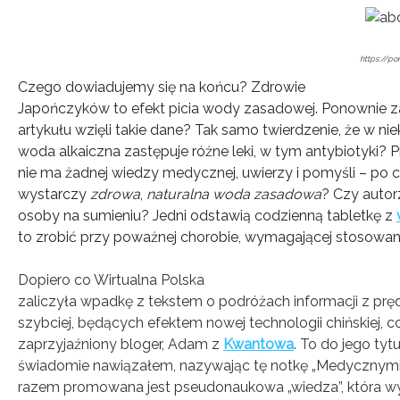
https://por
Czego dowiadujemy się na końcu? Zdrowie
Japończyków to efekt picia wody zasadowej. Ponownie z
artykułu wzięli takie dane? Tak samo twierdzenie, że w ni
woda alkaiczna zastępuje różne leki, w tym antybiotyki? P
nie ma żadnej wiedzy medycznej, uwierzy i pomyśli – po co
wystarczy
zdrowa
,
naturalna
woda zasadowa
? Czy autor
osoby na sumieniu? Jedni odstawią codzienną tabletkę z
to zrobić przy poważnej chorobie, wymagającej stosowania
Dopiero co Wirtualna Polska
zaliczyła wpadkę z tekstem o podróżach informacji z pręd
szybciej, będących efektem nowej technologii chińskiej, c
zaprzyjaźniony bloger, Adam z
Kwantowa
. To do jego tyt
świadomie nawiązałem, nazywając tę notkę „Medycznymi 
razem promowana jest pseudonaukowa „wiedza”, która 