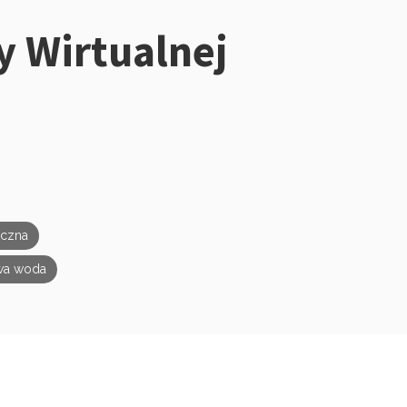
 Wirtualnej
iczna
wa woda