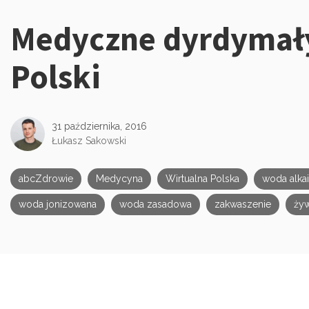
Medyczne dyrdymały
Kategorie:
Polski
31 października, 2016
Łukasz Sakowski
abcZdrowie
Medycyna
Wirtualna Polska
woda alka
woda jonizowana
woda zasadowa
zakwaszenie
ży