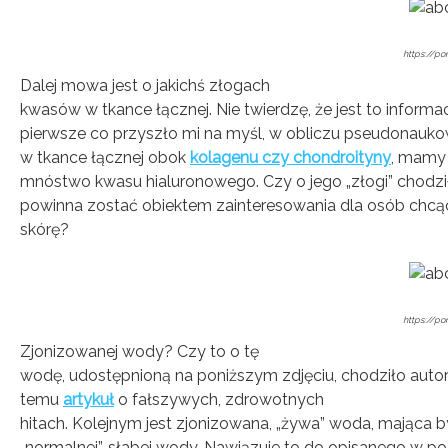
https://por
Dalej mowa jest o jakichś złogach
kwasów w tkance łącznej. Nie twierdzę, że jest to informa
pierwsze co przyszło mi na myśl, w obliczu pseudonaukowo
w tkance łącznej obok
kolagenu czy chondroityny
, mamy
mnóstwo kwasu hialuronowego. Czy o jego „złogi” chodz
powinna zostać obiektem zainteresowania dla osób chc
skórę?
https://por
Zjonizowanej wody? Czy to o tę
wodę, udostępnioną na poniższym zdjęciu, chodziło auto
temu
artykuł
o fałszywych, zdrowotnych
hitach. Kolejnym jest zjonizowana, „żywa” woda, mająca b
„normalnej”, słabej wody. Nawiązuje to do opisanego w p