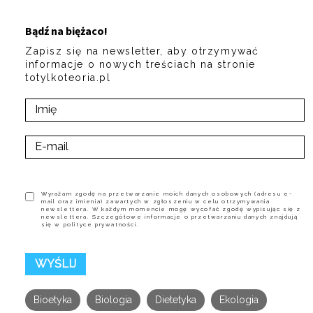
Bądź na biężaco!
Zapisz się na newsletter, aby otrzymywać
informacje o nowych treściach na stronie
totylkoteoria.pl
Wyrażam zgodę na przetwarzanie moich danych osobowych (adresu e-
mail oraz imienia) zawartych w zgłoszeniu w celu otrzymywania
newslettera. W każdym momencie mogę wycofać zgodę wypisując się z
newslettera. Szczegółowe informacje o przetwarzaniu danych znajdują
się w polityce prywatności.
Bioetyka
Biologia
Dietetyka
Ekologia