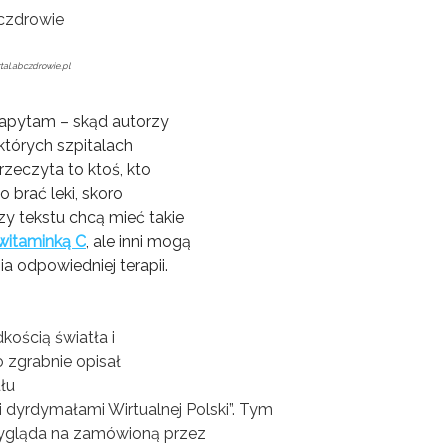
tal.abczdrowie.pl
apytam – skąd autorzy
ektórych szpitalach
rzeczyta to ktoś, kto
 brać leki, skoro
zy tekstu chcą mieć takie
witaminką C
, ale inni mogą
 odpowiedniej terapii.
kością światła i
o zgrabnie opisał
ułu
dyrdymałami Wirtualnej Polski”. Tym
wygląda na zamówioną przez