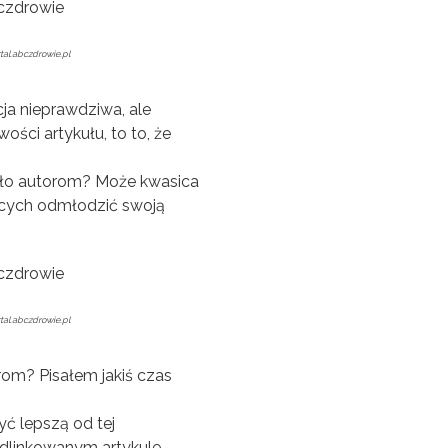
tal.abczdrowie.pl
cja nieprawdziwa, ale
ści artykułu, to to, że
iło autorom? Może kwasica
ących odmłodzić swoją
tal.abczdrowie.pl
rom? Pisałem jakiś czas
yć lepszą od tej
odlinkowanym artykule