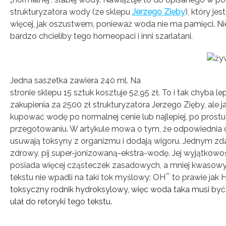
strukturyzatora wody (ze sklepu
Jerzego Zięby
), który je
więcej, jak oszustwem, ponieważ woda nie ma pamięci. Nie
bardzo chcieliby tego homeopaci i inni szarlatani.
Jedna saszetka zawiera 240 ml. Na
stronie sklepu 15 sztuk kosztuje 52,95 zł. To i tak chyba l
zakupienia za 2500 zł strukturyzatora Jerzego Zięby, ale 
kupować wodę po normalnej cenie lub najlepiej, po prost
przegotowaniu. W artykule mowa o tym, że odpowiednia d
usuwają toksyny z organizmu i dodają wigoru. Jednym zda
zdrowy, pij super-jonizowaną-ekstra-wodę. Jej wyjątkow
posiada więcej cząsteczek zasadowych, a mniej kwasowych
–
tekstu nie wpadli na taki tok myślowy: OH
to prawie jak 
toksyczny rodnik hydroksylowy, więc woda taka musi być 
ulał do retoryki tego tekstu.