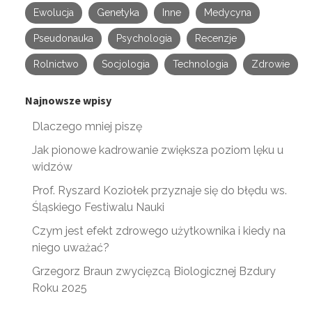
Ewolucja
Genetyka
Inne
Medycyna
Pseudonauka
Psychologia
Recenzje
Rolnictwo
Socjologia
Technologia
Zdrowie
Najnowsze wpisy
Dlaczego mniej piszę
Jak pionowe kadrowanie zwiększa poziom lęku u
widzów
Prof. Ryszard Koziołek przyznaje się do błędu ws.
Śląskiego Festiwalu Nauki
Czym jest efekt zdrowego użytkownika i kiedy na
niego uważać?
Grzegorz Braun zwycięzcą Biologicznej Bzdury
Roku 2025