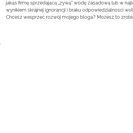
jakąś firmę sprzedającą „żywą” wodę zasadową lub w n
wynikiem skrajnej ignorancji i braku odpowiedzialności wo
Chcesz wesprzeć rozwój mojego bloga? Możesz to zrobi
Tagi:
`