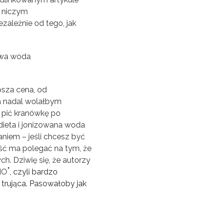
st niczym
zależnie od tego, jak
epsza cena, od
ja nadal wolałbym
u pić kranówkę po
ieta i jonizowana woda
niem – jeśli chcesz być
ość ma polegać na tym, że
. Dziwię się, że autorzy
•
HO
, czyli bardzo
trująca. Pasowałoby jak