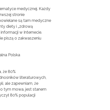
 tematyce medycznej. Każdy
rwszej stronie
 powielane są tam medyczne
ty diety i „zdrową
nformacji w Internecie.
ie piszą o zakwaszeniu
a, że 80%
nośników literaturowych,
ęli, ale zapewniam, że
o o tym mowa, jest stanem
yczył 80% populacji