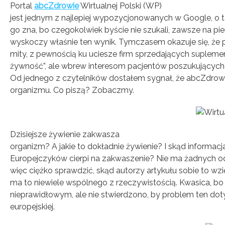
Portal
abcZdrowie
Wirtualnej Polski (WP)
jest jednym z najlepiej wypozycjonowanych w Google, o
go zna, bo czegokolwiek byście nie szukali, zawsze na pie
wyskoczy właśnie ten wynik. Tymczasem okazuje się, że
mity, z pewnością ku uciesze firm sprzedających suplemen
żywność”, ale wbrew interesom pacjentów poszukujących i
Od jednego z czytelników dostałem sygnał, że abcZdrow
organizmu. Co piszą? Zobaczmy.
Dzisiejsze żywienie zakwasza
organizm? A jakie to dokładnie żywienie? I skąd informacj
Europejczyków cierpi na zakwaszenie? Nie ma żadnych od
więc ciężko sprawdzić, skąd autorzy artykułu sobie to wzi
ma to niewiele wspólnego z rzeczywistością. Kwasica, b
nieprawidłowym, ale nie stwierdzono, by problem ten dot
europejskiej.