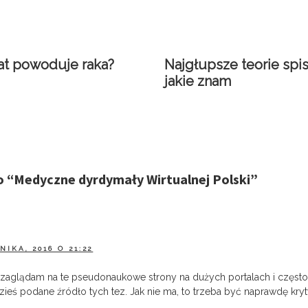
sat powoduje raka?
Najgłupsze teorie sp
jakie znam
o “
Medyczne dyrdymały Wirtualnej Polski
”
NIKA, 2016 O 21:22
ie zaglądam na te pseudonaukowe strony na dużych portalach i częst
zieś podane źródło tych tez. Jak nie ma, to trzeba być naprawdę kr