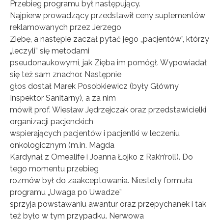
Przebieg programu był następujący.
Najpierw prowadzący przedstawił ceny suplementów
reklamowanych przez Jerzego
Ziębę, a następie zaczął pytać jego „pacjentów”, którzy
„leczyli” się metodami
pseudonaukowymi, jak Zięba im pomógł. Wypowiadał
się też sam znachor. Następnie
głos dostał Marek Posobkiewicz (były Główny
Inspektor Sanitarny), a za nim
mówił prof. Wiesław Jędrzejczak oraz przedstawicielki
organizacji pacjenckich
wspierających pacjentów i pacjentki w leczeniu
onkologicznym (m.in. Magda
Kardynał z Omealife i Joanna Łojko z Rak’n’roll). Do
tego momentu przebieg
rozmów był do zaakceptowania. Niestety formuła
programu „Uwaga po Uwadze”
sprzyja powstawaniu awantur oraz przepychanek i tak
też było w tym przypadku. Nerwowa