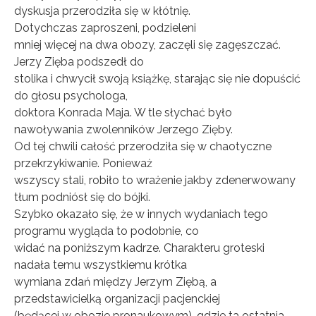
dyskusja przerodziła się w kłótnię.
Dotychczas zaproszeni, podzieleni
mniej więcej na dwa obozy, zaczęli się zagęszczać.
Jerzy Zięba podszedł do
stolika i chwycił swoją książkę, starając się nie dopuścić
do głosu psychologa,
doktora Konrada Maja. W tle słychać było
nawoływania zwolenników Jerzego Zięby.
Od tej chwili całość przerodziła się w chaotyczne
przekrzykiwanie. Ponieważ
wszyscy stali, robiło to wrażenie jakby zdenerwowany
tłum podniósł się do bójki.
Szybko okazało się, że w innych wydaniach tego
programu wygląda to podobnie, co
widać na poniższym kadrze. Charakteru groteski
nadała temu wszystkiemu krótka
wymiana zdań między Jerzym Ziębą, a
przedstawicielką organizacji pacjenckiej
(będącej w obozie pronaukowym), gdzie ta ostatnia