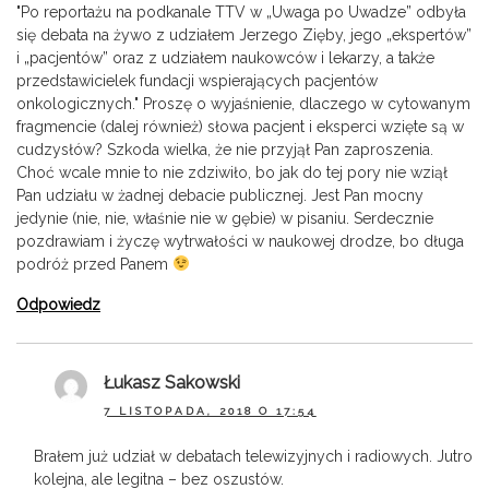
"Po reportażu na podkanale TTV w „Uwaga po Uwadze” odbyła
się debata na żywo z udziałem Jerzego Zięby, jego „ekspertów”
i „pacjentów” oraz z udziałem naukowców i lekarzy, a także
przedstawicielek fundacji wspierających pacjentów
onkologicznych." Proszę o wyjaśnienie, dlaczego w cytowanym
fragmencie (dalej również) słowa pacjent i eksperci wzięte są w
cudzysłów? Szkoda wielka, że nie przyjął Pan zaproszenia.
Choć wcale mnie to nie zdziwiło, bo jak do tej pory nie wziął
Pan udziału w żadnej debacie publicznej. Jest Pan mocny
jedynie (nie, nie, właśnie nie w gębie) w pisaniu. Serdecznie
pozdrawiam i życzę wytrwałości w naukowej drodze, bo długa
podróż przed Panem
Odpowiedz
Łukasz Sakowski
7 LISTOPADA, 2018 O 17:54
Brałem już udział w debatach telewizyjnych i radiowych. Jutro
kolejna, ale legitna – bez oszustów.