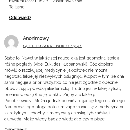
myślenia???? Ludzie – zastanówcie się.
To jasne
Odpowiedz
Anonimowy
14 LISTOPADA, 2018 O 13:42
Słabe to. Nawet w tak ścisłej nauce jaką jest geometria istnieją
różne poglądy (vide: Euklides i Łobanowski). Cóż dopiero
mówić o raczkującej medycynie, jakkolwiek nie można
negować także jej niezwykłych osiągnięć. Kłopot w tym, że ona
sama neguje a priori wszystko co nie jest zgodne z obecnie
obowiązującą wiedzą akademicką. Trudno jest w takiej sytuacji
oceniać wiedzę (lub jej brak) J. Zięby ale także p.
Posobkiewicza. Można jednak ocenić arogancję tego ostatniego.
A autorowi tego bloga polecam zapoznanie się z medycynami
starożytnymi, choćby z medycyną chińską, tybetańską i
ajurwedą. Może wtedy będzie wiedział o czym pisze.
Odpowiedz