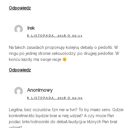
Odpowiedz
Irek
8 LISTOPADA, 2018 O 00:13
Na takich zasadach proponuję kolejną debatę o pedofili. W
ringu po jednej stronie seksuolodzy, po drugiej pedofile. W
końcu każdy ma swoje racje
Odpowiedz
Anonimowy
8 LISTOPADA, 2018 O 09:55
Legitna, bez oszustów, tzn nie w tvn? To by miało sens. Gdzie
konkretnie,kto będzie brał w niej udział? A czy może Pan
podać linki/odnośniki do debat/audycji,w których Pan brał
udział?