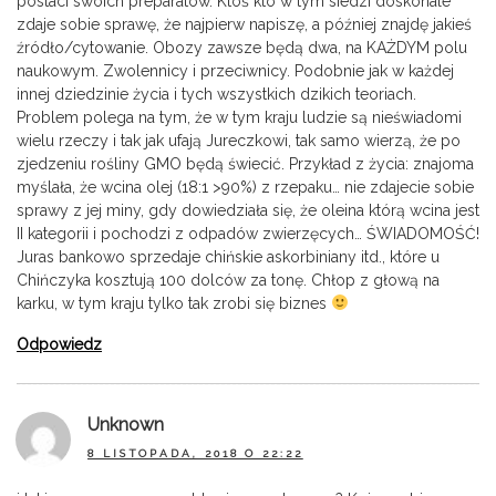
postaci swoich preparatów. Ktoś kto w tym siedzi doskonale
zdaje sobie sprawę, że najpierw napiszę, a później znajdę jakieś
źródło/cytowanie. Obozy zawsze będą dwa, na KAŻDYM polu
naukowym. Zwolennicy i przeciwnicy. Podobnie jak w każdej
innej dziedzinie życia i tych wszystkich dzikich teoriach.
Problem polega na tym, że w tym kraju ludzie są nieświadomi
wielu rzeczy i tak jak ufają Jureczkowi, tak samo wierzą, że po
zjedzeniu rośliny GMO będą świecić. Przykład z życia: znajoma
myślała, że wcina olej (18:1 >90%) z rzepaku… nie zdajecie sobie
sprawy z jej miny, gdy dowiedziała się, że oleina którą wcina jest
II kategorii i pochodzi z odpadów zwierzęcych… ŚWIADOMOŚĆ!
Juras bankowo sprzedaje chińskie askorbiniany itd., które u
Chińczyka kosztują 100 dolców za tonę. Chłop z głową na
karku, w tym kraju tylko tak zrobi się biznes
Odpowiedz
Unknown
8 LISTOPADA, 2018 O 22:22