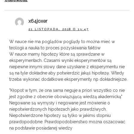
x64joxer
21 LISTOPADA, 2018 O 13:47
W nauce nie ma poglądów poglądy to można mieć w
teologii a nauka to proces pozyskiwania faktów
W nauce mamy hipotezy które są sprawdzane w
eksperymentach. Czasami wyniki eksperymentów są
niepewne innymi słowy dane uzyskane z eksperymentu nie
są na tyle dokładne aby potwierdzić jakąś hipotezę. Wtedy
trzeba wykonać dodatkowe eksperymenty np dokładniejsze.
"Kłopot w tym, że ona sama neguje a priori wszystko co nie
jest zgodne z obecnie obowiązującą wiedzą akademicką"
Negowane są wymysły i negowane jest mówienie o
niepotwierdzonych hipotezach jako prawdziwych.
Niepotwierdzone hipotezy są tylko w jakimś stopniu
prawdopodobne. Prawdopodobieństwo można oszacować
na podstawie posiadanej wiedzy