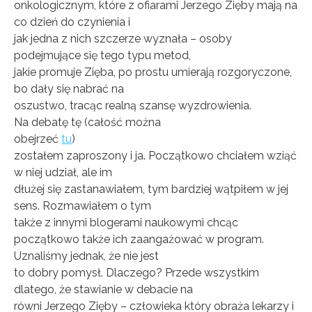
onkologicznym, które z ofiarami Jerzego Zięby mają na
co dzień do czynienia i
jak jedna z nich szczerze wyznała – osoby
podejmujące się tego typu metod,
jakie promuje Zięba, po prostu umierają rozgoryczone,
bo dały się nabrać na
oszustwo, tracąc realną szansę wyzdrowienia.
Na debatę tę (całość można
obejrzeć
tu
)
zostałem zaproszony i ja. Początkowo chciałem wziąć
w niej udział, ale im
dłużej się zastanawiałem, tym bardziej wątpiłem w jej
sens. Rozmawiałem o tym
także z innymi blogerami naukowymi chcąc
początkowo także ich zaangażować w program.
Uznaliśmy jednak, że nie jest
to dobry pomysł. Dlaczego? Przede wszystkim
dlatego, że stawianie w debacie na
równi Jerzego Zięby – człowieka który obraża lekarzy i