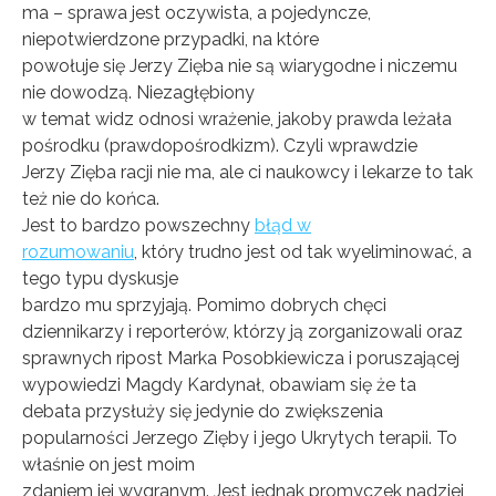
ma – sprawa jest oczywista, a pojedyncze,
niepotwierdzone przypadki, na które
powołuje się Jerzy Zięba nie są wiarygodne i niczemu
nie dowodzą. Niezagłębiony
w temat widz odnosi wrażenie, jakoby prawda leżała
pośrodku (prawdopośrodkizm). Czyli wprawdzie
Jerzy Zięba racji nie ma, ale ci naukowcy i lekarze to tak
też nie do końca.
Jest to bardzo powszechny
błąd w
rozumowaniu
, który trudno jest od tak wyeliminować, a
tego typu dyskusje
bardzo mu sprzyjają. Pomimo dobrych chęci
dziennikarzy i reporterów, którzy ją zorganizowali oraz
sprawnych ripost Marka Posobkiewicza i poruszającej
wypowiedzi Magdy Kardynał, obawiam się że ta
debata przysłuży się jedynie do zwiększenia
popularności Jerzego Zięby i jego Ukrytych terapii. To
właśnie on jest moim
zdaniem jej wygranym. Jest jednak promyczek nadziei,