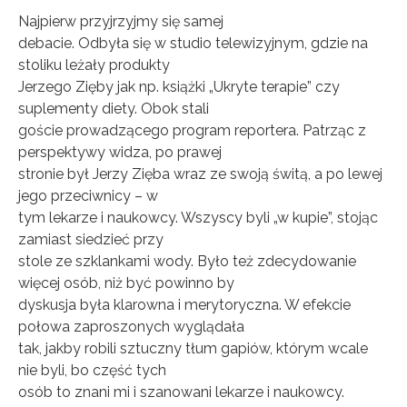
Najpierw przyjrzyjmy się samej
debacie. Odbyła się w studio telewizyjnym, gdzie na
stoliku leżały produkty
Jerzego Zięby jak np. książki „Ukryte terapie” czy
suplementy diety. Obok stali
goście prowadzącego program reportera. Patrząc z
perspektywy widza, po prawej
stronie był Jerzy Zięba wraz ze swoją świtą, a po lewej
jego przeciwnicy – w
tym lekarze i naukowcy. Wszyscy byli „w kupie”, stojąc
zamiast siedzieć przy
stole ze szklankami wody. Było też zdecydowanie
więcej osób, niż być powinno by
dyskusja była klarowna i merytoryczna. W efekcie
połowa zaproszonych wyglądała
tak, jakby robili sztuczny tłum gapiów, którym wcale
nie byli, bo część tych
osób to znani mi i szanowani lekarze i naukowcy.