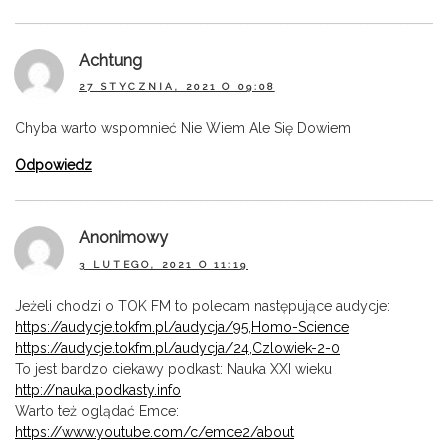
Achtung
27 STYCZNIA, 2021 O 09:08
Chyba warto wspomnieć Nie Wiem Ale Się Dowiem
Odpowiedz
Anonimowy
3 LUTEGO, 2021 O 11:19
Jeżeli chodzi o TOK FM to polecam następujące audycje:
https://audycje.tokfm.pl/audycja/95,Homo-Science
https://audycje.tokfm.pl/audycja/24,Czlowiek-2-0
To jest bardzo ciekawy podkast: Nauka XXI wieku
http://nauka.podkasty.info
Warto też oglądać Emce:
https://www.youtube.com/c/emce2/about