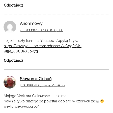
Odpowiedz
Anonimowy
3 LUTEGO, 2021 O 19:12
To jest niezły kanał na Youtube: Zapytaj fizyka
https://www.youtube.com/channel/UCqgR4W-
8l9e_UG8URXuoP7g
Odpowiedz
Sławomir Cichoń
7 SIERPNIA, 2025 O 16:12
Mojego Wektora Ciekawości tu nie ma
pewnie tylko dlatego że powstał dopiero w czerwcu 2025
wektorciekawosci.pl/