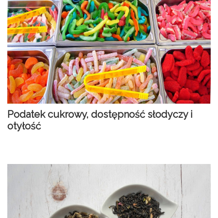
x
Bądź na biężaco!
Zapisz się na newsletter, aby
otrzymywać informacje o
nowych treściach na stronie
totylkoteoria.pl
Podatek cukrowy, dostępność słodyczy i
otyłość
Wyrażam zgodę na przetwarzanie moich danych osobowych (adresu e-
mail oraz imienia) zawartych w zgłoszeniu w celu otrzymywania
newslettera. W każdym momencie mogę wycofać zgodę wypisując się z
newslettera. Szczegółowe informacje o przetwarzaniu danych znajdują
się w polityce prywatności.