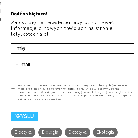
h
i
Bądź na biężaco!
ą
Zapisz się na newsletter, aby otrzymywać
informacje o nowych treściach na stronie
totylkoteoria.pl
Wyrażam zgodę na przetwarzanie moich danych osobowych (adresu e-
mail oraz imienia) zawartych w zgłoszeniu w celu otrzymywania
newslettera. W każdym momencie mogę wycofać zgodę wypisując się z
newslettera. Szczegółowe informacje o przetwarzaniu danych znajdują
się w polityce prywatności.
Bioetyka
Biologia
Dietetyka
Ekologia