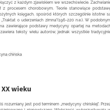
 połączyć z każdym zjawiskiem we wszechświecie. Zachwiani
M z procesem chorobowym. Teorie stanowiące podstaw
ożytnych księgach, spośród których szczególnie istotne s
z „Traktat o uderzeniach zimna”(196-220 n.e.). W podobny
pisma zawierające podstawy medycyny opartej na metodac
zawiera teksty wielu autorów, jednak wszystkie tradycyjni
 XX wieku
iś rozumiany jest pod terminem „medycyny chińskiej”. Prze
 zróżnicowane i niepowiązane. Większość wykorzystywała 