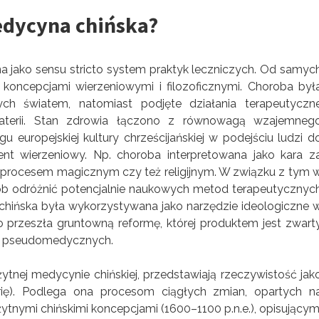
edycyna chińska?
 jako sensu stricto system praktyk leczniczych. Od samyc
koncepcjami wierzeniowymi i filozoficznymi. Choroba był
ch światem, natomiast podjęte działania terapeutyczn
aterii. Stan zdrowia łączono z równowagą wzajemneg
gu europejskiej kultury chrześcijańskiej w podejściu ludzi d
ierzeniowy. Np. choroba interpretowana jako kara z
ię procesem magicznym czy też religijnym. W związku z tym 
osób odróżnić potencjalnie naukowych metod terapeutycznyc
hińska była wykorzystywana jako narzędzie ideologiczne 
 przeszła gruntowną reformę, której produktem jest zwart
 i pseudomedycznych.
ytnej medycynie chińskiej, przedstawiają rzeczywistość jak
erię). Podlega ona procesom ciągłych zmian, opartych n
arożytnymi chińskimi koncepcjami (1600–1100 p.n.e.), opisującym