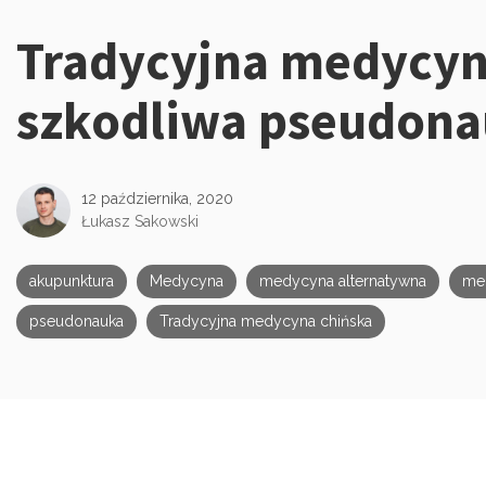
Tradycyjna medycyn
Kategorie:
szkodliwa pseudon
12 października, 2020
Łukasz Sakowski
akupunktura
Medycyna
medycyna alternatywna
me
pseudonauka
Tradycyjna medycyna chińska