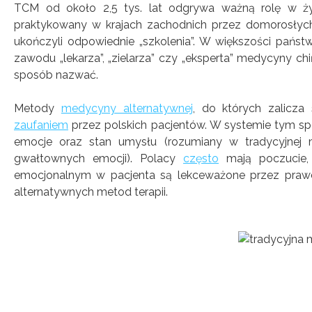
TCM od około 2,5 tys. lat odgrywa ważną rolę w ży
praktykowany w krajach zachodnich przez domorosłych 
ukończyli odpowiednie „szkolenia”. W większości państ
zawodu „lekarza”, „zielarza” czy „eksperta” medycyny c
sposób nazwać.
Metody
medycyny alternatywnej
, do których zalicz
zaufaniem
przez polskich pacjentów. W systemie tym spo
emocje oraz stan umysłu (rozumiany w tradycyjnej me
gwałtownych emocji). Polacy
często
mają poczucie, 
emocjonalnym w pacjenta są lekceważone przez prawd
alternatywnych metod terapii.