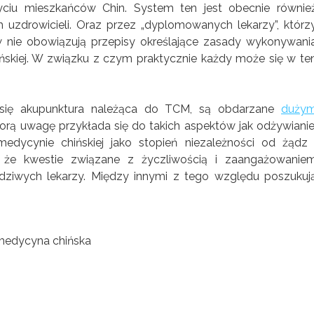
ciu mieszkańców Chin. System ten jest obecnie równie
uzdrowicieli. Oraz przez „dyplomowanych lekarzy”, którz
w nie obowiązują przepisy określające zasady wykonywani
hińskiej. W związku z czym praktycznie każdy może się w te
a się akupunktura należąca do TCM, są obdarzane
duży
rą uwagę przykłada się do takich aspektów jak odżywianie
dycynie chińskiej jako stopień niezależności od żądz 
że kwestie związane z życzliwością i zaangażowanie
ziwych lekarzy. Między innymi z tego względu poszukuj