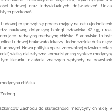
drości ludowej oraz indywidualnych doświadczeń. Udzia
istych przekonań.
e Ludowej rozpoczął się proces mający na celu ujednoliceni
edzą naukową, dotyczącą biologii człowieka. W 1950 rok
omujące tradycyjną medycynę chińską. Stanowisko to był
publice Ludowej brakowało lekarzy. Jednocześnie duża częś
i ludowymi. Nowa polityka opieki zdrowotnej odzwierciedlał
zenie”, wielką dialektyczną komunistyczną syntezę medycyn
 tym kierunku działania znacząco wpłynęły na powstani
 Zedong
eszkańców Zachodu do skuteczności medycyny chińskiej, 