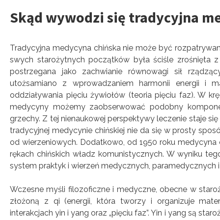
Skąd wywodzi się tradycyjna m
Tradycyjna medycyna chińska nie może być rozpatrywana
swych starożytnych początków była ściśle zrośnięta z 
postrzegana jako zachwianie równowagi sił rządzący
utożsamiano z wprowadzaniem harmonii energii i m
oddziaływania pięciu żywiołów (teoria pięciu faz). W krę
medycyny możemy zaobserwować podobny komponent w
grzechy. Z tej nienaukowej perspektywy leczenie staje s
tradycyjnej medycynie chińskiej nie da się w prosty sp
od wierzeniowych. Dodatkowo, od 1950 roku medycyna c
rękach chińskich władz komunistycznych. W wyniku tego
system praktyk i wierzeń medycznych, paramedycznych
Wczesne myśli filozoficzne i medyczne, obecne w staroż
złożoną z qi (energii, która tworzy i organizuje mat
interakcjach yin i yang oraz „pięciu faz”. Yin i yang są st