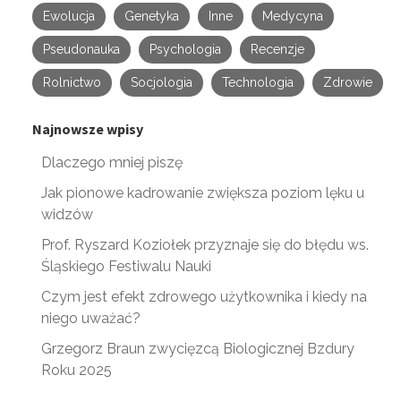
Ewolucja
Genetyka
Inne
Medycyna
Pseudonauka
Psychologia
Recenzje
Rolnictwo
Socjologia
Technologia
Zdrowie
Najnowsze wpisy
Dlaczego mniej piszę
Jak pionowe kadrowanie zwiększa poziom lęku u
widzów
Prof. Ryszard Koziołek przyznaje się do błędu ws.
Śląskiego Festiwalu Nauki
Czym jest efekt zdrowego użytkownika i kiedy na
niego uważać?
Grzegorz Braun zwycięzcą Biologicznej Bzdury
Roku 2025