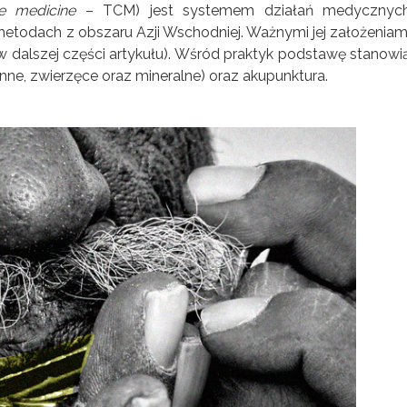
se medicine
– TCM) jest systemem działań medycznyc
etodach z obszaru Azji Wschodniej. Ważnymi jej założeniam
y w dalszej części artykułu). Wśród praktyk podstawę stanowi
ne, zwierzęce oraz mineralne) oraz akupunktura.