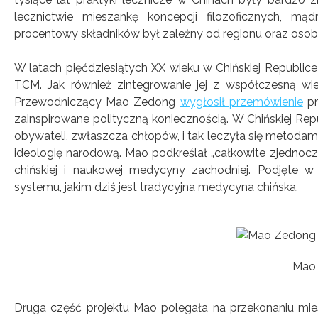
lecznictwie mieszankę koncepcji filozoficznych, mą
procentowy składników był zależny od regionu oraz osob
W latach pięćdziesiątych XX wieku w Chińskiej Republic
TCM. Jak również zintegrowanie jej z współczesną wi
Przewodniczący Mao Zedong
wygłosił przemó
wienie
pr
zainspirowane polityczną koniecznością. W Chińskiej Re
obywateli, zwłaszcza chłopów, i tak leczyła się metodam
ideologię narodową. Mao podkreślał „całkowite zjednoc
chińskiej i naukowej medycyny zachodniej. Podjęte w
systemu, jakim dziś jest tradycyjna medycyna chińska.
Mao
Druga część projektu Mao polegała na przekonaniu mi