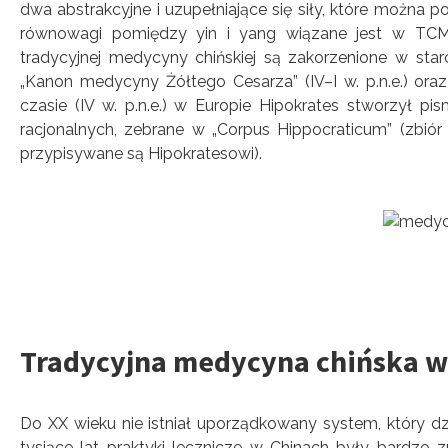
dwa abstrakcyjne i uzupełniające się siły, które można
równowagi pomiędzy yin i yang wiązane jest w TC
tradycyjnej medycyny chińskiej są zakorzenione w star
„Kanon medycyny Żółtego Cesarza” (IV–I w. p.n.e.) ora
czasie (IV w. p.n.e.) w Europie Hipokrates stworzył 
racjonalnych, zebrane w „Corpus Hippocraticum” (zbiór 
przypisywane są Hipokratesowi).
Tradycyjna medycyna chińska w
Do XX wieku nie istniał uporządkowany system, który dz
tysiące lat praktyki lecznicze w Chinach były bardzo