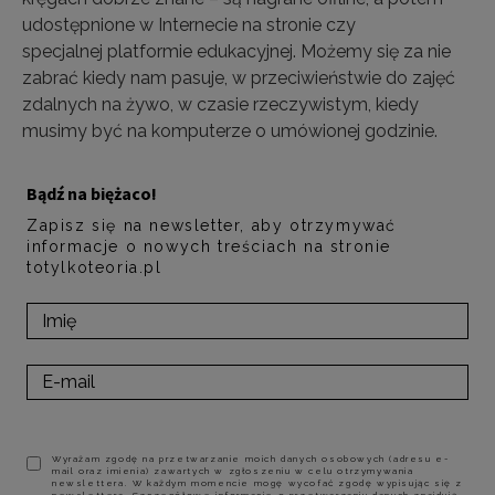
udostępnione w Internecie na stronie czy
specjalnej platformie edukacyjnej. Możemy się za nie
zabrać kiedy nam pasuje, w przeciwieństwie do zajęć
zdalnych na żywo, w czasie rzeczywistym, kiedy
musimy być na komputerze o umówionej godzinie.
Bądź na biężaco!
Zapisz się na newsletter, aby otrzymywać
informacje o nowych treściach na stronie
totylkoteoria.pl
Wyrażam zgodę na przetwarzanie moich danych osobowych (adresu e-
mail oraz imienia) zawartych w zgłoszeniu w celu otrzymywania
newslettera. W każdym momencie mogę wycofać zgodę wypisując się z