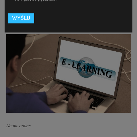
przedmiotach na studiach z biologii, biotechnologii czy
medycynie, ale z pewnością można by to dostosować
do wielu innych dziedzin i kierunków.
Nauka online