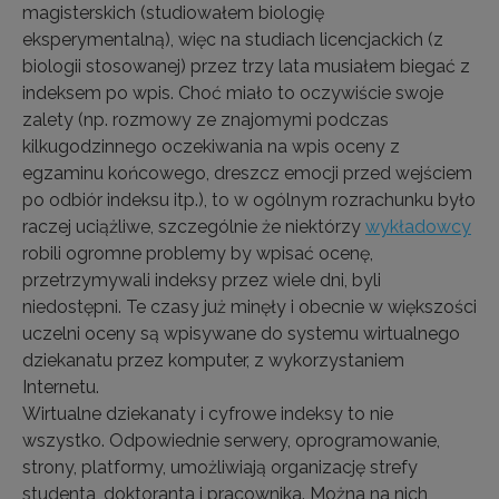
magisterskich (studiowałem biologię
eksperymentalną), więc na studiach licencjackich (z
biologii stosowanej) przez trzy lata musiałem biegać z
indeksem po wpis. Choć miało to oczywiście swoje
zalety (np. rozmowy ze znajomymi podczas
kilkugodzinnego oczekiwania na wpis oceny z
egzaminu końcowego, dreszcz emocji przed wejściem
po odbiór indeksu itp.), to w ogólnym rozrachunku było
raczej uciążliwe, szczególnie że niektórzy
wykładowcy
robili ogromne problemy by wpisać ocenę,
przetrzymywali indeksy przez wiele dni, byli
niedostępni. Te czasy już minęły i obecnie w większości
uczelni oceny są wpisywane do systemu wirtualnego
dziekanatu przez komputer, z wykorzystaniem
Internetu.
Wirtualne dziekanaty i cyfrowe indeksy to nie
wszystko. Odpowiednie serwery, oprogramowanie,
strony, platformy, umożliwiają organizację strefy
studenta, doktoranta i pracownika. Można na nich