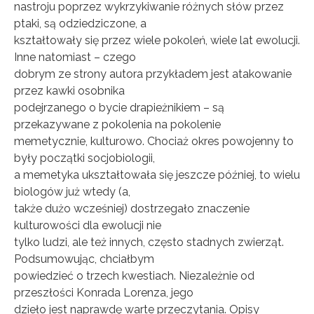
nastroju poprzez wykrzykiwanie różnych słów przez
ptaki, są odziedziczone, a
kształtowały się przez wiele pokoleń, wiele lat ewolucji.
Inne natomiast – czego
dobrym ze strony autora przykładem jest atakowanie
przez kawki osobnika
podejrzanego o bycie drapieżnikiem – są
przekazywane z pokolenia na pokolenie
memetycznie, kulturowo. Chociaż okres powojenny to
były początki socjobiologii,
x
Bądź na biężaco!
a memetyka ukształtowała się jeszcze później, to wielu
biologów już wtedy (a,
Zapisz się na newsletter, aby
także dużo wcześniej) dostrzegało znaczenie
otrzymywać informacje o
kulturowości dla ewolucji nie
nowych treściach na stronie
tylko ludzi, ale też innych, często stadnych zwierząt.
Podsumowując, chciałbym
totylkoteoria.pl
powiedzieć o trzech kwestiach. Niezależnie od
przeszłości Konrada Lorenza, jego
dzieło jest naprawdę warte przeczytania. Opisy