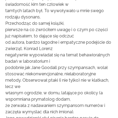
świadomość kim ten człowiek w
tamtych latach był. To wywoływało u mnie swego
rodzaju dysonans.
Przechodząc do samej książki,
pierwsze na co zwróciłem uwagę i o czym po części
już napisałem, to dające się odczuć
od autora, bardzo łagodne i empatyczne podejście do
zwierząt. Konrad Lorenz
negatywnie wypowiadał się na temat behawioralnych
badań w laboratorium i
podobnie jak Jane Goodall przy szympansach, wolał
stosować niekonwencjonalne, nielaboratoryjne
metody. Obserwował ptaki (i nie tylko) nie w klatkach,
lecz we
własnym ogrodzie, w domu, latające po okolicy (a
wspomniana prymatolog dodam,
że zerwała z nadawaniem szympansom numerów i
zaczęła wymyślać dla nich imiona).