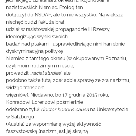
jednak jego działania z okresu funkcjonowania
nazistowskich Niemiec. Etolog ten
dołączył do NSDAP, ale to nie wszystko. Największą
niechęć budzi fakt, że brał
udział w rasistowskiej propagandzie III Rzeszy,
ideologizując wyniki swoich
badań nad ptakami i usprawiedliwiając nimi haniebnie
dyskryminacyjną politykę
Niemiec z tamtego okresu (w okupowanym Poznaniu,
czyli moim rodzimym mieście,
prowadził „
racial studies
”, ale
podobno także tutaj zdał sobie sprawę ze zła nazizmu,
widząc transport
więźniów). Niedawno, bo 17 grudnia 2015 roku,
Konradowi Lorenzowi pośmiertnie
odebrano tytuł
doctor honoris causa
na Uniwersytecie
w Salzburgu
(Austria) za wspomnianą wyżej aktywność
faszystowską (nazizm jest jej skrajną