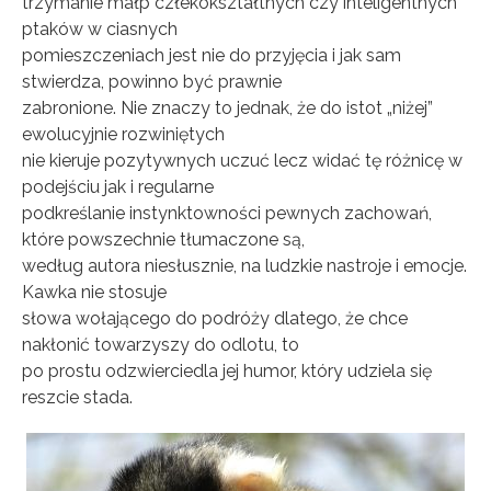
trzymanie małp człekokształtnych czy inteligentnych
ptaków w ciasnych
pomieszczeniach jest nie do przyjęcia i jak sam
stwierdza, powinno być prawnie
zabronione. Nie znaczy to jednak, że do istot „niżej”
ewolucyjnie rozwiniętych
nie kieruje pozytywnych uczuć lecz widać tę różnicę w
podejściu jak i regularne
podkreślanie instynktowności pewnych zachowań,
które powszechnie tłumaczone są,
według autora niesłusznie, na ludzkie nastroje i emocje.
Kawka nie stosuje
słowa wołającego do podróży dlatego, że chce
nakłonić towarzyszy do odlotu, to
po prostu odzwierciedla jej humor, który udziela się
reszcie stada.