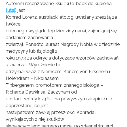
Autorem recenzowanej książki (e-book do kupienia
tutaj
) jest
Konrad Lorenz, austriacki etolog, uważany zresztą za
twórcę
obecnego wyglądu tej dziedziny nauki, zajmującej się
badaniem zachowania
zwierząt. Ponadto laureat Nagrody Nobla w dziedzinie
medycyny lub fizjologii z
roku 1973 za odkrycia dotyczące wzorców zachowań
u zwierząt. Wyróżnienie to
otrzymał wraz z Niemcem, Karlem von Firschem i
Holendrem – Nikolaasem
Tinbergenem, promotorem znanego biologa –
Richarda Dawkinsa. Zaczynam od
postaci twórcy książki i na powyższym akapicie nie
poprzestanę, co jest
następstwem zawiłej przeszłości Konrada i
wynikających z niej skutków,
sięgających jego samego nawet po własnej śmierci.