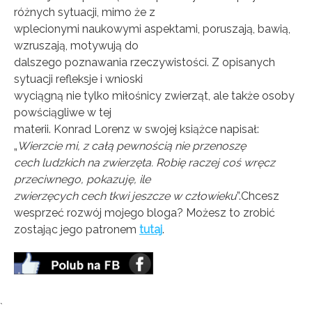
różnych sytuacji, mimo że z
wplecionymi naukowymi aspektami, poruszają, bawią,
wzruszają, motywują do
dalszego poznawania rzeczywistości. Z opisanych
Wyrażam zgodę na przetwarzanie moich danych osobowych (adresu e-
sytuacji refleksje i wnioski
mail oraz imienia) zawartych w zgłoszeniu w celu otrzymywania
newslettera. W każdym momencie mogę wycofać zgodę wypisując się z
wyciągną nie tylko miłośnicy zwierząt, ale także osoby
newslettera. Szczegółowe informacje o przetwarzaniu danych znajdują
się w polityce prywatności.
powściągliwe w tej
materii. Konrad Lorenz w swojej książce napisał:
„
Wierzcie mi, z całą pewnością nie przenoszę
cech ludzkich na zwierzęta. Robię raczej coś wręcz
przeciwnego, pokazuję, ile
zwierzęcych cech tkwi jeszcze w człowieku
”.
Chcesz
wesprzeć rozwój mojego bloga? Możesz to zrobić
zostając jego patronem
tutaj
.
Tagi:
`