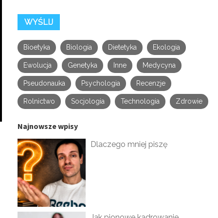
Bioetyka
Biologia
Dietetyka
Ekologia
Ewolucja
Genetyka
Inne
Medycyna
Pseudonauka
Psychologia
Recenzje
Rolnictwo
Socjologia
Technologia
Zdrowie
Najnowsze wpisy
Dlaczego mniej piszę
Jak pionowe kadrowanie