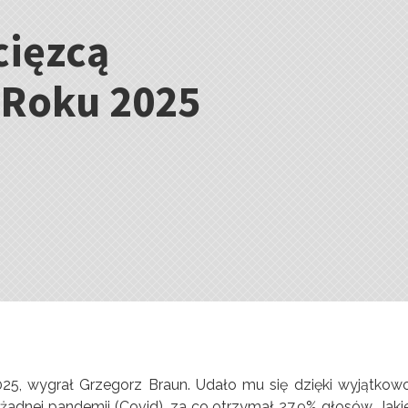
cięzcą
 Roku 2025
25, wygrał Grzegorz Braun. Udało mu się dzięki wyjątkow
 żadnej pandemii (Covid), za co otrzymał 27,9% głosów. Jaki