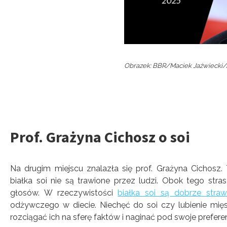
Obrazek: BBR/Maciek Jaźwiecki/A
Prof. Grażyna Cichosz o soi
Na drugim miejscu znalazła się prof. Grażyna Cichosz.
białka soi nie są trawione przez ludzi. Obok tego st
głosów. W rzeczywistości
białka soi są dobrze straw
odżywczego w diecie. Niechęć do soi czy lubienie mięs
rozciągać ich na sferę faktów i naginać pod swoje preferen