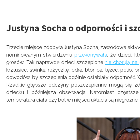
Justyna Socha o odporności i sz
Trzecie miejsce zdobyła Justyna Socha, zawodowa akty
nominowanym stwierdzeniu
przekonywała
, że dzieci, 
głosów. Tak naprawdę dzieci szczepione
nie chorują na
krztusiec, świnkę, różyczkę, odrę, błonicę, tężec, polio
dowodów, by szczepienia ogólnie osłabiały odporność. 
Rzadkie głębsze odczyny poszczepienne mogą się zda
dziecku i późniejsza obserwacja. Natomiast częstsze
temperatura ciała czy ból w miejscu ukłucia są niegroźne,