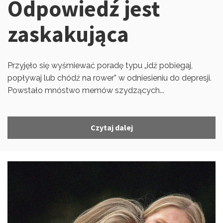
Odpowiedź jest
zaskakująca
Przyjęło się wyśmiewać poradę typu „idź pobiegaj,
popływaj lub chódź na rower” w odniesieniu do depresji.
Powstało mnóstwo memów szydzących...
Czytaj dalej