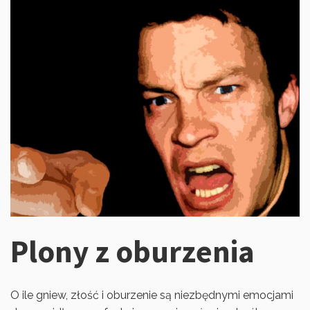
Plony z oburzenia
O ile gniew, złość i oburzenie są niezbędnymi emocjami