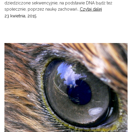
dziedziczone sekwencyjnie, na podstawie DNA bądź też
społecznie, poprzez naukę zachowań...
Czytaj dalej
23 kwietnia, 2015