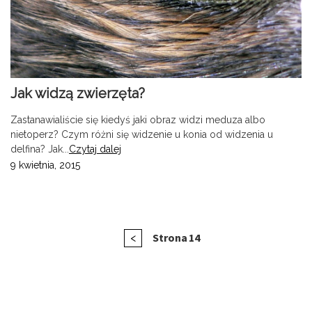
Jak widzą zwierzęta?
Zastanawialiście się kiedyś jaki obraz widzi meduza albo
nietoperz? Czym różni się widzenie u konia od widzenia u
delfina? Jak...
Czytaj dalej
9 kwietnia, 2015
Stronicowanie
Poprzednia
Strona
14
<
wpisów
strona