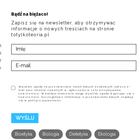
Bądź na biężaco!
Zapisz się na newsletter, aby otrzymywać
informacje o nowych treściach na stronie
totylkoteoria.pl
h
h
r
w
Wyrażam zgodę na przetwarzanie moich danych osobowych (adresu e-
mail oraz imienia) zawartych w zgłoszeniu w celu otrzymywania
newslettera. W każdym momencie mogę wycofać zgodę wypisując się z
newslettera. Szczegółowe informacje o przetwarzaniu danych znajdują
się w polityce prywatności.
Bioetyka
Biologia
Dietetyka
Ekologia