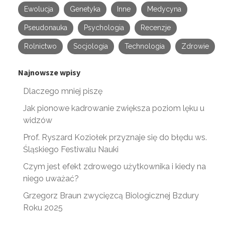
Ewolucja
Genetyka
Inne
Medycyna
Pseudonauka
Psychologia
Recenzje
Rolnictwo
Socjologia
Technologia
Zdrowie
Najnowsze wpisy
Dlaczego mniej piszę
Jak pionowe kadrowanie zwiększa poziom lęku u
widzów
Prof. Ryszard Koziołek przyznaje się do błędu ws.
Śląskiego Festiwalu Nauki
Czym jest efekt zdrowego użytkownika i kiedy na
niego uważać?
Grzegorz Braun zwycięzcą Biologicznej Bzdury
Roku 2025