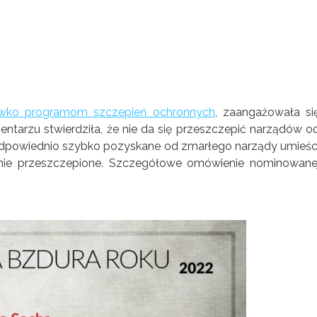
iwko programom szczepień ochronnych
, zaangażowała si
entarzu stwierdziła, że nie da się przeszczepić narządów o
odpowiednio szybko pozyskane od zmarłego narządy umieśc
nie przeszczepione. Szczegółowe omówienie nominowane