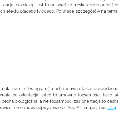
tancją leczniczą. Jest to oczywiście nieskuteczne podejści
ach efektu
placebo
i
nocebo
. Po więcej szczegółów na tema
 na platformie „Instagram”, a od niedawna także prowadzeni
ywała, że orientacja i płeć to umowne tożsamości, takie ja
cecha biologiczna, a nie tożsamość, zaś orientacja to cech
wienie nominowanej wypowiedzi Ane Piżl znajduje się
tutaj
.