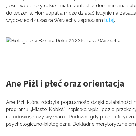
„leku” woda czy cukier miała kontakt z domniemaną subs
do leczenia. Homeopatia może działać jedynie na zasad
wypowiedzi Łukasza Warzechy zapraszam
tutaj
.
Ane Piżl i płeć oraz orientacja
Ane Piżl, która zdobyła popularność dzięki działalności
programu „Miasto Kobiet”, napisała wpis, gdzie przekon
narodowość czy wyznanie. Podczas gdy płeć to fizyczna 
psychologiczno-biologiczna. Dokładne merytoryczne omó