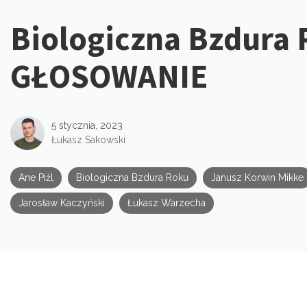
Biologiczna Bzdura 
Kategorie:
GŁOSOWANIE
5 stycznia, 2023
Łukasz Sakowski
Ane Piżl
Biologiczna Bzdura Roku
Janusz Korwin Mikke
Jarosław Kaczyński
Łukasz Warzecha