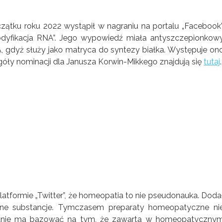
zątku roku 2022 wystąpił w nagraniu na portalu „Facebook”
odyfikacja RNA”. Jego wypowiedź miała antyszczepionkow
dyż służy jako matryca do syntezy białka. Występuje on
ły nominacji dla Janusza Korwin-Mikkego znajdują się
tutaj
.
latformie „Twitter”, że homeopatia to nie pseudonauka. Doda
alne substancje. Tymczasem preparaty homeopatyczne ni
iałanie ma bazować na tym, że zawarta w homeopatyczny