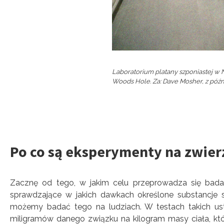
Laboratorium platany szponiastej w
Woods Hole. Za: Dave Mosher, z późn
Po co są eksperymenty na zwierz
Zacznę od tego, w jakim celu przeprowadza się badani
sprawdzające w jakich dawkach określone substancje s
możemy badać tego na ludziach. W testach takich usta
miligramów danego związku na kilogram masy ciała, któ