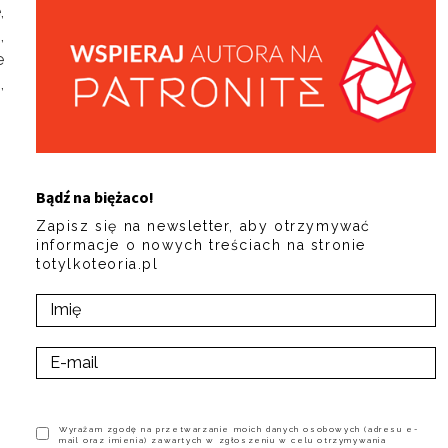
,
,
e
,
Bądź na biężaco!
Zapisz się na newsletter, aby otrzymywać
informacje o nowych treściach na stronie
totylkoteoria.pl
Wyrażam zgodę na przetwarzanie moich danych osobowych (adresu e-
mail oraz imienia) zawartych w zgłoszeniu w celu otrzymywania