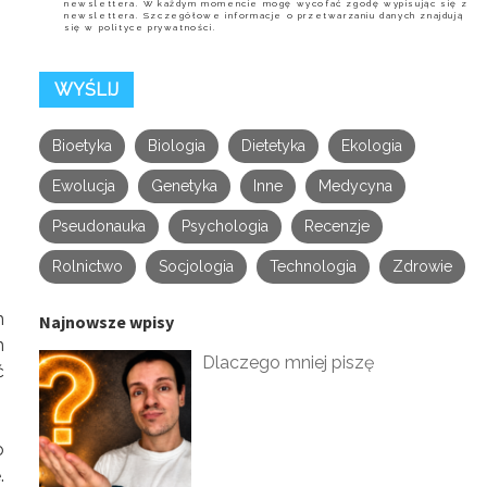
newslettera. W każdym momencie mogę wycofać zgodę wypisując się z
newslettera. Szczegółowe informacje o przetwarzaniu danych znajdują
się w polityce prywatności.
Bioetyka
Biologia
Dietetyka
Ekologia
Ewolucja
Genetyka
Inne
Medycyna
Pseudonauka
Psychologia
Recenzje
Rolnictwo
Socjologia
Technologia
Zdrowie
m
Najnowsze wpisy
h
Dlaczego mniej piszę
ć
o
.