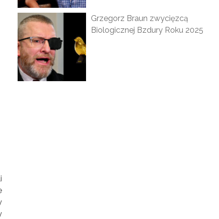
Grzegorz Braun zwycięzcą
Biologicznej Bzdury Roku 2025
i
e
y
y