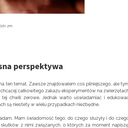
óźn. zm.
esna perspektywa
 na ten temat. Zawsze znajdowałem coś pilniejszego, ale ty
, chcącej całkowitego zakazu eksperymentów na zwierzętac
 tej chwili zerowe. Jednak warto uświadamiać i edukowa
ch są niestety w wielu przypadkach niezbędne.
posiadam. Mam świadomość tego, do czego służyły i do czeg
 skutków z nimi związanych, o których za moment napiszę