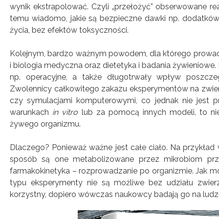
wynik ekstrapolować. Czyli „przełożyć” obserwowane rea
temu wiadomo, jakie są bezpieczne dawki np. dodatków
życia, bez efektów toksyczności.
Kolejnym, bardzo ważnym powodem, dla którego prowadzi
i biologia medyczna oraz dietetyka i badania żywieniowe
np. operacyjne, a także długotrwały wpływ poszcz
Zwolennicy całkowitego zakazu eksperymentów na zwier
czy symulacjami komputerowymi, co jednak nie jest 
warunkach
in vitro
lub za pomocą innych modeli, to ni
żywego organizmu.
Dlaczego? Ponieważ ważne jest całe ciało. Na przykład
sposób są one metabolizowane przez mikrobiom prze
farmakokinetyka – rozprowadzanie po organizmie. Jak mo
typu eksperymenty nie są możliwe bez udziału zwierz
korzystny, dopiero wówczas naukowcy badają go na ludz