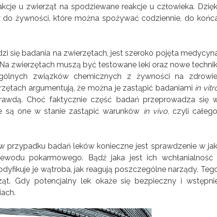
kcje u zwierząt na spodziewane reakcje u człowieka. Dzięk
 do żywności, które można spożywać codziennie, do końc
 się badania na zwierzętach, jest szeroko pojęta medycyn
. Na zwierzętach muszą być testowane leki oraz nowe technik
ególnych związków chemicznych z żywności na zdrowie
zętach argumentują, że można je zastąpić badaniami
in vitr
prawdą. Choć faktycznie część badań przeprowadza się 
e są one w stanie zastąpić warunków
in vivo
, czyli całego
 w przypadku badań leków konieczne jest sprawdzenie w jak
wodu pokarmowego. Bądź jaka jest ich wchłanialność 
dyfikuje je wątroba, jak reagują poszczególne narządy. Teg
ąt. Gdy potencjalny lek okaże się bezpieczny i wstępni
iach.