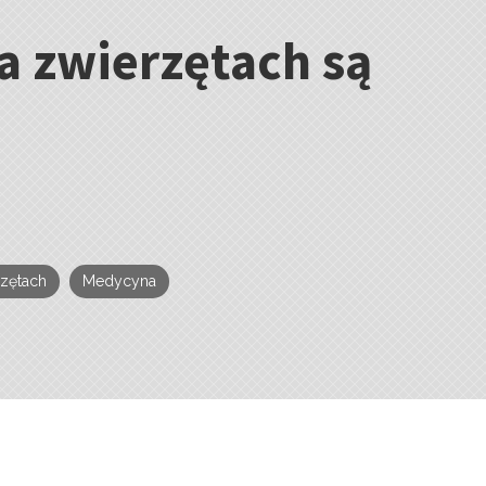
a zwierzętach są
zętach
Medycyna