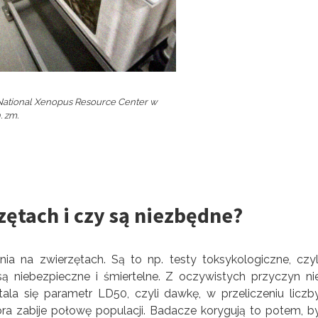
 National Xenopus Resource Center w
. zm.
ętach i czy są niezbędne?
a na zwierzętach. Są to np. testy toksykologiczne, czyl
ą niebezpieczne i śmiertelne. Z oczywistych przyczyn ni
la się parametr LD50, czyli dawkę, w przeliczeniu liczb
ra zabije połowę populacji. Badacze korygują to potem, b