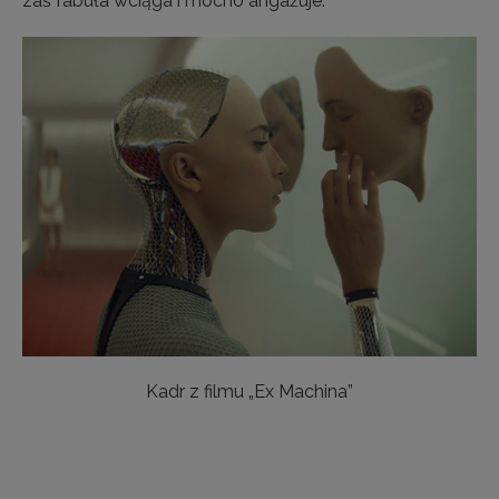
zaś fabuła wciąga i mocno angażuje.
Kadr z filmu „Ex Machina”