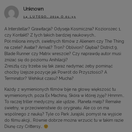
Unknown
14 LUTEGO, 2019 O 01:33
A Interstellar? Grawitacja? Odyseja Kosmiczna? Koziorożec 1,
czy Kontakt? Z tych takich bardziej naukowych…
Pół miliona innych, świetnych filmów z Alienem czy The Thing
na czele? Avatar? Arrival? Tron? Oblivion? Głębia? District 9,
Blade Runner czy Matrix wreszcie? Czy naprawdę autor musi
zniżać się do poziomu Anihilacji?
Zresztą czy trzeba się tak zaraz nadymać żeby pominąć
choćby lżejsze pozycje jak Powrót do Przyszłości? A
Terminator? Wehikuł czasu? Mucha?
Każdy z wymienionych filmów bije na głowę większość tu
wymienionych, poza Ex Machiną. Skóra w której żyję? Hmmm…
To raczej triller medyczny, ale ujdzie… Planeta małp? Remake
świetny, w przeciwieństwie do oryginału. Ale co on ma
wspólnego z nauką? Tyle co Park Jurajski, pomysł na wyjście
do filmu akcji… Równie dobrze można wrzucić tu w takim razie
Diunę czy Crittersy…