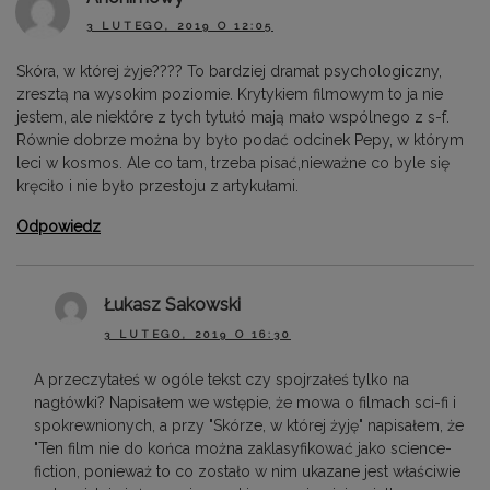
3 LUTEGO, 2019 O 12:05
Skóra, w której żyje???? To bardziej dramat psychologiczny,
zresztą na wysokim poziomie. Krytykiem filmowym to ja nie
jestem, ale niektóre z tych tytułó mają mało wspólnego z s-f.
Równie dobrze można by było podać odcinek Pepy, w którym
leci w kosmos. Ale co tam, trzeba pisać,nieważne co byle się
kręciło i nie było przestoju z artykułami.
Odpowiedz
Łukasz Sakowski
3 LUTEGO, 2019 O 16:30
A przeczytałeś w ogóle tekst czy spojrzałeś tylko na
nagłówki? Napisałem we wstępie, że mowa o filmach sci-fi i
spokrewnionych, a przy "Skórze, w której żyję" napisałem, że
"Ten film nie do końca można zaklasyfikować jako science-
fiction, ponieważ to co zostało w nim ukazane jest właściwie