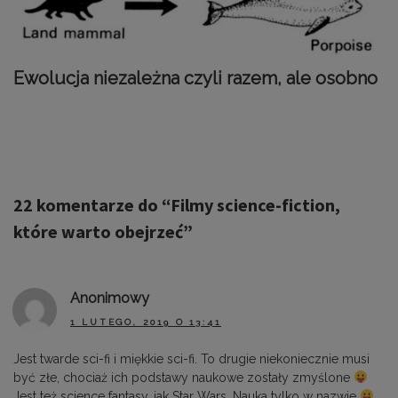
Ewolucja niezależna czyli razem, ale osobno
22 komentarze do “
Filmy science-fiction,
które warto obejrzeć
”
Anonimowy
1 LUTEGO, 2019 O 13:41
Jest twarde sci-fi i miękkie sci-fi. To drugie niekoniecznie musi
być złe, chociaż ich podstawy naukowe zostały zmyślone
Jest też science fantasy, jak Star Wars. Nauka tylko w nazwie