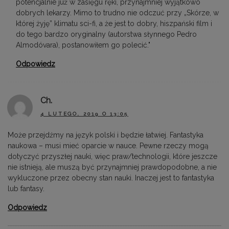
potencjalnie już w zasięgu ręki, przynajmniej wyjątkowo
dobrych lekarzy. Mimo to trudno nie odczuć przy „Skórze, w
której żyję” klimatu sci-fi, a że jest to dobry, hiszpański film i
do tego bardzo oryginalny (autorstwa słynnego Pedro
Almodóvara), postanowiłem go polecić."
Odpowiedz
Ch.
4 LUTEGO, 2019 O 13:05
Może przejdźmy na język polski i będzie łatwiej. Fantastyka
naukowa – musi mieć oparcie w nauce. Pewne rzeczy mogą
dotyczyć przyszłej nauki, więc praw/technologii, które jeszcze
nie istnieją, ale muszą być przynajmniej prawdopodobne, a nie
wykluczone przez obecny stan nauki. Inaczej jest to fantastyka
lub fantasy.
Odpowiedz