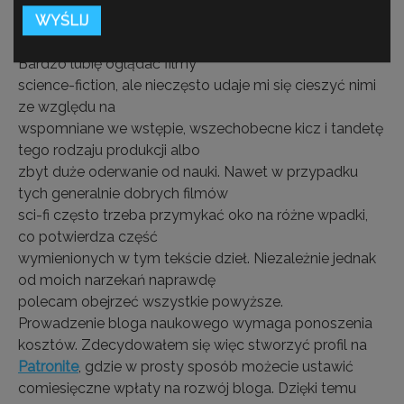
Kadr z filmu „Skóra, w której żyję”
Bardzo lubię oglądać filmy
science-fiction, ale nieczęsto udaje mi się cieszyć nimi
ze względu na
wspomniane we wstępie, wszechobecne kicz i tandetę
tego rodzaju produkcji albo
zbyt duże oderwanie od nauki. Nawet w przypadku
tych generalnie dobrych filmów
sci-fi często trzeba przymykać oko na różne wpadki,
co potwierdza część
wymienionych w tym tekście dzieł. Niezależnie jednak
od moich narzekań naprawdę
polecam obejrzeć wszystkie powyższe.
Prowadzenie bloga naukowego wymaga ponoszenia
kosztów. Zdecydowałem się więc stworzyć profil na
Patronite
, gdzie w prosty sposób możecie ustawić
comiesięczne wpłaty na rozwój bloga. Dzięki temu