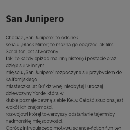
San Junipero
Chociaż „San Junipero” to odcinek
serialu „Black Mirror”, to można go obejrzeć jak film.
Serial ten jest stworzony
tak, że każdy epizod ma inną historię i postacie oraz
dzieje się w innym
miejscu. „San Junipero” rozpoczyna się przybyciem do
kalifornijskiego
miasteczka lat 80’ dziwnej, nieobytej i uroczej
dziewczyny Yorkie, która w
klubie poznaje pewną siebie Kelly. Całość skupiona jest
wokół ich znajomości,
rozwojowi której towarzyszy odsłanianie tajemnicy
nadmorskiej miejscowości.
Oprócz intrygującego motywu science-fiction film ten