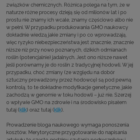
związków chemicznych. Różnica polega na tym, że w
naturze różne procesy dzieją się od milionów lat i po
prostu nie znamy ich wcale, znamy częściowo albo nie
w pełni. W przypadku produkowania GMO naukowcy
dokładnie wiedzą jakie zmiany i po co wprowadzają,
więc ryzyko niebezpieczeństwa jest znacznie, znacznie
niższe niż przy nowo poznanych, dzikich odmianach
roślin (potencjalnie) jadalnych. Jest ono niższe nawet
jeśli porównamy je do roślin z tradycyjnej hodowli. W jej
przypadku, choć zmiany (ze względu na dobór
sztuczny prowadzony przez hodowcę) są pod pewną
kontrolą, to te dokładne modyfikacje genetyczne, jakie
zachodzą w genomie w toku hodowli – już nie. Szerzej
o wpływie GMO na zdrowie i na środowisko pisałem
tutaj (
klik
) oraz tutaj (
klik
).
Prowadzenie bloga naukowego wymaga ponoszenia
kosztów. Merytoryczne przygotowanie do napisania
artykułu to często godziny czytania podręczników i