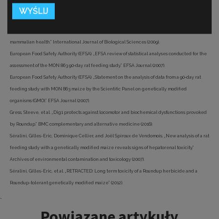
Literatura
De Vendômois, Joël Spiroux, et al. „A comparison of the effects of three GM corn varieties on
mammalian health.” International Journal of Biological Sciences (2009).
European Food Safety Authority (EFSA). „EFSA review of statistical analyses conducted for the
assessment of the MON 863 90‐day rat feeding study.” EFSA Journal (2007).
European Food Safety Authority (EFSA). „Statement on the analysis of data from a 90‐day rat
feeding study with MON 863 maize by the Scientific Panel on genetically modified
organisms (GMO).” EFSA Journal (2007).
Gress, Steeve, et al. „Dig1 protects against locomotor and biochemical dysfunctions provoked
by Roundup.” BMC complementary and alternative medicine (2016).
Séralini, Gilles-Eric, Dominique Cellier, and Joël Spiroux de Vendomois. „New analysis of a rat
feeding study with a genetically modified maize reveals signs of hepatorenal toxicity.”
Archives of environmental contamination and toxicology (2007).
Séralini, Gilles-Eric, et al. „RETRACTED: Long term toxicity of a Roundup herbicide and a
Roundup-tolerant genetically modified maize” (2012).
Tagi:
`
Powiązane artykuły