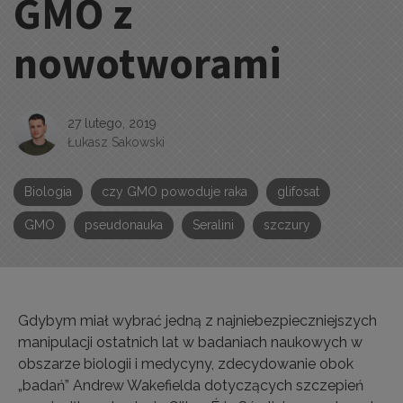
GMO z
nowotworami
27 lutego, 2019
Łukasz Sakowski
Biologia
czy GMO powoduje raka
glifosat
GMO
pseudonauka
Seralini
szczury
Gdybym miał wybrać jedną z najniebezpieczniejszych
manipulacji ostatnich lat w badaniach naukowych w
obszarze biologii i medycyny, zdecydowanie obok
„badań” Andrew Wakefielda dotyczących szczepień