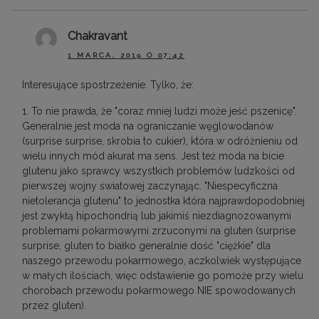
Chakravant
1 MARCA, 2019 O 07:42
Interesujące spostrzeżenie. Tylko, że:
1. To nie prawda, że "coraz mniej ludzi może jeść pszenicę".
Generalnie jest moda na ograniczanie węglowodanów
(surprise surprise, skrobia to cukier), która w odróżnieniu od
wielu innych mód akurat ma sens. Jest też moda na bicie
glutenu jako sprawcy wszystkich problemów ludzkości od
pierwszej wojny światowej zaczynając. "Niespecyficzna
nietolerancja glutenu" to jednostka która najprawdopodobniej
jest zwykłą hipochondrią lub jakimiś niezdiagnozowanymi
problemami pokarmowymi zrzuconymi na gluten (surprise
surprise, gluten to białko generalnie dość "ciężkie" dla
naszego przewodu pokarmowego, aczkolwiek występujące
w małych ilościach, więc odstawienie go pomoże przy wielu
chorobach przewodu pokarmowego NIE spowodowanych
przez gluten).