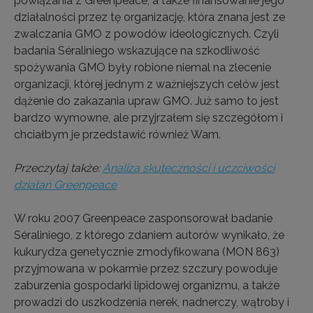
powiązania z Greenpeace, a także finansowanie jego
działalności przez tę organizację, która znana jest ze
zwalczania GMO z powodów ideologicznych. Czyli
badania Séraliniego wskazujące na szkodliwość
spożywania GMO były robione niemal na zlecenie
organizacji, której jednym z ważniejszych celów jest
dążenie do zakazania upraw GMO. Już samo to jest
bardzo wymowne, ale przyjrzałem się szczegółom i
chciałbym je przedstawić również Wam.
Przeczytaj także:
Analiza skuteczności i uczciwości
działań Greenpeace
W roku 2007 Greenpeace zasponsorował badanie
Séraliniego, z którego zdaniem autorów wynikało, że
kukurydza genetycznie zmodyfikowana (MON 863)
przyjmowana w pokarmie przez szczury powoduje
zaburzenia gospodarki lipidowej organizmu, a także
prowadzi do uszkodzenia nerek, nadnerczy, wątroby i