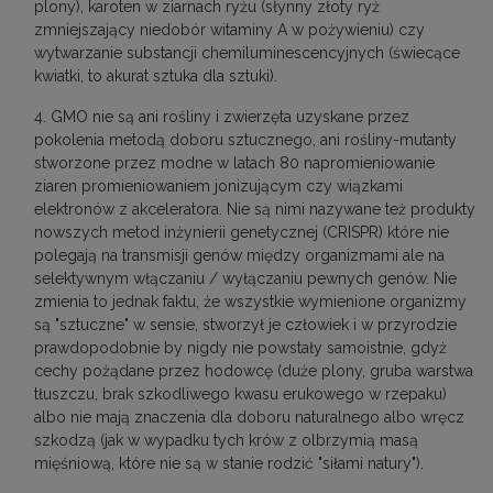
plony), karoten w ziarnach ryżu (słynny złoty ryż
zmniejszający niedobór witaminy A w pożywieniu) czy
wytwarzanie substancji chemiluminescencyjnych (świecące
kwiatki, to akurat sztuka dla sztuki).
4. GMO nie są ani rośliny i zwierzęta uzyskane przez
pokolenia metodą doboru sztucznego, ani rośliny-mutanty
stworzone przez modne w latach 80 napromieniowanie
ziaren promieniowaniem jonizującym czy wiązkami
elektronów z akceleratora. Nie są nimi nazywane też produkty
nowszych metod inżynierii genetycznej (CRISPR) które nie
polegają na transmisji genów między organizmami ale na
selektywnym włączaniu / wyłączaniu pewnych genów. Nie
zmienia to jednak faktu, że wszystkie wymienione organizmy
są "sztuczne" w sensie, stworzył je człowiek i w przyrodzie
prawdopodobnie by nigdy nie powstały samoistnie, gdyż
cechy pożądane przez hodowcę (duże plony, gruba warstwa
tłuszczu, brak szkodliwego kwasu erukowego w rzepaku)
albo nie mają znaczenia dla doboru naturalnego albo wręcz
szkodzą (jak w wypadku tych krów z olbrzymią masą
mięśniową, które nie są w stanie rodzić "siłami natury").