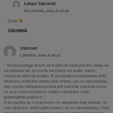
Łukasz Sakowski
28 LUTEGO, 2019 O 22:10
Dzięki
Odpowiedz
Unknown
1 MARCA, 2019 O 09:17
"… Różnica polega na tym, że w naturze różne procesy dzieją się
od milionów lat i po prostu nie znamy ich wcale, znamy
częściowo albo nie w pełni. W przypadku produkowania GMO
naukowcy dokładnie wiedzą jakie zmiany i po co wprowadzają,
więc ryzyko niebezpieczeństwa jest znacznie, znacznie niższe
niż przy nowo poznanych, dzikich odmianach roślin
(potencjalnie) jadalnych…".
O ile zgodzę się z powyższym, to należałoby tutaj wskazać, że
o ile naukowcy wiedzą jakie zmiany i po co wprowadzają, o tyle
nie mają jeszcze całkowitej pewności, że zmiany te przyniosą