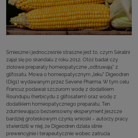
Śmieszne i jednocześnie straszne jest to, czym Séralini
zajął się po skandalu z roku 2012. Otóż badał czy
ziołowe preparaty homeopatyczne „odtruwają” z
glifosatu. Mowa o homeopatycznym „leku” Digeodren
(Dig1) wydawanym przez Sevene Pharma. W tym celu
Francuz podawał szczurom wodę z dodatkiem
Roundupu (herbicydu z glifosatem) oraz wodę z
dodatkiem homeopatycznego preparatu. Ten
zdumiewająco bezsensowny eksperyment jeszcze
bardziej groteskowym czynią wnioski – autorzy pracy
stwierdzili w niej, że Digeodren działa silnie
prewencyjnie i terapeutycznie wobec zatrucia