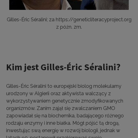
Gilles-Éric Séralini; za https://geneticliteracyproject.org
z późn. zm.
Kim jest Gilles-Éric Séralini?
Gilles-Éric Séralini to europejski biolog molekularny
urodzony w Algierii oraz aktywista walczący z
wykorzystywaniem genetycznie zmodyfikowanych
organizmów. Zanim zajął się zwalczaniem GMO
zapowiadał się na biochemika, badającego różnego
rodzaju enzymy i inne białka. Mógł pójść tą drogą,
inwestując swą energię w rozwój biologii, jednak w
latach 90. postanowił przekierować swoje