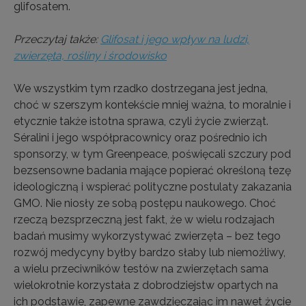
glifosatem.
Przeczytaj także:
Glifosat i jego wpływ na ludzi,
zwierzęta, rośliny i środowisko
We wszystkim tym rzadko dostrzegana jest jedna,
choć w szerszym kontekście mniej ważna, to moralnie i
etycznie także istotna sprawa, czyli życie zwierząt.
Séralini i jego współpracownicy oraz pośrednio ich
sponsorzy, w tym Greenpeace, poświęcali szczury pod
bezsensowne badania mające popierać określoną tezę
ideologiczną i wspierać polityczne postulaty zakazania
GMO. Nie niosły ze sobą postępu naukowego. Choć
rzeczą bezsprzeczną jest fakt, że w wielu rodzajach
badań musimy wykorzystywać zwierzęta – bez tego
rozwój medycyny byłby bardzo słaby lub niemożliwy,
a wielu przeciwników testów na zwierzętach sama
wielokrotnie korzystała z dobrodziejstw opartych na
ich podstawie, zapewne zawdzięczając im nawet życie