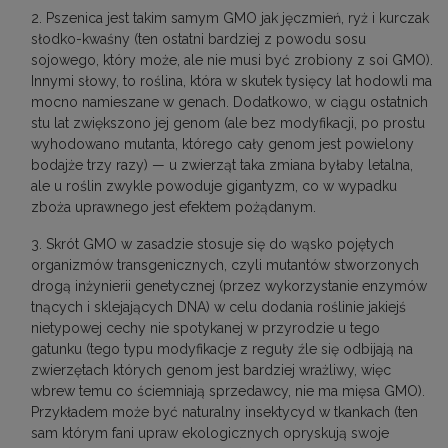
2. Pszenica jest takim samym GMO jak jęczmień, ryż i kurczak
słodko-kwaśny (ten ostatni bardziej z powodu sosu
sojowego, który może, ale nie musi być zrobiony z soi GMO).
Innymi słowy, to roślina, która w skutek tysięcy lat hodowli ma
mocno namieszane w genach. Dodatkowo, w ciągu ostatnich
stu lat zwiększono jej genom (ale bez modyfikacji, po prostu
wyhodowano mutanta, którego cały genom jest powielony
bodajże trzy razy) — u zwierząt taka zmiana byłaby letalna,
ale u roślin zwykle powoduje gigantyzm, co w wypadku
zboża uprawnego jest efektem pożądanym.
3. Skrót GMO w zasadzie stosuje się do wąsko pojętych
organizmów transgenicznych, czyli mutantów stworzonych
drogą inżynierii genetycznej (przez wykorzystanie enzymów
tnących i sklejających DNA) w celu dodania roślinie jakiejś
nietypowej cechy nie spotykanej w przyrodzie u tego
gatunku (tego typu modyfikacje z reguły źle się odbijają na
zwierzętach których genom jest bardziej wrażliwy, więc
wbrew temu co ściemniają sprzedawcy, nie ma mięsa GMO).
Przykładem może być naturalny insektycyd w tkankach (ten
sam którym fani upraw ekologicznych opryskują swoje