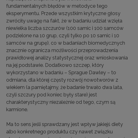
fundamentalnych błędów w metodyce tego
eksperymentu. Przede wszystkim krytyczne głosy
zwróciły uwagę na fakt, że w badaniu udział wzięła
niewielka liczba szczurów (100 samic i 100 samców
podzielone na 10 grup, czyli tylko po 10 samic i 10
samców na grupę), co w badaniach biomedycznych
znacznie ogranicza możliwości przeprowadzenia
prawidłowej analizy statystycznej oraz wnioskowania
na jej podstawie. Dodatkowo szczep, który
wykorzystano w badaniu – Sprague Dawley – to
odmiana, dla której częsty rozwój nowotworów z
wiekiem (a pamiętajmy, że badanie trwało dwa lata,
czyli szczury pod koniec były stare) jest
charakterystyczny niezależnie od tego, czym są
karmione.
Ma to sens jeśli sprawdzany jest wpływ jakiejś diety
albo konkretnego produktu czy nawet związku