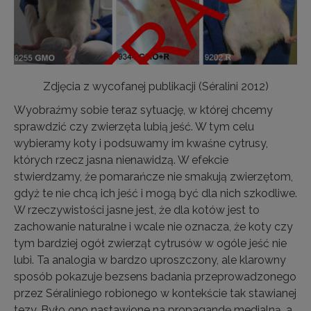
Zdjęcia z wycofanej publikacji (Séralini 2012)
Wyobraźmy sobie teraz sytuację, w której chcemy
sprawdzić czy zwierzęta lubią jeść. W tym celu
wybieramy koty i podsuwamy im kwaśne cytrusy,
których rzecz jasna nienawidzą. W efekcie
stwierdzamy, że pomarańcze nie smakują zwierzętom,
gdyż te nie chcą ich jeść i mogą być dla nich szkodliwe.
W rzeczywistości jasne jest, że dla kotów jest to
zachowanie naturalne i wcale nie oznacza, że koty czy
tym bardziej ogół zwierząt cytrusów w ogóle jeść nie
lubi. Ta analogia w bardzo uproszczony, ale klarowny
sposób pokazuje bezsens badania przeprowadzonego
przez Séraliniego robionego w kontekście tak stawianej
tezy. Było ono nastawione na propagandę medialną, a