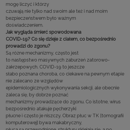
mogę liczyć i którzy
czuwają nie tylko nad swoim ale też i nad moim
bezpieczeństwem było ważnym
doświadczeniem.
Jak wygląda śmierć spowodowana
COVID-19? Co się dzieje z ciałem, co bezpośrednio
prowadzi do zgonu?
Są różne mechanizmy, często jest
to następstwo masywnych zaburzeń zatorowo-
zakrzepowych. COVID-19 to jeszcze
słabo poznana choroba, co ciekawe na pewnym etapie
nie zalecano ze względów
epidemiologicznych wykonywania sekcji, ale obecnie
zaleca się, by dobrze poznać
mechanizmy prowadzące do zgonu. Co istotne, wirus
bezpośrednio atakuje pęcherzyki
płucne i często je niszczy. Obraz płuc w TK [tomografii
komputerowej] bywa makabryczny,
płuca są przewodnione, struktury sklejają się, a po