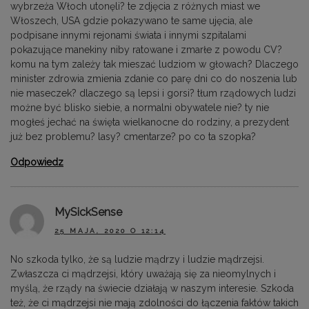
wybrzeża Włoch utonęli? te zdjęcia z różnych miast we
Włoszech, USA gdzie pokazywano te same ujęcia, ale
podpisane innymi rejonami świata i innymi szpitalami
pokazujące manekiny niby ratowane i zmarłe z powodu CV?
komu na tym zależy tak mieszać ludziom w głowach? Dlaczego
minister zdrowia zmienia zdanie co parę dni co do noszenia lub
nie maseczek? dlaczego są lepsi i gorsi? tłum rządowych ludzi
możne być blisko siebie, a normalni obywatele nie? ty nie
mogłeś jechać na święta wielkanocne do rodziny, a prezydent
już bez problemu? lasy? cmentarze? po co ta szopka?
Odpowiedz
MySickSense
25 MAJA, 2020 O 12:14
No szkoda tylko, że są ludzie mądrzy i ludzie mądrzejsi.
Zwłaszcza ci mądrzejsi, który uważają się za nieomylnych i
myślą, że rządy na świecie działają w naszym interesie. Szkoda
też, że ci mądrzejsi nie mają zdolności do łączenia faktów takich