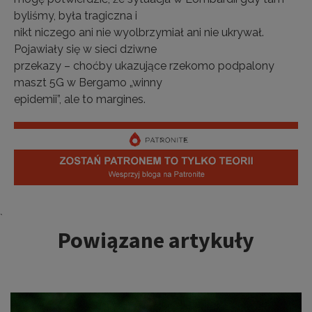
byliśmy, była tragiczna i
nikt niczego ani nie wyolbrzymiał ani nie ukrywał.
Pojawiały się w sieci dziwne
przekazy – choćby ukazujące rzekomo podpalony
maszt 5G w Bergamo „winny
epidemii”, ale to margines.
Tagi:
`
Powiązane artykuły