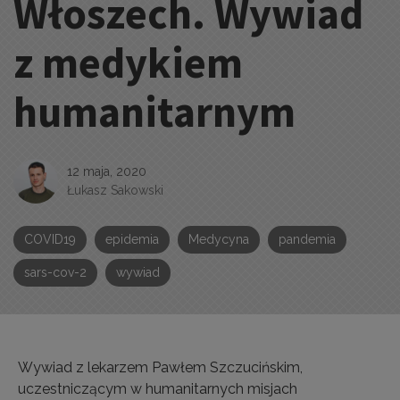
Włoszech. Wywiad
z medykiem
humanitarnym
12 maja, 2020
Łukasz Sakowski
COVID19
epidemia
Medycyna
pandemia
sars-cov-2
wywiad
Wywiad z lekarzem Pawłem Szczucińskim,
uczestniczącym w humanitarnych misjach