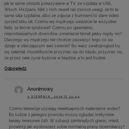
jak te same obrazki pokazywane w TV, ze szpitala w USA,
Włoch, Hiszpanii. Nikt z nich nawet nie zwrócił uwagi, że to ta
sama sala szpitalna, albo że zdjęcia z trumnami to stare video
sprzed kilku lat. Czemu wy mądrzejsi uważacie te wszystkie
fakty za teorie spiskowe? Czemu po ujawnieniu
niepodważalnych dowodów, zmieniacie temat jakby nigdy nic?
Dlaczego wy mądrzejsi nie chcecie zauważyć tego co się
dzieje w otaczającym was świecie? Bo wasz światopogląd by
się załamał, musielibyście przyznać się do błędu, przyznać się ,
że przez całe życie byliście w błędzie, a to jest trudne.
Odpowiedz
Anonimowy
2 SIERPNIA, 2020 O 12:44
Czemu telewizje używają nieaktuapnych materiałów wideo?
Bo ludzie z jakiegoś powodu muszą oglądać kretyńskie
kanały newsowe 24h. W sytuacji zamkniętych granic, miast,
prowincji jak wyobrażasz sobie normalną pracę dziennikarzy?