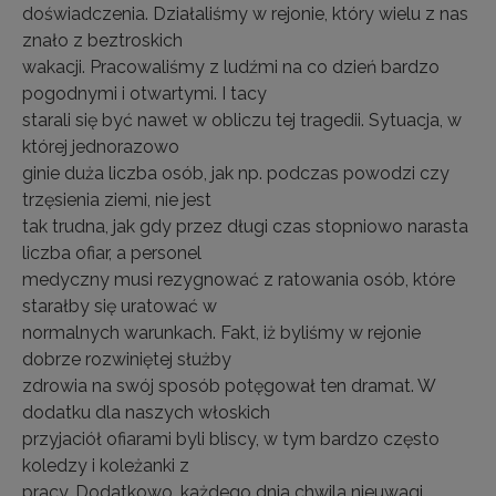
doświadczenia. Działaliśmy w rejonie, który wielu z nas
znało z beztroskich
wakacji. Pracowaliśmy z ludźmi na co dzień bardzo
pogodnymi i otwartymi. I tacy
starali się być nawet w obliczu tej tragedii. Sytuacja, w
której jednorazowo
ginie duża liczba osób, jak np. podczas powodzi czy
trzęsienia ziemi, nie jest
tak trudna, jak gdy przez długi czas stopniowo narasta
liczba ofiar, a personel
medyczny musi rezygnować z ratowania osób, które
starałby się uratować w
normalnych warunkach. Fakt, iż byliśmy w rejonie
dobrze rozwiniętej służby
zdrowia na swój sposób potęgował ten dramat. W
dodatku dla naszych włoskich
przyjaciół ofiarami byli bliscy, w tym bardzo często
koledzy i koleżanki z
pracy. Dodatkowo, każdego dnia chwila nieuwagi