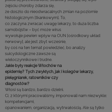
zejściu choroby zdarza się,
że doszło do nieodwracalnych zmian na poziomie
histologicznym [tkankowym]. To,
co zaczyna zwracać uwagę lekarzy, to duża liczba
samobójstw – być może wirus
wywołuje pewien wpływ na OUN [ośrodkowy układ
nerwowy], ale jest zbyt wcześnie,
by coś na ten temat powiedzieć, bo analizy
suicydologiczne zawsze są
wieloczynnikowe i trudne.
Jakie były reakcje Włochów na
epidemię? Tych zwykłych, jak i kolegów lekarzy,
pielęgniarek, ratowników czy
diagnostów?
Włosi są bardzo, bardzo dzielni.
Ci, z którymi pracowaliśmy, imponowali nam niezwykle:
kompetencjami,
opanowaniem, organizacją, wytrwałością. Ale są tylko