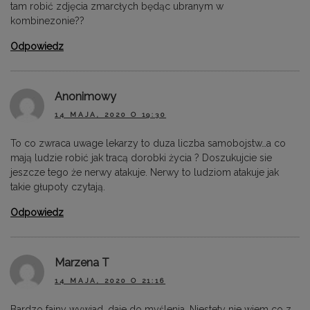
tam robić zdjęcia zmarcłych będąc ubranym w
kombinezonie??
Odpowiedz
Anonimowy
14 MAJA, 2020 O 19:30
To co zwraca uwage lekarzy to duza liczba samobojstw…a co
mają ludzie robić jak tracą dorobki życia ? Doszukujcie sie
jeszcze tego że nerwy atakuje. Nerwy to ludziom atakuje jak
takie głupoty czytają.
Odpowiedz
Marzena T
14 MAJA, 2020 O 21:16
Bardzo fajny wywiad, daje do myślenia. Niestety nie wiem co z