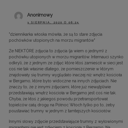
Anonimowy
3 SIERPNIA, 2020 O 06:25
"dziennikarka włoska mówiła, że są to stare zdjęcia
pochówków utopionych na morzu migrantów"
Że NIEKTÓRE zdjęcia to zdjęcia (ja wiem o jednym) z
pochówku utopionych w morzu migrantów. Internauci szynko
odkryli, że z jednym ze zdjęć które ktoś zamieścił w sieci jest
coś nie tak właśnie dlatego, że pomieszczenie w którym
znajdowały się trumny wyglądało inaczej niż wnętrz kościoła
w Bergamo, które było widoczne na innych zdjęciach. Nie
znaczy to, że z innymi zdjęciami, które już niewątpliwie
przedstawiają wnętrz kościoła w Bergamo jest coś nie tak.
Chyba, że ktoś z jakiegoś powodu przetransportował
topielców całą drogę na Północ Włoch tylko po to, żeby
poustawiać trumny w jednym z tamtejszych kościołów.
Innymi słowy zdjęcie przedstawiające trumny z wyłowionymi
migrantami nie jest zdjęciem z kościoła z Bergamo. Na