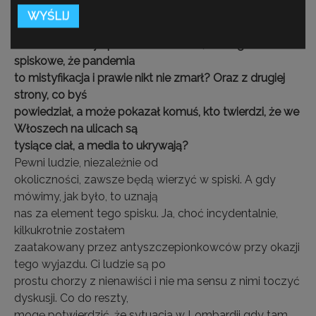
będzie pogłębiać traumy.
Byłeś na miejscu i wiele
widziałeś. Co byś powiedział osobie, która głosi teorie
spiskowe, że pandemia
to mistyfikacja i prawie nikt nie zmarł? Oraz z drugiej
strony, co byś
powiedział, a może pokazał komuś, kto twierdzi, że we
Włoszech na ulicach są
tysiące ciał, a media to ukrywają?
Pewni ludzie, niezależnie od
okoliczności, zawsze będą wierzyć w spiski. A gdy
mówimy, jak było, to uznają
nas za element tego spisku. Ja, choć incydentalnie,
kilkukrotnie zostałem
zaatakowany przez antyszczepionkowców przy okazji
tego wyjazdu. Ci ludzie są po
prostu chorzy z nienawiści i nie ma sensu z nimi toczyć
dyskusji. Co do reszty,
mogę potwierdzić, że sytuacja w Lombardii gdy tam