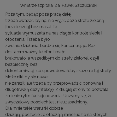
Wnętrze szpitala. Za: Paweł Szczuciński
Poza tym, będąc poza pracą dalej
trzeba uważać, by np. nie wyjść poza strefę zieloną
[bezpieczną] bez maski. Ta
sytuacja wymuszała na nas ciągłą kontrolę siebie i
otoczenia. Trzeba było
zwolnić działania, bardzo się koncentrując. Raz
dostałem ważny telefon i mało
brakowało, a wszedłbym do strefy zielonej, czyli
bezpiecznej, bez
dekontaminacji, co spowodowałoby skażenie tej strefy.
Może nikt by się nawet
nie zaraził, ale trzeba by przeprowadzić ponowną i
długotrwałą dezynfekcję. Z drugiej strony to pozwala
zmienić rytm funkcjonowania. Uczymy się, że
zwyczajowy pośpiech jest nieuzasadniony.
Dla mnie takie warunki dobrze
działają, poczucie że otaczają mnie ludzie na których