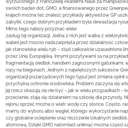
wyrzuconego z Francuskiej Akademii Nauk za manipulow
swoich badań dot. GMO, a finansowanego przez Greenp
krajach można też znaleźć przykłady aktywistów GP usz
zabytki, czego dobrym przykładem była dewastacja rysu
Mimo tego należy przyznać wiele
zasług tej organizacji. Jedną z nich jest walka z wieloryb
waleni jest mocno nadszarpnięta przez działalność człow
jak stanowiska wielu ryb – stąd całkowicie uzasadnione l
przez Unię Europejską. Innymi pozytywami są na przykła
fragmentacją siedlisk, handlem zagrożonymi gatunkami, 
ropy na biegunach. Jednym z największych sukcesów Gree
organizacji pozarządowych tego typu) jest zmiana opinii s
przychylną ochronie środowiska. Problem zaczyna się wte
jej rzecz okazują się nie być – jak w wielu przypadkach – 
przeciwnie, stają się działaniem na szkodę dla przyrody.
rejonu oprzeć można o wiatr, wodę czy słońce. Często, rac
mamy do wyboru albo węgiel, którego wykorzystanie nap
czy globalne ocieplenie oraz niszczenie lokalnych siedlisk
atomową. Dzięki GMO natomiast uniknąć można części s