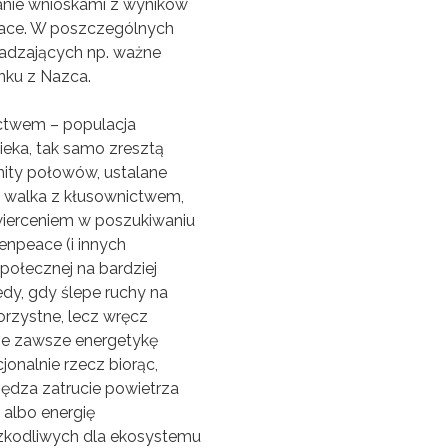
anie wnioskami z wyników
eace. W poszczególnych
kadzających np. ważne
nku z Nazca.
nictwem – populacja
ieka, tak samo zresztą
imity połowów, ustalane
d walka z kłusownictwem,
wierceniem w poszukiwaniu
npeace (i innych
połecznej na bardziej
dy, gdy ślepe ruchy na
korzystne, lecz wręcz
 Nie zawsze energetykę
jonalnie rzecz biorąc,
ędza zatrucie powietrza
, albo energię
zkodliwych dla ekosystemu