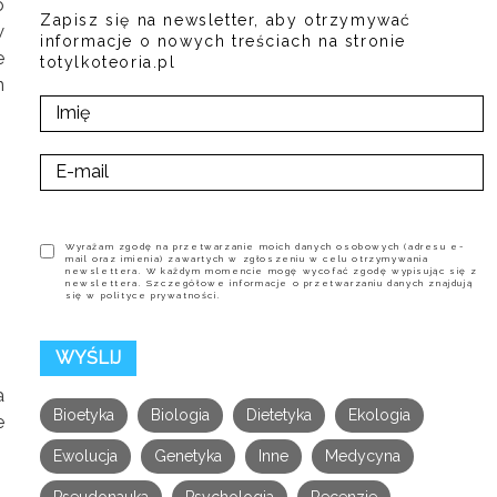
o
Zapisz się na newsletter, aby otrzymywać
w
informacje o nowych treściach na stronie
e
totylkoteoria.pl
n
Wyrażam zgodę na przetwarzanie moich danych osobowych (adresu e-
mail oraz imienia) zawartych w zgłoszeniu w celu otrzymywania
newslettera. W każdym momencie mogę wycofać zgodę wypisując się z
newslettera. Szczegółowe informacje o przetwarzaniu danych znajdują
się w polityce prywatności.
a
Bioetyka
Biologia
Dietetyka
Ekologia
e
Ewolucja
Genetyka
Inne
Medycyna