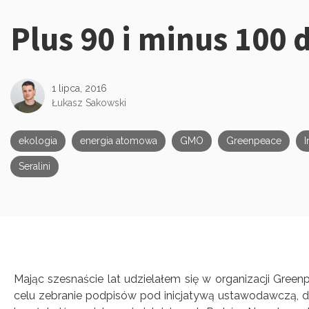
Plus 90 i minus 100 
Kategorie:
1 lipca, 2016
Łukasz Sakowski
ekologia
energia atomowa
GMO
Greenpeace
I
Seralini
Mając szesnaście lat udzielałem się w organizacji Gree
celu zebranie podpisów pod inicjatywą ustawodawczą, dzi