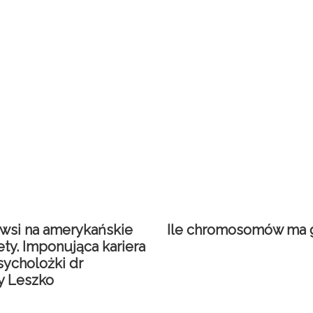
 wsi na amerykańskie
Ile chromosomów ma 
ty. Imponująca kariera
sycholożki dr
y Leszko