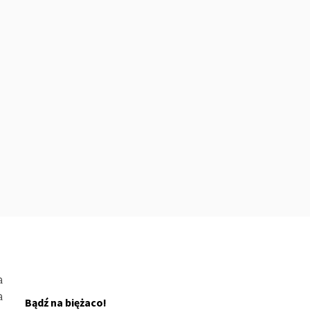
a
a
Bądź na biężaco!