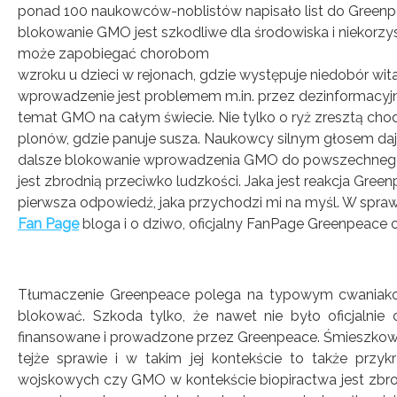
ponad 100 naukowców-noblistów napisało list do Greenpea
blokowanie GMO jest szkodliwe dla środowiska i niekorzy
może zapobiegać chorobom
wzroku u dzieci w rejonach, gdzie występuje niedobór wit
wprowadzenie jest problemem m.in. przez dezinformacy
temat GMO na całym świecie. Nie tylko o ryż zresztą chod
plonów, gdzie panuje susza. Naukowcy silnym głosem daj
dalsze blokowanie wprowadzenia GMO do powszechnego 
jest zbrodnią przeciwko ludzkości. Jaka jest reakcja Gre
pierwsza odpowiedź, jaka przychodzi mi na myśl. W spraw
Fan Page
bloga i o dziwo, oficjalny FanPage Greenpeace o
Tłumaczenie Greenpeace polega na typowym cwaniakowa
blokować. Szkoda tylko, że nawet nie było oficjaln
finansowane i prowadzone przez Greenpeace. Śmieszkow
tejże sprawie i w takim jej kontekście to także przyk
wojskowych czy GMO w kontekście biopiractwa jest zbrod