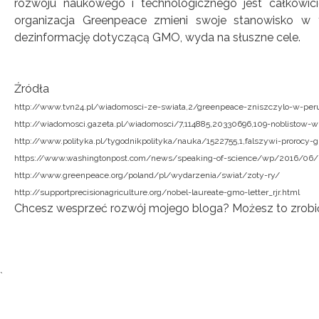
rozwoju naukowego i technologicznego jest całkowici
organizacja Greenpeace zmieni swoje stanowisko w t
dezinformację dotyczącą GMO, wyda na słuszne cele.
Źródła
http://www.tvn24.pl/wiadomosci-ze-swiata,2/greenpeace-zniszczylo-w-per
http://wiadomosci.gazeta.pl/wiadomosci/7,114885,20330696,109-noblistow
http://www.polityka.pl/tygodnikpolityka/nauka/1522755,1,falszywi-prorocy-gm
https://www.washingtonpost.com/news/speaking-of-science/wp/2016/06/2
http://www.greenpeace.org/poland/pl/wydarzenia/swiat/zoty-ry/
http://supportprecisionagriculture.org/nobel-laureate-gmo-letter_rjr.html
Chcesz wesprzeć rozwój mojego bloga? Możesz to zrobi
Tagi:
`