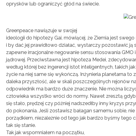
oprysków lub ograniczyć głód na świecie.
Greenpeace nawiązuje w swojej
ideologii do hipotezy Gai, mówiącej, że Ziemia jest sweg
i by dać jej prawidłowo działać, wystarczy pozostawić ją
zapewne irracjonalne negowanie sensu stosowania GMO i 
jądrowej. Przeciwstawna jest hipoteza Medei, zdecydowan
według której bez ingerencji istot inteligentnych, takich jak 
życie na niej same się wykończą. Inżynieria planetarna to
daleka przyszłość, ale w skali poszczególnych rejonów na 
odpowiednik ma bardzo duże znaczenie. Nie można liczyć n
człowieka wszystko wróci do normy. Nawet zresztą gdyby 
się stało, prędzej czy później nadszedłby inny kryzys prz
do pokonania. Jeśli zostawisz bałagan samemu sobie, nie 
porządkiem, niezależnie od tego jak bardzo byśmy tego chci
tak się stanie.
Tak jak wspomniałem na początku,