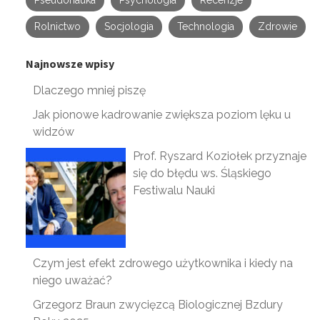
Pseudonauka
Psychologia
Recenzje
Rolnictwo
Socjologia
Technologia
Zdrowie
Najnowsze wpisy
Dlaczego mniej piszę
Jak pionowe kadrowanie zwiększa poziom lęku u
widzów
Prof. Ryszard Koziołek przyznaje
się do błędu ws. Śląskiego
Festiwalu Nauki
Czym jest efekt zdrowego użytkownika i kiedy na
niego uważać?
Grzegorz Braun zwycięzcą Biologicznej Bzdury