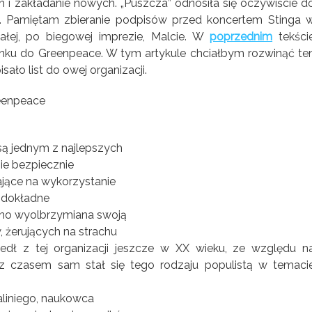
 i zakładanie nowych. „Puszcza” odnosiła się oczywiście d
onej. Pamiętam zbieranie podpisów przed koncertem Stinga 
załej, po biegowej imprezie, Malcie. W
poprzednim
tekści
u do Greenpeace. W tym artykule chciałbym rozwinąć te
ało list do owej organizacji.
są jednym z najlepszych
ie bezpiecznie
jące na wykorzystanie
a dokładne
cno wyolbrzymiana swoją
 żerujących na strachu
dł z tej organizacji jeszcze w XX wieku, ze względu n
 z czasem sam stał się tego rodzaju populistą w temaci
aliniego, naukowca