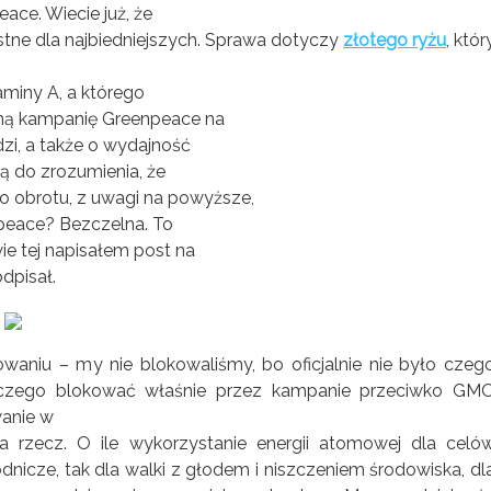
ce. Wiecie już, że
stne dla najbiedniejszych. Sprawa dotyczy
złotego ryżu
, któr
aminy A, a którego
jną kampanię Greenpeace na
zi, a także o wydajność
ą do zrozumienia, że
obrotu, z uwagi na powyższe,
enpeace? Bezczelna. To
ie tej napisałem post na
dpisał.
niu – my nie blokowaliśmy, bo oficjalnie nie było czeg
ie czego blokować właśnie przez kampanie przeciwko GM
anie w
ra rzecz. O ile wykorzystanie energii atomowej dla celó
nicze, tak dla walki z głodem i niszczeniem środowiska, dl