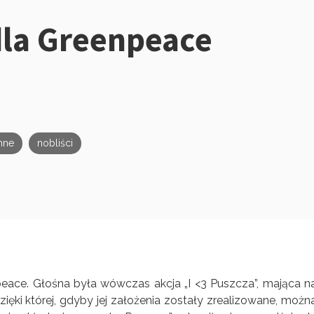
dla Greenpeace
nne
nobliści
npeace. Głośna była wówczas akcja „I <3 Puszcza”, mająca n
ęki której, gdyby jej założenia zostały zrealizowane, możn