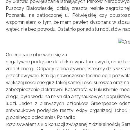
by ułatwić powiększanie istniejących Parków Narodowych
Puszczy Białowieskiej, dzisiaj zresztą realnie zagroż
Poznaniu, na zatłoczonej ul. Półwiejskiej czy opustos
wspomniałem o tym, że mam pewien dysonans w stosunk
wątek, nie bez powodu. Ostatnio ponad stu noblistów napis
Greenpeace oberwało się za
negatywne podejście do elektrowni atomowych, choć te 
źródeł energii. Odpady radioaktywne jesteśmy dziś w stan
przechowywać. Istnieją nowoczesne technologie pozwala
większej ilości energii z takiej samej ilości surowca oraz n
zabezpieczenie elektrowni. Katastrofa w Fukushimie, mo
drogą, była wodą na młyn dla antynaukowych populistów,
ludzi. Jeden z pierwszych członków Greenpeace odsze
antynaukowe podejście reszty ekipy organizacji (choć
globalnego ocieplenia). Ponadto
rozpisywałem się o korupcji związanej z działalnością Ser