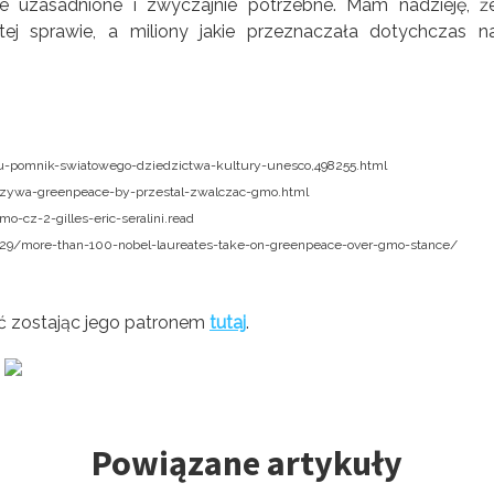
e uzasadnione i zwyczajnie potrzebne. Mam nadzieję, ż
ej sprawie, a miliony jakie przeznaczała dotychczas n
u-pomnik-swiatowego-dziedzictwa-kultury-unesco,498255.html
-wzywa-greenpeace-by-przestal-zwalczac-gmo.html
o-cz-2-gilles-eric-seralini.read
9/more-than-100-nobel-laureates-take-on-greenpeace-over-gmo-stance/
ć zostając jego patronem
tutaj
.
Powiązane artykuły