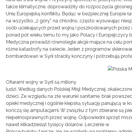
także klimatyczne, doprowadziły do rozpoczęcia głośne
Unię Europejską konfliktu. Będąc w bezpiecznej Europie ł
na wszystko „z góry”, na chłodno, często wysuwając nie
osób uciekających przed wojną i poszkodowanych przez 
ponad pół wieku temu to my jako Polacy i Europejczycy b
Medyczna prowadzi równolegle akcje mające na celu 
różne katastrofy na świecie. Jeden z programów skierowan
bombardowań w Syrii straciły kończyny i potrzebują prote
Ofiarami wojny w Syrii są miliony
ludzi. Według danych Polskiej Misji Medycznej, okaleczone
dzieci. Ze względu na złe warunki sanitarne, brak powsz
opieki medycznej i ogólnie kiepską sytuację panującą w kr
kończą się amputacjami. W związku z tym zbierane są pie
niepełnosprawnych przez wojnę. Odpowiedni sprzęt mo
nawet kilkadziesiąt tysięcy dolarów. Leczenie w
Polsce byłoby tańsze, ale ze względu na problemy admini