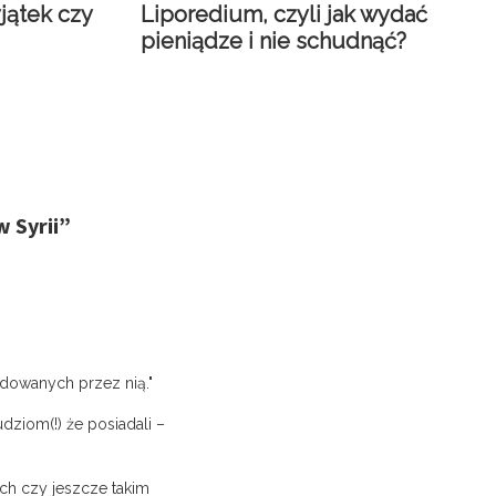
yjątek czy
Liporedium, czyli jak wydać
pieniądze i nie schudnąć?
 Syrii
”
dowanych przez nią."
dziom(!) że posiadali –
ch czy jeszcze takim