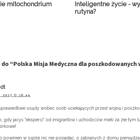
ie mitochondrium
Inteligentne życie - w
rutyna?
 do “
Polska Misja Medyczna dla poszkodowanych w
odt
 2017 O 16:49
sprawiedliwe osądy wobec osób uciekających przed wojną i poszko
, gdy jacyś "eksperci" od imigrantów i uchodźców mieli za złe tym lu
órkowe!
o powinien w ogóle nic nie posiadać, o zabranych z domu pieniądza