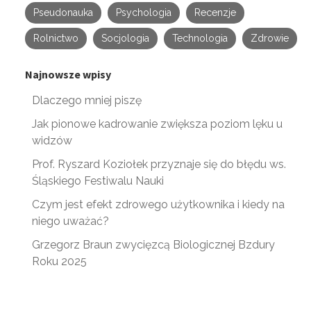
Pseudonauka
Psychologia
Recenzje
Rolnictwo
Socjologia
Technologia
Zdrowie
Najnowsze wpisy
Dlaczego mniej piszę
Jak pionowe kadrowanie zwiększa poziom lęku u
widzów
Prof. Ryszard Koziołek przyznaje się do błędu ws.
Śląskiego Festiwalu Nauki
Czym jest efekt zdrowego użytkownika i kiedy na
niego uważać?
Grzegorz Braun zwycięzcą Biologicznej Bzdury
Roku 2025