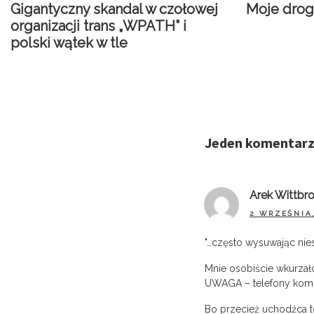
Gigantyczny skandal w czołowej
Moje drog
organizacji trans „WPATH” i
polski wątek w tle
Jeden komentarz
Arek Wittbr
2 WRZEŚNIA,
"…często wysuwając nie
Mnie osobiście wkurzało
UWAGA – telefony kom
Bo przecież uchodźca t