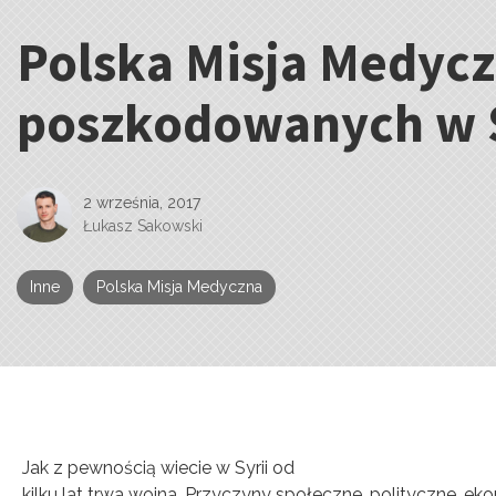
Polska Misja Medycz
Kategorie:
poszkodowanych w S
2 września, 2017
Łukasz Sakowski
Inne
Polska Misja Medyczna
Jak z pewnością wiecie w Syrii od
kilku lat trwa wojna. Przyczyny społeczne, polityczne, ek