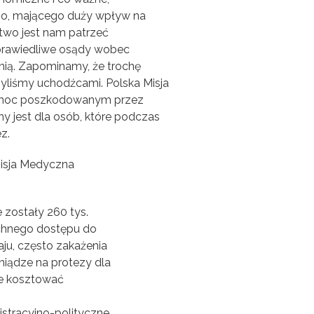
go, mającego duży wpływ na
atwo jest nam patrzeć
sprawiedliwe osądy wobec
nią. Zapominamy, że trochę
yliśmy uchodźcami. Polska Misja
pomoc poszkodowanym przez
y jest dla osób, które podczas
z.
 zostały 260 tys.
echnego dostępu do
aju, często zakażenia
niądze na protezy dla
że kosztować
stracyjno-polityczne,