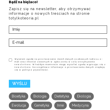
Bądź na biężaco!
Zapisz się na newsletter, aby otrzymywać
informacje o nowych treściach na stronie
totylkoteoria.pl
Wyrażam zgodę na przetwarzanie moich danych osobowych (adresu e-
mail oraz imienia) zawartych w zgłoszeniu w celu otrzymywania
newslettera. W każdym momencie mogę wycofać zgodę wypisując się z
newslettera. Szczegółowe informacje o przetwarzaniu danych znajdują
się w polityce prywatności.
Bioetyka
Biologia
Dietetyka
Ekologia
Ewolucja
Genetyka
Inne
Medycyna