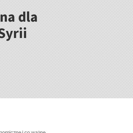
na dla
yrii
onomiczne i co ważne,