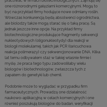
pracować w firmach biotechnologicznych. Zajmują się
one różnorodnymi gałęziami komercyjnymi. Mogą to
być na przykład firmy hodujące nowe odmiany roślin.
Wówczas konkurencją będą absolwenci ogrodnictwa,
ale biolodzy także mogą starać się o taką pracę. Są
jednak jeszcze inne opcje. Na przykład firmy
biotechnologiczne produkujące fragmenty sekwencji
nukleotydowych (oligonukleotydy) dla reakcji w
biologii molekularnej, takich jak PCR (łańcuchowa
reakcja polimerazy) czy sekwencjonowanie DNA. Kilka
lat temu odbywałem staż w takiej właśnie firmie i
myślę, że praca tego typu zadowoliłaby wielu
biologów i biotechnologów, zwłaszcza tych z
zapałem do genetyki lub chemii.
Podobnie może to wyglądać w przypadku firm
farmaceutycznych. Prowadzą one działalność
naukowo-aplikacyjną w celach komercyjnych i one
również poszukują biologów do badań, weryfikacji