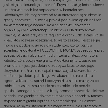
jest też jako kierunek, jak pisałam). Prężnie działają koła naukowe
i można w ramach kół popracować w laboratoriach
katedralnych. Na magisterce od roku oferowane są studenckie
granty badawcze – pisze się projekt pod okiem opiekuna i robi
się w ramach tego badania. Koła studenckie i doktoranci
organizują dwie konferencje- studencką i dla doktorantów
właśnie, na które przyjeżdża regularnie grom ludzi z całej Polski
– jeśli ktoś rozważa rozeznanie, to warto zajrzeć. I jeszcze, jeśli
mogę się podzielić uwagą dla studentów, którzy planują
ewentualnie doktorat – FOLLOW THE MONEY. Szczególnie przy
specjalnościach laboratoryjnych. Trzeba znaleźc promotora i
katedrę, która pozyskuje granty. A dokłądniej to w zasadzie
promotora – jeśli jest dobry o zdobywa kasę, to pod jego
skrzydłem można się rozwijać i możliwa jest ciekawa kariera,
konferencje, dobre publikacje. W labach idzie na badania
ogromna kasa – na sprzęt i odczynniki. Jeśli nie ma się za co
robić, to czasami, smutne, nie ma co robić. I nie będzie
spektakularnego doktoratu. A kiedy promotor prowadzi ciekawe
badania i ma granty, to doktorant może robić badania w ramach
stypendium z grantu (oprócz doktoranckiego) – tu jeszcze
dodam, że są też stypendia dla magistrantów. No i promotor z