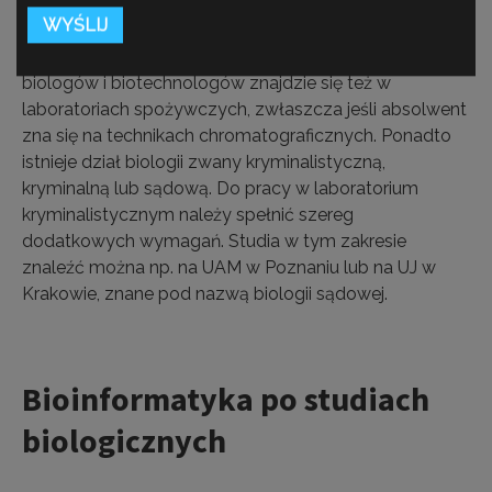
znalezienia się w tym zawodzie, studiować kierunki
związane z diagnostyką i analityką medyczną (także w
formie studiów podyplomowych). Miejsce do pracy dla
biologów i biotechnologów znajdzie się też w
laboratoriach spożywczych, zwłaszcza jeśli absolwent
zna się na technikach chromatograficznych. Ponadto
istnieje dział biologii zwany kryminalistyczną,
kryminalną lub sądową. Do pracy w laboratorium
kryminalistycznym należy spełnić szereg
dodatkowych wymagań. Studia w tym zakresie
znaleźć można np. na UAM w Poznaniu lub na UJ w
Krakowie, znane pod nazwą biologii sądowej.
Bioinformatyka po studiach
biologicznych