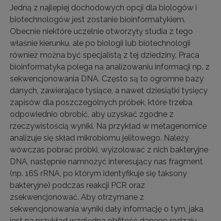
Jedną z najlepiej dochodowych opcji dla biologów i
biotechnologów jest zostanie bioinformatykiem.
Obecnie niektóre uczelnie otworzyły studia z tego
właśnie kierunku, ale po biologii lub biotechnologii
również można być specjalistą z tej dziedziny. Praca
bioinformatyka polega na analizowaniu informacji np. z
sekwencjonowania DNA. Często są to ogromne bazy
danych, zawierające tysiące, a nawet dziesiątki tysięcy
zapisów dla poszczególnych próbek, które trzeba
odpowiednio obrobić, aby uzyskać zgodne z
rzeczywistością wyniki. Na przykład w metagenomice
analizuje się skład mikrobiomu jelitowego. Należy
wówczas pobrać próbki, wyizolować z nich bakteryjne
DNA, następnie namnożyć interesujący nas fragment
(np. 16S rRNA, po którym identyfikuje się taksony
bakteryjne) podczas reakcji PCR oraz
zsekwencjonować. Aby otrzymane z
sekwencjonowania wyniki dały informację o tym, jaka
jest na przykład względna obfitość danego rodzaju