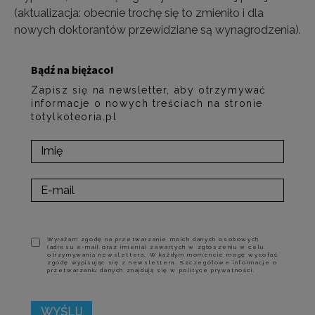
(aktualizacja: obecnie trochę się to zmieniło i dla
nowych doktorantów przewidziane są wynagrodzenia).
Bądź na biężaco!
Zapisz się na newsletter, aby otrzymywać
informacje o nowych treściach na stronie
totylkoteoria.pl
Wyrażam zgodę na przetwarzanie moich danych osobowych
(adresu e-mail oraz imienia) zawartych w zgłoszeniu w celu
otrzymywania newslettera. W każdym momencie mogę wycofać
zgodę wypisując się z newslettera. Szczegółowe informacje o
przetwarzaniu danych znajdują się w polityce prywatności.