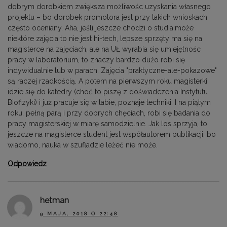
dobrym dorobkiem zwiększa możliwośc uzyskania własnego
projektu – bo dorobek promotora jest przy takich wnioskach
często oceniany. Aha, jeśli jeszcze chodzi o studia:może
niektóre zajęcia to nie jest hi-tech, lepsze sprzęty ma się na
magisterce na zajęciach, ale na UŁ wyrabia się umiejętnośc
pracy w laboratorium, to znaczy bardzo dużo robi się
indywidualnie lub w parach. Zajęcia "praktyczne-ale-pokazowe"
są raczej rzadkością. A potem na pierwszym roku magisterki
idzie się do katedry (choć to piszę z doświadczenia Instytutu
Biofizyki) i już pracuje się w labie, poznaje techniki. I na piątym
roku, pełną parą i przy dobrych chęciach, robi się badania do
pracy magisterskiej w miarę samodzielnie. Jak los sprzyja, to
jeszcze na magisterce student jest współautorem publikacji, bo
wiadomo, nauka w szufladzie leżeć nie może.
Odpowiedz
hetman
9 MAJA, 2018 O 22:48