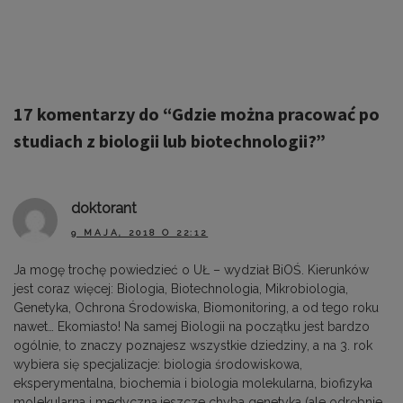
17 komentarzy do “
Gdzie można pracować po
studiach z biologii lub biotechnologii?
”
doktorant
9 MAJA, 2018 O 22:12
Ja mogę trochę powiedzieć o UŁ – wydział BiOŚ. Kierunków
jest coraz więcej: Biologia, Biotechnologia, Mikrobiologia,
Genetyka, Ochrona Środowiska, Biomonitoring, a od tego roku
nawet… Ekomiasto! Na samej Biologii na początku jest bardzo
ogólnie, to znaczy poznajesz wszystkie dziedziny, a na 3. rok
wybiera się specjalizacje: biologia środowiskowa,
eksperymentalna, biochemia i biologia molekularna, biofizyka
molekularna i medyczna,jeszcze chyba genetyka (ale odrębnie