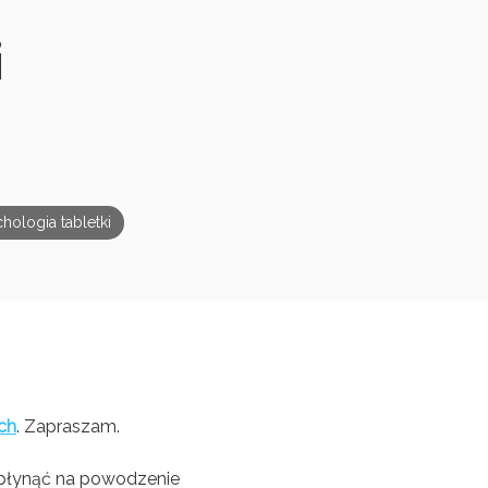
i
hologia tabletki
ch
. Zapraszam.
 wpłynąć na powodzenie