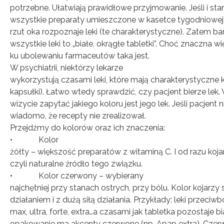
potrzebne. Ułatwiają prawidłowe przyjmowanie. Jeśli i st
wszystkie preparaty umieszczone w kasetce tygodniowej,
rzut oka rozpoznaje leki (te charakterystyczne). Zatem ba
wszystkie leki to „białe, okrągłe tabletki”. Choć znaczna w
ku ubolewaniu farmaceutów taka jest.
W psychiatrii, niektórzy lekarze
wykorzystują czasami leki, które mają charakterystyczne
kapsułki). Łatwo wtedy sprawdzić, czy pacjent bierze lek.
wizycie zapytać jakiego koloru jest jego lek. Jeśli pacjent n
wiadomo, że recepty nie zrealizował.
Przejdźmy do kolorów oraz ich znaczenia:
• Kolor
żółty – większość preparatów z witaminą C. I od razu koja
czyli naturalne źródło tego związku.
• Kolor czerwony – wybierany
najchętniej przy stanach ostrych, przy bólu. Kolor kojarzy 
działaniem i z dużą siłą działania. Przykłady: leki przeci
max, ultra, forte, extra…a czasami jak tabletka pozostaje bi
opakowanie ma akcenty czerwone (np. Apap extra). Czerw