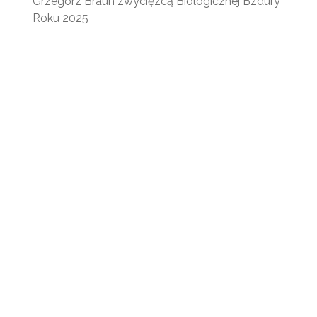
Grzegorz Braun zwycięzcą Biologicznej Bzdury
Roku 2025