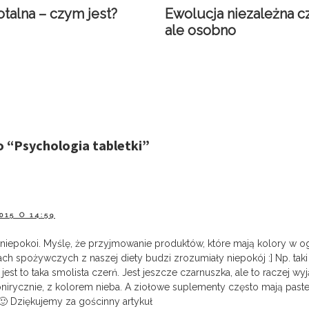
otalna – czym jest?
Ewolucja niezależna cz
ale osobno
o “
Psychologia tabletki
”
015 O 14:59
ń niepokoi. Myślę, że przyjmowanie produktów, które mają kolory w o
h spożywczych z naszej diety budzi zrozumiały niepokój :] Np. taki
 jest to taka smolista czerń. Jest jeszcze czarnuszka, ale to raczej wyją
 onirycznie, z kolorem nieba. A ziołowe suplementy często mają paste
🙂 Dziękujemy za gościnny artykuł