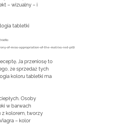
ekt – wizualny – i
źródło:
ony-of-mras-appropriation-of-the-matrixs-red-pill)
eceptę. Ja przeniosę to
tego, że sprzedaż tych
ogia koloru tabletki ma
 ciepłych. Osoby
leki w barwach
u z kolorem, tworzy
Viagra – kolor