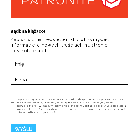
Bądź na biężaco!
Zapisz się na newsletter, aby otrzymywać
informacje o nowych treściach na stronie
totylkoteoria.pl
Wyrażam zgodę na przetwarzanie moich danych osobowych (adresu e-
mail oraz imienia) zawartych w zgłoszeniu w celu otrzymywania
newslettera. W każdym momencie mogę wycofać zgodę wypisując się z
newslettera. Szczegółowe informacje o przetwarzaniu danych znajdują
się w polityce prywatności.