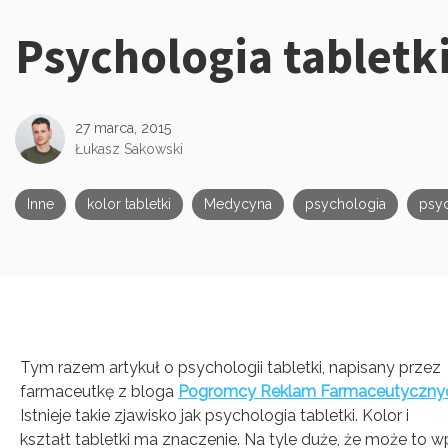
Psychologia tabletk
Kategorie:
27 marca, 2015
Łukasz Sakowski
Inne
kolor tabletki
Medycyna
psychologia
psyc
Tym razem artykuł o psychologii tabletki, napisany przez
farmaceutkę z bloga
Pogromcy Reklam Farmaceutyczny
Istnieje takie zjawisko jak psychologia tabletki. Kolor i
kształt tabletki ma znaczenie. Na tyle duże, że może to