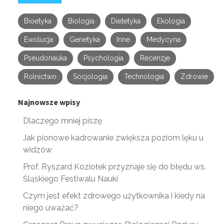
Bioetyka
Biologia
Dietetyka
Ekologia
Ewolucja
Genetyka
Inne
Medycyna
Pseudonauka
Psychologia
Recenzje
Rolnictwo
Socjologia
Technologia
Zdrowie
Najnowsze wpisy
Dlaczego mniej piszę
Jak pionowe kadrowanie zwiększa poziom lęku u
widzów
Prof. Ryszard Koziołek przyznaje się do błędu ws.
Śląskiego Festiwalu Nauki
Czym jest efekt zdrowego użytkownika i kiedy na
niego uważać?