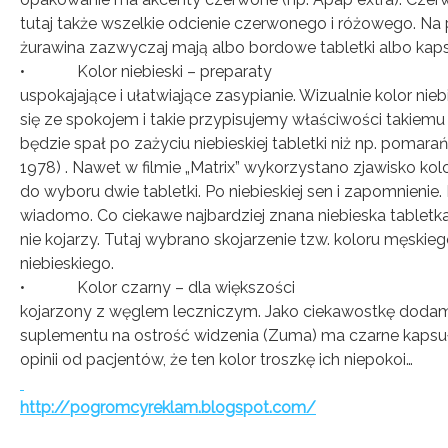
tutaj także wszelkie odcienie czerwonego i różowego. Na 
żurawina zazwyczaj mają albo bordowe tabletki albo kaps
• Kolor niebieski – preparaty
uspokajające i ułatwiające zasypianie. Wizualnie kolor nie
się ze spokojem i takie przypisujemy właściwości takiemu l
będzie spał po zażyciu niebieskiej tabletki niż np. pomar
1978) . Nawet w filmie „Matrix” wykorzystano zjawisko kolo
do wyboru dwie tabletki. Po niebieskiej sen i zapomnienie
wiadomo. Co ciekawe najbardziej znana niebieska tabletka
nie kojarzy. Tutaj wybrano skojarzenie tzw. koloru męskiego
niebieskiego.
• Kolor czarny – dla większości
kojarzony z węglem leczniczym. Jako ciekawostkę dodam
suplementu na ostrość widzenia (Zuma) ma czarne kapsułk
opinii od pacjentów, że ten kolor troszkę ich niepokoi…
http://pogromcyreklam.blogspot.com/