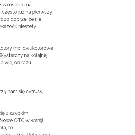
arsza osoba ma
 często już na pierwszy
rdzo dobrze, że nie
iększość niestety,
 kolory (np. dwukolorowe
 Wystarczy na kolejnej
ie wie, od razu
rzą nam się cytrusy,
się z szybkim
wbólowe OTC w wersji
ała, to
one = silne. Dołączmy