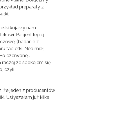
przykład preparaty z
ułki.
bieski kojarzy nam
ekowi. Pacjent lepiej
ańczowej (badanie z
ru tabletki. Neo miał
. Po czerwonej…
 raczej ze spokojem się
, czyli
, że jeden z producentów
i. Usłyszałam już kilka