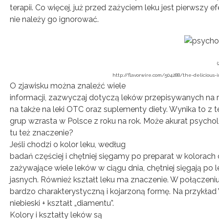
terapii. Co więcej, już przed zażyciem leku jest pierwszy ef
nie należy go ignorować.
(
http://flavorwire.com/504288/the-delicious-ir
O zjawisku można znaleźć wiele
informacji, zazwyczaj dotyczą leków przepisywanych na r
na także na leki OTC oraz suplementy diety. Wynika to z 
grup wzrasta w Polsce z roku na rok. Może akurat psychol
tu też znaczenie?
Jeśli chodzi o kolor leku, według
badań częściej i chętniej sięgamy po preparat w kolorach
zażywające wiele leków w ciągu dnia, chętniej sięgają po 
jasnych. Również kształt leku ma znaczenie. W połączeni
bardzo charakterystyczną i kojarzoną formę. Na przykład 
niebieski + kształt „diamentu”.
Kolory i kształty leków są