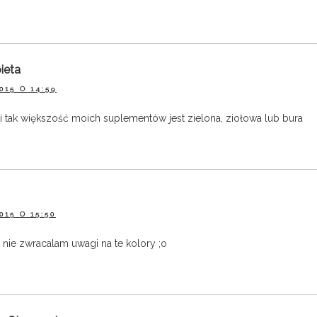
ieta
015 O 14:59
i tak większość moich suplementów jest zielona, ziołowa lub bura
015 O 15:50
nie zwracalam uwagi na te kolory ;o