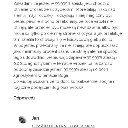
Zakładam, że jesteś w 99,999% ateistą jeśli chodzi o
istnienie wróżek ze skrzydełkami, które latają nisko nad
ziemią, mają różdżkę i rozsypują z niej magiczny pył.
Jesteś pewnie mocno przekonany, że takie wróżki nie
istnieją, ale przecież być może są niewidzialne, albo być
może są tylko po ciemnej stronie księżyca, a jak przelatuje
tam satelita to chowają się w księżycową glebę itd itp.
Więc jesteś przekonany, że nie istnieją, ale dopuszczasz
jakiś minimalny procent szans, że istnieją ale nie sposób
tego udowodnić. Jesteś więc zapewne 99,999% ateistą i
0,001% agnostykiem w temacie wróżek. Ja na bardzo
podobnej zasadzie jestem 99,999% ateistą i 0,001%
agnostykiem w temacie Boga.
Co więcej uważam, że to dość konsekwentne, spójne i
logiczne podejście (Bóg oraz wróżki)
Odpowiedz
Jan
9 PAŹDZIERNIKA, 2024 O 16:51