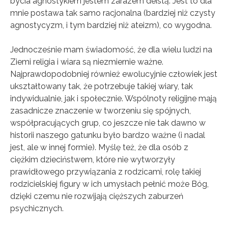
bycia agnostykiem jestem zarazem deistą. Jest to dla
mnie postawa tak samo racjonalna (bardziej niż czysty
agnostycyzm, i tym bardziej niż ateizm), co wygodna.
Jednocześnie mam świadomość, że dla wielu ludzi na
Ziemi religia i wiara są niezmiernie ważne.
Najprawdopodobniej również ewolucyjnie człowiek jest
ukształtowany tak, że potrzebuje takiej wiary, tak
indywidualnie, jak i społecznie. Wspólnoty religijne mają
zasadnicze znaczenie w tworzeniu się spójnych,
współpracujących grup, co jeszcze nie tak dawno w
historii naszego gatunku było bardzo ważne (i nadal
jest, ale w innej formie). Myślę też, że dla osób z
ciężkim dzieciństwem, które nie wytworzyły
prawidłowego przywiązania z rodzicami, rolę takiej
rodzicielskiej figury w ich umysłach pełnić może Bóg,
dzięki czemu nie rozwijają cięższych zaburzeń
psychicznych.