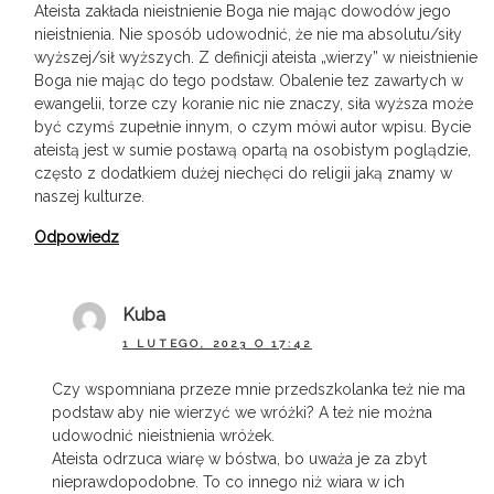
Ateista zakłada nieistnienie Boga nie mając dowodów jego
nieistnienia. Nie sposób udowodnić, że nie ma absolutu/siły
wyższej/sił wyższych. Z definicji ateista „wierzy” w nieistnienie
Boga nie mając do tego podstaw. Obalenie tez zawartych w
ewangelii, torze czy koranie nic nie znaczy, siła wyższa może
być czymś zupełnie innym, o czym mówi autor wpisu. Bycie
ateistą jest w sumie postawą opartą na osobistym poglądzie,
często z dodatkiem dużej niechęci do religii jaką znamy w
naszej kulturze.
Odpowiedz
Kuba
1 LUTEGO, 2023 O 17:42
Czy wspomniana przeze mnie przedszkolanka też nie ma
podstaw aby nie wierzyć we wróżki? A też nie można
udowodnić nieistnienia wróżek.
Ateista odrzuca wiarę w bóstwa, bo uważa je za zbyt
nieprawdopodobne. To co innego niż wiara w ich