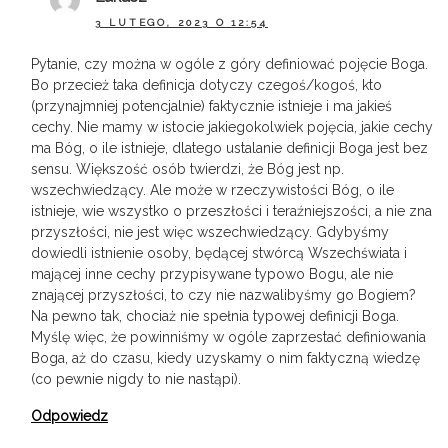
3 LUTEGO, 2023 O 12:54
Pytanie, czy można w ogóle z góry definiować pojęcie Boga.
Bo przecież taka definicja dotyczy czegoś/kogoś, kto
(przynajmniej potencjalnie) faktycznie istnieje i ma jakieś
cechy. Nie mamy w istocie jakiegokolwiek pojęcia, jakie cechy
ma Bóg, o ile istnieje, dlatego ustalanie definicji Boga jest bez
sensu. Większość osób twierdzi, że Bóg jest np.
wszechwiedzący. Ale może w rzeczywistości Bóg, o ile
istnieje, wie wszystko o przeszłości i teraźniejszości, a nie zna
przyszłości, nie jest więc wszechwiedzący. Gdybyśmy
dowiedli istnienie osoby, będącej stwórcą Wszechświata i
mającej inne cechy przypisywane typowo Bogu, ale nie
znającej przyszłości, to czy nie nazwalibyśmy go Bogiem?
Na pewno tak, chociaż nie spełnia typowej definicji Boga.
Myślę więc, że powinniśmy w ogóle zaprzestać definiowania
Boga, aż do czasu, kiedy uzyskamy o nim faktyczną wiedzę
(co pewnie nigdy to nie nastąpi).
Odpowiedz