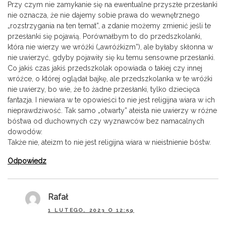
Przy czym nie zamykanie się na ewentualne przyszłe przesłanki
nie oznacza, że nie dajemy sobie prawa do wewnętrznego
„rozstrzygania na ten temat”, a zdanie możemy zmienić jeśli te
przesłanki się pojawią. Porównałbym to do przedszkolanki,
która nie wierzy we wróżki („awróźkizm”), ale byłaby skłonna w
nie uwierzyć, gdyby pojawiły się ku temu sensowne przesłanki.
Co jakiś czas jakiś przedszkolak opowiada o takiej czy innej
wróźce, o której oglądał bajkę, ale przedszkolanka w te wróźki
nie uwierzy, bo wie, że to żadne przesłanki, tylko dziecięca
fantazja. I niewiara w te opowieści to nie jest religijna wiara w ich
nieprawdziwość. Tak samo „otwarty” ateista nie uwierzy w róźne
bóstwa od duchownych czy wyznawców bez namacalnych
dowodów.
Także nie, ateizm to nie jest religijna wiara w nieistnienie bóstw.
Odpowiedz
Rafał
1 LUTEGO, 2023 O 12:59