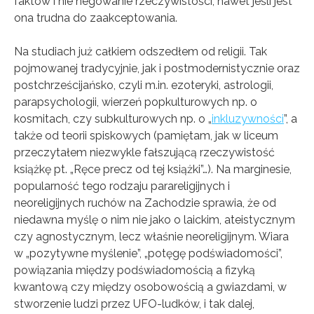
faktów i nie negowanie rzeczywistości, nawet jeśli jest
ona trudna do zaakceptowania.
Na studiach już całkiem odszedłem od religii. Tak
pojmowanej tradycyjnie, jak i postmodernistycznie oraz
postchrześcijańsko, czyli m.in. ezoteryki, astrologii,
parapsychologii, wierzeń popkulturowych np. o
kosmitach, czy subkulturowych np. o „
inkluzywności
”, a
także od teorii spiskowych (pamiętam, jak w liceum
przeczytałem niezwykle fałszującą rzeczywistość
książkę pt. „Ręce precz od tej książki”…). Na marginesie,
popularność tego rodzaju parareligijnych i
neoreligijnych ruchów na Zachodzie sprawia, że od
niedawna myślę o nim nie jako o laickim, ateistycznym
czy agnostycznym, lecz właśnie neoreligijnym. Wiara
w „pozytywne myślenie”, „potęgę podświadomości”,
powiązania między podświadomością a fizyką
kwantową czy między osobowością a gwiazdami, w
stworzenie ludzi przez UFO-ludków, i tak dalej,