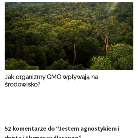
Jak organizmy GMO wpływają na
środowisko?
52 komentarze do “
Jestem agnostykiem i
deistą i tłumaczę dlaczego
”