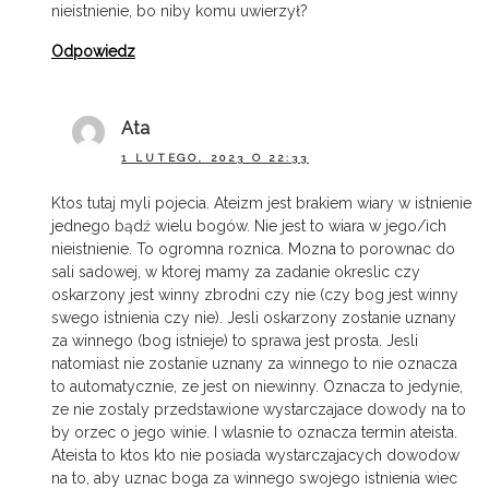
nieistnienie, bo niby komu uwierzył?
Odpowiedz
Ata
1 LUTEGO, 2023 O 22:33
Ktos tutaj myli pojecia. Ateizm jest brakiem wiary w istnienie
jednego bądź wielu bogów. Nie jest to wiara w jego/ich
nieistnienie. To ogromna roznica. Mozna to porownac do
sali sadowej, w ktorej mamy za zadanie okreslic czy
oskarzony jest winny zbrodni czy nie (czy bog jest winny
swego istnienia czy nie). Jesli oskarzony zostanie uznany
za winnego (bog istnieje) to sprawa jest prosta. Jesli
natomiast nie zostanie uznany za winnego to nie oznacza
to automatycznie, ze jest on niewinny. Oznacza to jedynie,
ze nie zostaly przedstawione wystarczajace dowody na to
by orzec o jego winie. I wlasnie to oznacza termin ateista.
Ateista to ktos kto nie posiada wystarczajacych dowodow
na to, aby uznac boga za winnego swojego istnienia wiec