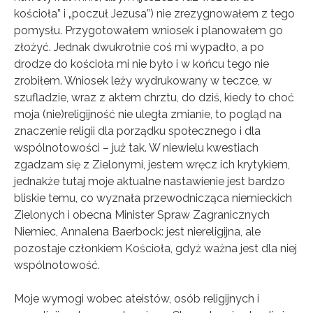
kościoła” i „poczuł Jezusa”) nie zrezygnowałem z tego
pomysłu. Przygotowałem wniosek i planowałem go
złożyć. Jednak dwukrotnie coś mi wypadło, a po
drodze do kościoła mi nie było i w końcu tego nie
zrobiłem. Wniosek leży wydrukowany w teczce, w
szufladzie, wraz z aktem chrztu, do dziś, kiedy to choć
moja (nie)religijność nie uległa zmianie, to pogląd na
znaczenie religii dla porządku społecznego i dla
wspólnotowości – już tak. W niewielu kwestiach
zgadzam się z Zielonymi, jestem wręcz ich krytykiem,
jednakże tutaj moje aktualne nastawienie jest bardzo
bliskie temu, co wyznała przewodnicząca niemieckich
Zielonych i obecna Minister Spraw Zagranicznych
Niemiec, Annalena Baerbock: jest niereligijna, ale
pozostaje członkiem Kościoła, gdyż ważna jest dla niej
wspólnotowość.
Moje wymogi wobec ateistów, osób religijnych i