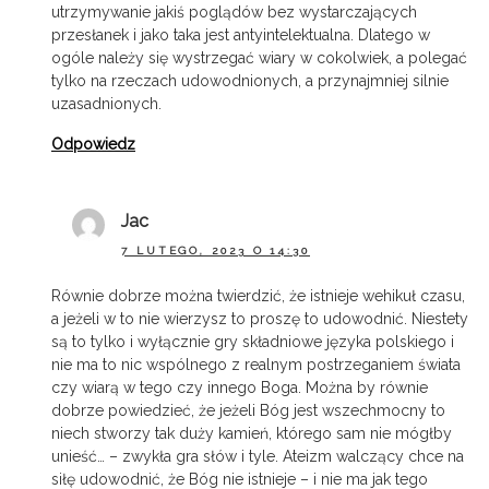
utrzymywanie jakiś poglądów bez wystarczających
przesłanek i jako taka jest antyintelektualna. Dlatego w
ogóle należy się wystrzegać wiary w cokolwiek, a polegać
tylko na rzeczach udowodnionych, a przynajmniej silnie
uzasadnionych.
Odpowiedz
Jac
7 LUTEGO, 2023 O 14:30
Równie dobrze można twierdzić, że istnieje wehikuł czasu,
a jeżeli w to nie wierzysz to proszę to udowodnić. Niestety
są to tylko i wyłącznie gry składniowe języka polskiego i
nie ma to nic wspólnego z realnym postrzeganiem świata
czy wiarą w tego czy innego Boga. Można by równie
dobrze powiedzieć, że jeżeli Bóg jest wszechmocny to
niech stworzy tak duży kamień, którego sam nie mógłby
unieść… – zwykła gra słów i tyle. Ateizm walczący chce na
siłę udowodnić, że Bóg nie istnieje – i nie ma jak tego