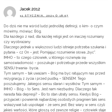
Jacek 2012
31 STYCZNIA, 2023 O 18:07
Do dziś nie ma wśród ludzi jednolitej definicji, o kim- o czym
mówimy, mówiąc: Bóg.
Dla każdego z nad, dla każdej religii jest on inaczej rozumiany
czy wyobrażany.
Dlaczego jednak u większosci ludzi istnieje potrzeba szukania i
pytania – cz On – jest. Pomijając rozumienie słowa „być”.
IMHO – to czego człowiek, u którego rozwnęła się
samoświadomość – poszukuje i potrzebuje przede wszystkim
SENSU trwania- bycia.
Tym samym – tak uważam – Bóg ma być ratującym nas przed
rezygnacją z życia i przed pustką – SENSEM. Tego
poszukujemy. Jakiegoś sensu starań i wysiłków. Tym samym –
IMHO – Bóg – to Sens. Jest nam niezbędny. Dlaczego tak
narasta fala depresji? – Bo to stan utraty sensu. Kiedyś Bóg –
przyjaciel i powiernik najbardziej osobistych pragnień taki sens
wskazywał lub uspokajał – że sens jest. Bez wiary w sens czyli
jakieś wartości, które głoszą od zawsze religie – człowiek staje