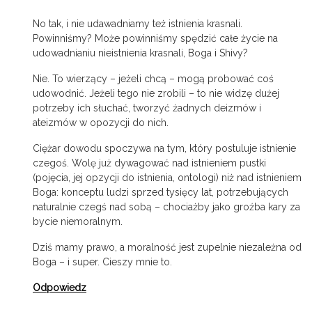
No tak, i nie udawadniamy też istnienia krasnali.
Powinniśmy? Może powinniśmy spędzić całe życie na
udowadnianiu nieistnienia krasnali, Boga i Shivy?
Nie. To wierzący – jeżeli chcą – mogą probować coś
udowodnić. Jeżeli tego nie zrobili – to nie widzę dużej
potrzeby ich słuchać, tworzyć żadnych deizmów i
ateizmów w opozycji do nich.
Ciężar dowodu spoczywa na tym, który postuluje istnienie
czegoś. Wolę już dywagować nad istnieniem pustki
(pojęcia, jej opzycji do istnienia, ontologi) niż nad istnieniem
Boga: konceptu ludzi sprzed tysięcy lat, potrzebujących
naturalnie czegś nad sobą – chociażby jako groźba kary za
bycie niemoralnym.
Dziś mamy prawo, a moralność jest zupelnie niezależna od
Boga – i super. Cieszy mnie to.
Odpowiedz