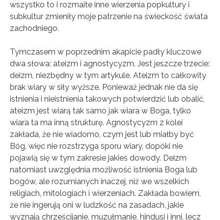
wszystko to i rozmaite inne wierzenia popkultury i
subkultur zmieniły moje patrzenie na świeckość świata
zachodniego.
Tymczasem w poprzednim akapicie padły kluczowe
dwa słowa: ateizm i agnostycyzm. Jest jeszcze trzecie:
deizm, niezbędny w tym artykule. Ateizm to całkowity
brak wiary w siły wyższe. Ponieważ jednak nie da się
istnienia i nieistnienia takowych potwierdzić lub obalić,
ateizm jest wiarą tak samo jak wiara w Boga, tylko
wiara ta ma inną strukturę. Agnostycyzm z kolei
zakłada, że nie wiadomo, czym jest lub miałby być
Bóg, więc nie rozstrzyga sporu wiary, dopóki nie
pojawią się w tym zakresie jakieś dowody. Deizm
natomiast uwzględnia możliwość istnienia Boga lub
bogów, ale rozumianych inaczej, niż we wszelkich
religiach, mitologiach i wierzeniach. Zakłada bowiem,
że nie ingerują oni w ludzkość na zasadach, jakie
wyznają chrześcijanie, muzułmanie, hindusi i inni, lecz