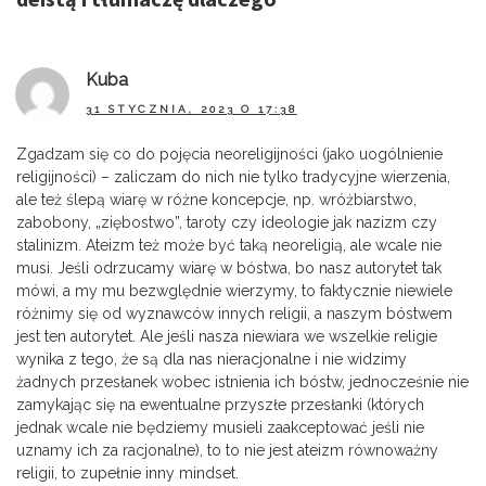
Kuba
31 STYCZNIA, 2023 O 17:38
Zgadzam się co do pojęcia neoreligijności (jako uogólnienie
religijności) – zaliczam do nich nie tylko tradycyjne wierzenia,
ale też ślepą wiarę w różne koncepcje, np. wróżbiarstwo,
zabobony, „ziębostwo”, taroty czy ideologie jak nazizm czy
stalinizm. Ateizm też może być taką neoreligią, ale wcale nie
musi. Jeśli odrzucamy wiarę w bóstwa, bo nasz autorytet tak
mówi, a my mu bezwględnie wierzymy, to faktycznie niewiele
różnimy się od wyznawców innych religii, a naszym bóstwem
jest ten autorytet. Ale jeśli nasza niewiara we wszelkie religie
wynika z tego, że są dla nas nieracjonalne i nie widzimy
żadnych przesłanek wobec istnienia ich bóstw, jednocześnie nie
zamykając się na ewentualne przyszłe przesłanki (których
jednak wcale nie będziemy musieli zaakceptować jeśli nie
uznamy ich za racjonalne), to to nie jest ateizm równoważny
religii, to zupełnie inny mindset.