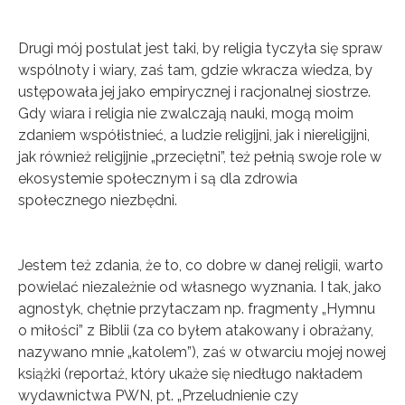
Drugi mój postulat jest taki, by religia tyczyła się spraw
wspólnoty i wiary, zaś tam, gdzie wkracza wiedza, by
ustępowała jej jako empirycznej i racjonalnej siostrze.
Gdy wiara i religia nie zwalczają nauki, mogą moim
zdaniem współistnieć, a ludzie religijni, jak i niereligijni,
jak również religijnie „przeciętni”, też pełnią swoje role w
ekosystemie społecznym i są dla zdrowia
społecznego niezbędni.
Jestem też zdania, że to, co dobre w danej religii, warto
powielać niezależnie od własnego wyznania. I tak, jako
agnostyk, chętnie przytaczam np. fragmenty „Hymnu
o miłości” z Biblii (za co byłem atakowany i obrażany,
nazywano mnie „katolem”), zaś w otwarciu mojej nowej
książki (reportaż, który ukaże się niedługo nakładem
wydawnictwa PWN, pt. „Przeludnienie czy