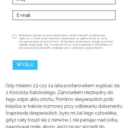
Wyrażam zgodę na przetwarzanie moich danych osobowych
(adresu e-mail oraz imienia) zawartych w zgłoszeniu w celu
otrzymywania newslettera. W każdym momencie mogę wycofać
zgodę wypisując się z newslettera. Szczegółowe informacje o
przetwarzaniu danych znajdują się w polityce prywatności.
Gdy miałem 23 czy 24 lata postanowiłem wypisać się
z Kościoła Katolickiego. Zamówiłem niezbędny do
tego odpis aktu chrztu. Pomimo desperackich prób
księdza w trakcie rozmowy przy odbieraniu dokumentu
(naprawdę desperackich, było mi żal tego człowieka,
gdyż cały trząsł się z nerwów, i, nie panując nad sobą,
nawoływał mnie, abym „jeszcze raz wszedł do