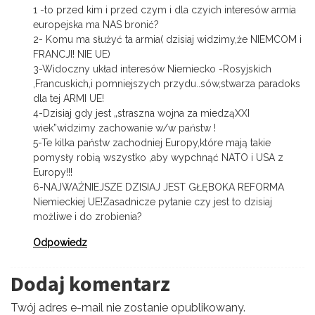
1 -to przed kim i przed czym i dla czyich interesów armia
europejska ma NAS bronić?
2- Komu ma służyć ta armia( dzisiaj widzimy,że NIEMCOM i
FRANCJI! NIE UE)
3-Widoczny układ interesów Niemiecko -Rosyjskich
,Francuskich,i pomniejszych przydu..sów,stwarza paradoks
dla tej ARMI UE!
4-Dzisiaj gdy jest „straszna wojna za miedząXXI
wiek”widzimy zachowanie w/w państw !
5-Te kilka państw zachodniej Europy,które mają takie
pomysły robią wszystko ,aby wypchnąć NATO i USA z
Europy!!!
6-NAJWAŻNIEJSZE DZISIAJ JEST GŁĘBOKA REFORMA
Niemieckiej UE!Zasadnicze pytanie czy jest to dzisiaj
możliwe i do zrobienia?
Odpowiedz
Dodaj komentarz
Twój adres e-mail nie zostanie opublikowany.