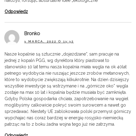
nałożyli, forsując absurdalne idee „ekologiczne”
Odpowiedz
Bronko
3 MARCA, 2022 O 13:32
Nasze kopalnie są sztucznie „dojeżdżane”, sam pracuje na
jednej z kopalń PGG, wg dyrektora który piastował to
stanowisko 10 lat temu nasza kopalnia miała węgla na ok 40lat
pełnego wydobycia nie ruszając jeszcze zrobów metanowych,
które to wydobycie zwiększają kilkukrotnie. Na dzień dzisiejszy
wszystkie inwestycje są wstrzymane i na „górnicze oko” węgla
zostaje na max 10 lat i kopalnia będzie musiała być zamknięta.
Gdyby Polska gospodarka chciała, zapotrzebowanie na węgiel
moglibyśmy calkowicie pokryć swoim surowcem a nawet go
sprzedawać. Niestety UE zablokowała polski przemysł górniczy
wypchajac nas coraz bardziej w energię rosyjsko-niemiecką
patrząc na to z boku żadna wojna tego już nie zatrzyma.
Odpowiedz