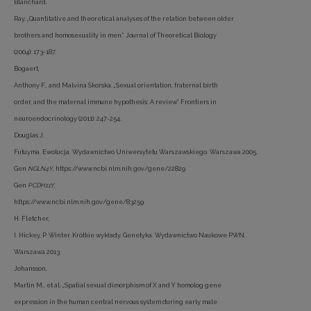
Blanchard,
Ray. „Quantitative and theoretical analyses of the relation between older
brothers and homosexuality in men.” Journal of Theoretical Biology
(2004): 173-187.
Bogaert,
Anthony F., and Malvina Skorska. „Sexual orientation, fraternal birth
order, and the maternal immune hypothesis: A review.” Frontiers in
neuroendocrinology (2011): 247-254.
Douglas J.
Futuyma. Ewolucja. Wydawnictwo Uniwersytetu Warszawskiego. Warszawa 2005.
Gen
NGLN4Y
, https://www.ncbi.nlm.nih.gov/gene/22829
Gen
PCDH11Y
,
https://www.ncbi.nlm.nih.gov/gene/83259
H. Fletcher,
I. Hickey, P. Winter. Krótkie wykłady. Genetyka. Wydawnictwo Naukowe PWN.
Warszawa 2013.
Johansson,
Martin M., et al. „Spatial sexual dimorphism of X and Y homolog gene
expression in the human central nervous system during early male