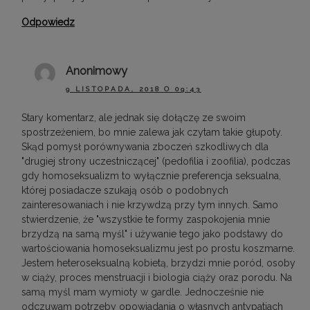
Odpowiedz
Anonimowy
9 LISTOPADA, 2018 O 09:43
Stary komentarz, ale jednak się dołączę ze swoim
spostrzeżeniem, bo mnie zalewa jak czytam takie głupoty.
Skąd pomysł porównywania zboczeń szkodliwych dla
"drugiej strony uczestniczącej" (pedofilia i zoofilia), podczas
gdy homoseksualizm to wyłącznie preferencja seksualna,
której posiadacze szukają osób o podobnych
zainteresowaniach i nie krzywdzą przy tym innych. Samo
stwierdzenie, że "wszystkie te formy zaspokojenia mnie
brzydzą na samą myśl" i używanie tego jako podstawy do
wartościowania homoseksualizmu jest po prostu koszmarne.
Jestem heteroseksualną kobietą, brzydzi mnie poród, osoby
w ciąży, proces menstruacji i biologia ciąży oraz porodu. Na
samą myśl mam wymioty w gardle. Jednocześnie nie
odczuwam potrzeby opowiadania o własnych antypatiach