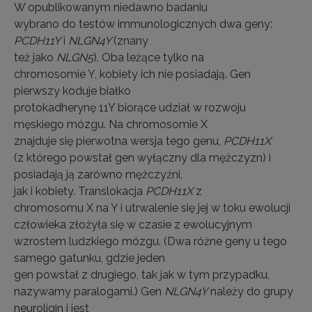
W opublikowanym niedawno badaniu
wybrano do testów immunologicznych dwa geny:
PCDH11Y
i
NLGN4Y
(znany
też jako
NLGN5
). Oba leżące tylko na
chromosomie Y, kobiety ich nie posiadają. Gen
pierwszy koduje białko
protokadherynę 11Y biorące udział w rozwoju
męskiego mózgu. Na chromosomie X
znajduje się pierwotna wersja tego genu,
PCDH11X
(z którego powstał gen wyłączny dla mężczyzn) i
posiadają ją zarówno mężczyźni,
jak i kobiety. Translokacja
PCDH11X
z
chromosomu X na Y i utrwalenie się jej w toku ewolucji
człowieka złożyła się w czasie z ewolucyjnym
wzrostem ludzkiego mózgu. (Dwa różne geny u tego
samego gatunku, gdzie jeden
gen powstał z drugiego, tak jak w tym przypadku,
nazywamy paralogami.) Gen
NLGN4Y
należy do grupy
neuroligin i jest