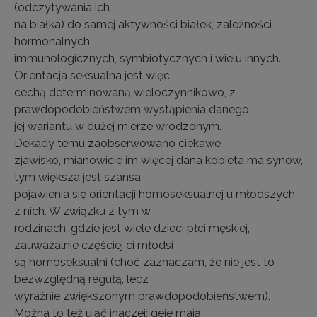
(odczytywania ich
na białka) do samej aktywności białek, zależności
hormonalnych,
immunologicznych, symbiotycznych i wielu innych.
Orientacja seksualna jest więc
cechą determinowaną wieloczynnikowo, z
prawdopodobieństwem wystąpienia danego
jej wariantu w dużej mierze wrodzonym.
Dekady temu zaobserwowano ciekawe
zjawisko, mianowicie im więcej dana kobieta ma synów,
tym większa jest szansa
pojawienia się orientacji homoseksualnej u młodszych
z nich. W związku z tym w
rodzinach, gdzie jest wiele dzieci płci męskiej,
zauważalnie częściej ci młodsi
są homoseksualni (choć zaznaczam, że nie jest to
bezwzględną regułą, lecz
wyraźnie zwiększonym prawdopodobieństwem).
Można to też ująć inaczej: geje mają