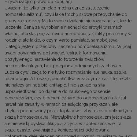
– rywalizacji o prawo do kopulacji.
Uważam, że tylko ten etap można uznać za „leczenie
homoseksualizmu”, czyli takie trochę siłowe przepychanie do
grupy rozrodczej. Ma to swoje działanie niepożądane, jak każde
leczenie. Ceną za wyrobienie niechęci do erotyki w ramach
własnej płci stają się zarówno homofobia, jak i akty przemocy w
rodzinie, ale także, o czym warto pamiętać, samobójstwa.
Dlatego jestem przeciwny „leczeniu homoseksualizmu”. Więcej
uwagi powinniśmy poświęcać, jeśli już, formowaniu
pozytywnego nastawienia do tworzenia związków
heteroseksualnych, bez potępiania odmiennych zachowań.
Ludzka cywilizacja to nie tylko rozmnażanie, ale nauka, sztuka,
technologia. A troszkę „pedała” tkwi w każdym z nas, i tej resztki
nie należy ani hołubić, ani tępić. I nie szukać na siłę
usprawiedliwień, bo dążenie do naukowego w sensie
genetycznym, czy biochemicznym do odpowiedzi na zarzut
nawet nie zawarty w ramach dziesięciorga przykazań, ale
chętnie podnoszony przez kapłanów – zbyt często dotkniętych
skazą homoseksualną. Niewątpliwie homoseksualizm jest skazą,
ale nie wadą dyskwalifikującą z życia w społeczeństwie. Ta
skaza często, zwalniając z konieczności odchowania
potomstwa, daje nieoceniony wkład w rozwój cywilizacyjny jako