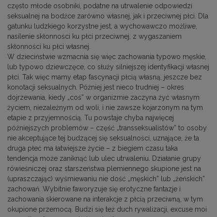
często młode osobniki, podatne na utrwalenie odpowiedzi
seksualnej na bodźce zarówno własnej, jak i przeciwnej płci. Dla
gatunku ludzkiego korzystne jest, a wychowawczo możliwe,
nasilenie skłonności ku płci przeciwnej, z wygaszaniem
skłonności ku płci własnej.
W dzieciństwie wzmacnia się więc zachowania typowo męskie,
lub typowo dziewczęce, co służy silniejszej identyfikacji własnej
płci. Tak więc mamy etap fascynacji płcią własną, jeszcze bez
konotacji seksualnych. Później jest nieco trudniej – okres
dojrzewania, kiedy „coś” w organizmie zaczyna żyć własnym
życiem, niezależnym od woli, i nie zawsze kojarzonym na tym
etapie z przyjemnością. Tu powstaje chyba najwięcej
późniejszych problemów – część „transseksualistów” to osoby
nie akceptujące tej budzącej się seksualności, uznające, że ta
druga płeć ma łatwiejsze życie – z biegiem czasu taka
tendencja może zaniknąć lub ulec utrwaleniu. Działanie grupy
rówieśniczej oraz starszeństwa plemiennego skupione jest na
(upraszczając) wyśmiewaniu nie dość „męskich” lub „żeńskich”
zachowań. Wybitnie faworyzuje się erotyczne fantazje i
zachowania skierowane na interakcje z płcią przeciwną, w tym
okupione przemocą. Budzi się też duch rywalizacji, excuse moi