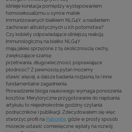
istnieje korelacja pomiędzy występowaniem
homoseksualizmu u synów matek
immunizowanych białkiem NLG4Y, a nasileniem
zachowań altruistycznych u ich potomstwa?
Czy kobiety odpowiadające silniejszą reakcją
immunologiczną na białko NLG4Y
mają jakieś sprzężone z tą okolicznością cechy,
zwiększające szansę
przetrwania, długowieczności, poprawiające
płodność? Z pewnością pytań możemy
stawić więcej, a dalsze badania rozjaśnią te i inne
fundamentalne zagadnienia.
Prowadzenie bloga naukowego wymaga ponoszenia
kosztów. Merytoryczne przygotowanie do napisania
artykułu to niejednokrotnie godziny czytania
podręczników i publikacji. Zdecydowałem się więc
stworzyć profil na
Patronite
, gdzie w prosty sposób
możecie ustawić comiesięczne wpłaty na rozwój