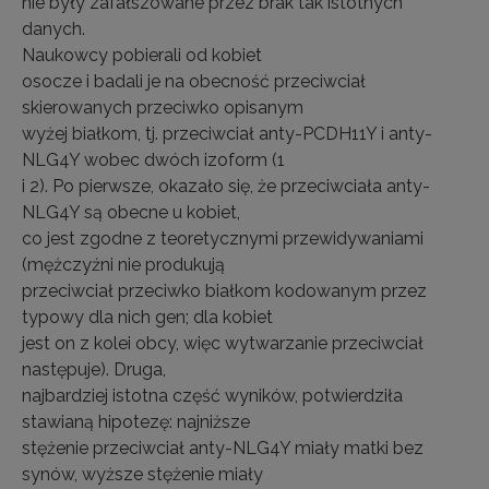
nie były zafałszowane przez brak tak istotnych
danych.
Naukowcy pobierali od kobiet
osocze i badali je na obecność przeciwciał
skierowanych przeciwko opisanym
wyżej białkom, tj. przeciwciał anty-PCDH11Y i anty-
NLG4Y wobec dwóch izoform (1
i 2). Po pierwsze, okazało się, że przeciwciała anty-
NLG4Y są obecne u kobiet,
co jest zgodne z teoretycznymi przewidywaniami
(mężczyźni nie produkują
przeciwciał przeciwko białkom kodowanym przez
typowy dla nich gen; dla kobiet
jest on z kolei obcy, więc wytwarzanie przeciwciał
następuje). Druga,
najbardziej istotna część wyników, potwierdziła
stawianą hipotezę: najniższe
stężenie przeciwciał anty-NLG4Y miały matki bez
synów, wyższe stężenie miały