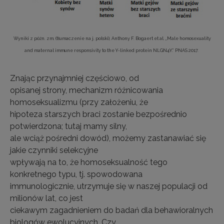
Wyniki z późn. zm. (tłumaczenie na j. polski), Anthony F. Bogaert et al. „Male homosexuality
and maternal immune responsivity to the Y-linked protein NLGN4Y.” PNAS 2017.
Znając przynajmniej częściowo, od
opisanej strony, mechanizm różnicowania
homoseksualizmu (przy założeniu, że
hipoteza starszych braci zostanie bezpośrednio
potwierdzona; tutaj mamy silny,
ale wciąż pośredni dowód), możemy zastanawiać się
jakie czynniki selekcyjne
wpływają na to, że homoseksualność tego
konkretnego typu, tj. spowodowana
immunologicznie, utrzymuje się w naszej populacji od
milionów lat, co jest
ciekawym zagadnieniem do badań dla behawioralnych
biologów ewolucyjnych. Czy