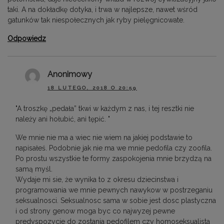
taki. A na dokładkę dotyka, i trwa w najlepsze, nawet wśród
gatunków tak niespołecznych jak ryby pielęgnicowate.
Odpowiedz
Anonimowy
18 LUTEGO, 2018 O 20:59
"A troszkę „pedała” tkwi w każdym z nas, i tej resztki nie
należy ani hołubić, ani tępić. "
We mnie nie ma a wiec nie wiem na jakiej podstawie to
napisałeś. Podobnie jak nie ma we mnie pedofila czy zoofila.
Po prostu wszystkie te formy zaspokojenia mnie brzydzą na
samą myśl.
Wydaje mi sie, że wynika to z okresu dziecinstwa i
programowania we mnie pewnych nawykow w postrzeganiu
seksualnosci. Seksualnosc sama w sobie jest dosc plastyczna
i od strony genow moga byc co najwyzej pewne
predyspozycje do zostania pedofilem czy homoseksualista