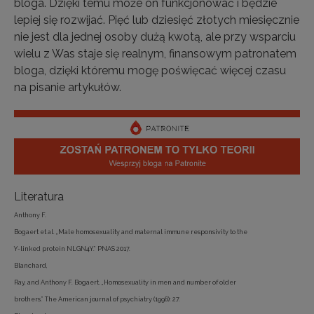
bloga. Dzięki temu może on funkcjonować i będzie
lepiej się rozwijać. Pięć lub dziesięć złotych miesięcznie
nie jest dla jednej osoby dużą kwotą, ale przy wsparciu
wielu z Was staje się realnym, finansowym patronatem
bloga, dzięki któremu mogę poświęcać więcej czasu
na pisanie artykułów.
Literatura
Anthony F.
Bogaert et al. „Male homosexuality and maternal immune responsivity to the
Y-linked protein NLGN4Y.” PNAS 2017.
Blanchard,
Ray, and Anthony F. Bogaert. „Homosexuality in men and number of older
brothers.” The American journal of psychiatry (1996): 27.