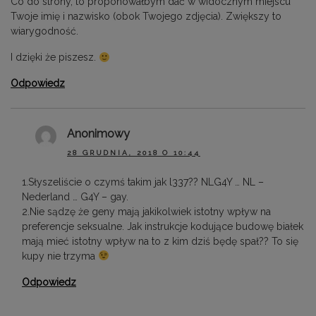
Co do strony, to proponowałbym dać w widocznym miejscu
Twoje imię i nazwisko (obok Twojego zdjęcia). Zwiększy to
wiarygodność.
I dzięki że piszesz.
Odpowiedz
Anonimowy
28 GRUDNIA, 2018 O 10:44
1.Słyszeliście o czymś takim jak l337?? NLG4Y … NL –
Nederland … G4Y – gay.
2.Nie sądzę że geny mają jakikolwiek istotny wpływ na
preferencje seksualne. Jak instrukcje kodujące budowę białek
mają mieć istotny wpływ na to z kim dziś będę spał?? To się
kupy nie trzyma
Odpowiedz