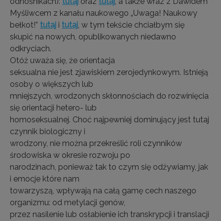
odnośnikach):
tutaj
oraz
tutaj
, a także wraz z Dawidem
Myśliwcem z kanału naukowego „Uwaga! Naukowy
bełkot!”
tutaj
i
tutaj
, w tym tekście chciałbym się
skupić na nowych, opublikowanych niedawno
odkryciach.
Otóż uważa się, że orientacja
seksualna nie jest zjawiskiem zerojedynkowym. Istnieją
osoby o większych lub
mniejszych, wrodzonych skłonnościach do rozwinięcia
się orientacji hetero- lub
homoseksualnej. Choć najpewniej dominujący jest tutaj
czynnik biologiczny i
wrodzony, nie można przekreślić roli czynników
środowiska w okresie rozwoju po
narodzinach, ponieważ tak to czym się odżywiamy, jak
i emocje które nam
towarzyszą, wpływają na całą gamę cech naszego
organizmu: od metylacji genów,
przez nasilenie lub osłabienie ich transkrypcji i translacji