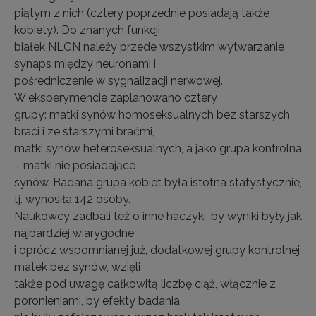
piątym z nich (cztery poprzednie posiadają także
kobiety). Do znanych funkcji
białek NLGN należy przede wszystkim wytwarzanie
synaps między neuronami i
pośredniczenie w sygnalizacji nerwowej.
W eksperymencie zaplanowano cztery
grupy: matki synów homoseksualnych bez starszych
braci i ze starszymi braćmi,
matki synów heteroseksualnych, a jako grupa kontrolna
– matki nie posiadające
synów. Badana grupa kobiet była istotna statystycznie,
tj. wynosiła 142 osoby.
Naukowcy zadbali też o inne haczyki, by wyniki były jak
najbardziej wiarygodne
i oprócz wspomnianej już, dodatkowej grupy kontrolnej
matek bez synów, wzięli
także pod uwagę całkowitą liczbę ciąż, włącznie z
poronieniami, by efekty badania