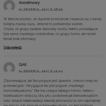
Anonimowy
15 GRUDNIA, 2017 O 08:00
W tekście piszesz, że stężenie przeciwciał zwiększa się z każdą
kolejną męską ciążą. Jedynie to potwierdza wykres…
Chyba, że grupy badane stanowiły osoby hetero posiadające
tyle samo męskiego rodzeństwa, co grupy homo, ale na ten
temat brak informacji.
Odpowiedz
GAK
15 GRUDNIA, 2017 O 12:43
Zdumiewające, jak fascynujące jest zjawisko „miłości innej niż
prokreacyjna”. Intrygujące też jest pojęcie „męskiego
homoseksualizmu”. Nie ma czegoś takiego! Homo, hetero i
biseksualizm dotyczą obu płci, podobnie jak transseksualizm
oraz zespół nieakceptacji własnej płciowości (o nim najchętniej
się milczy, lub wpisuje w transseksualizm, co jest istotnym