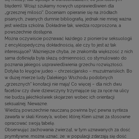
błędem). Wciąż szukamy nowych usprawiedliwień dla
„grzesznej milości”. Doceniam opieranie się na źródłach
pisanych, zwanych dumnie bibliografią, jednak nie mniej ważna
jest wiedza szkolna. Dokładnie tak, wiedza rozproszona, a
powszechnie dostępna.
Można oczywiście poznawać każdego z pionierów seksuologii
z encyklopedyczną dokładnością, ale czy to jest aż tak
interesujące? Ważniejsze chyba, że znakomita większość z nich
sama dotknięta była skazą odmienności, co stymulowało do
poznania jakiegoś usprawiedliwienia grzechu rozwiązłości.
Dotyka to kręgów judeo – chrześcijańsko – muzułmańskich. Bo
w dużej mierze ludy Dalekiego Wschodu podobnych
„grzesznych” konotacji nie mają! Co więcej – dla nich dwu
facetów czy dwie dziewczyny trzymające się za ręce na ulicy
nie budzą jakichkolwiek skojarzeń wobec ich orientacji
seksualnej. Nieważne.
Wiedzą powszechnie nauczaną powinna być pewna synteza
zawarta w skali Kinsey’a, wobec której Klein uznał za stosowne
opracować swoją tabelę.
Obserwując zachowania zwierząt, w tym uznawanych za dość
prymitywne, można uznać, że: w populacji zdarzają się dość