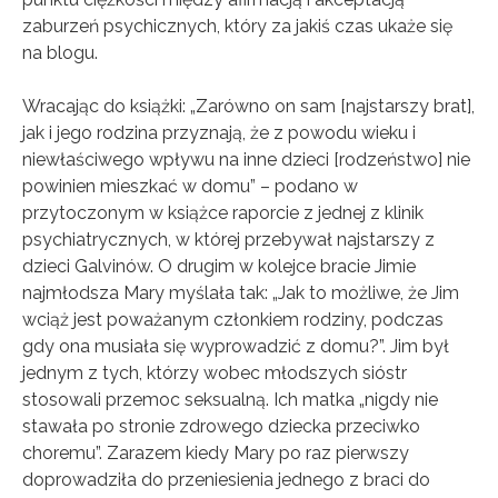
zaburzeń psychicznych, który za jakiś czas ukaże się
na blogu.
Wracając do książki: „Zarówno on sam [najstarszy brat],
jak i jego rodzina przyznają, że z powodu wieku i
niewłaściwego wpływu na inne dzieci [rodzeństwo] nie
powinien mieszkać w domu” – podano w
przytoczonym w książce raporcie z jednej z klinik
psychiatrycznych, w której przebywał najstarszy z
dzieci Galvinów. O drugim w kolejce bracie Jimie
najmłodsza Mary myślała tak: „Jak to możliwe, że Jim
wciąż jest poważanym członkiem rodziny, podczas
gdy ona musiała się wyprowadzić z domu?”. Jim był
jednym z tych, którzy wobec młodszych sióstr
stosowali przemoc seksualną. Ich matka „nigdy nie
stawała po stronie zdrowego dziecka przeciwko
choremu”. Zarazem kiedy Mary po raz pierwszy
doprowadziła do przeniesienia jednego z braci do