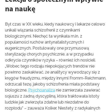
na naukę
Był czas w XX wieku, kiedy naukowcy i lekarze celowo
unikali wiązania schizofrenii z czynnikami
biologicznymi. Niechęć ta wynikała m.in. z
popularności ruchów antynatalistycznych i
eugenicznych. Postulowały one przymusową
sterylizację chorych psychicznie, a w przypadku
odkrycia czynników ryzyka – również ich nosicieli.
„Wobec tego rodzaju niepokojących trendów nie
powinno zaskakiwać, że analitycy wywodzący się z
kręgów freudyzmu, między innymi Fromm-Reichmann,
odrzucali tezę, jakoby schizofrenia miała podstawy
biologiczne.
Psychoanaliza
nie zamierzała zawierać
sojuszu z żadną dyscypliną, która traktowała istoty
ludzkie jak zwierzęta zdatne lub niezdatne do
rozpłodu” – zauważa Kolker. Niestety z radykalnych