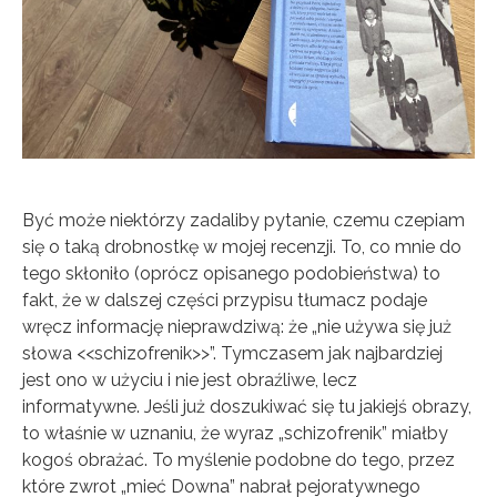
Być może niektórzy zadaliby pytanie, czemu czepiam
się o taką drobnostkę w mojej recenzji. To, co mnie do
tego skłoniło (oprócz opisanego podobieństwa) to
fakt, że w dalszej części przypisu tłumacz podaje
wręcz informację nieprawdziwą: że „nie używa się już
słowa <<schizofrenik>>”. Tymczasem jak najbardziej
jest ono w użyciu i nie jest obraźliwe, lecz
informatywne. Jeśli już doszukiwać się tu jakiejś obrazy,
to właśnie w uznaniu, że wyraz „schizofrenik” miałby
kogoś obrażać. To myślenie podobne do tego, przez
które zwrot „mieć Downa” nabrał pejoratywnego