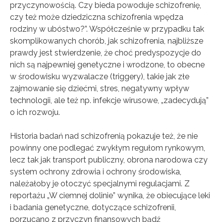
przyczynowością. Czy bieda powoduje schizofrenię,
czy też może dziedziczna schizofrenia wpędza
rodziny w ubóstwo?”. Współcześnie w przypadku tak
skomplikowanych chorób, jak schizofrenia, najbliższe
prawdy jest stwierdzenie, że choć predyspozycje do
nich są najpewniej genetyczne i wrodzone, to obecne
w środowisku wyzwalacze (triggery), takie jak złe
zajmowanie się dziećmi, stres, negatywny wpływ
technologii, ale też np. infekcje wirusowe, „zadecydują”
o ich rozwoju.
Historia badań nad schizofrenią pokazuje też, że nie
powinny one podlegać zwykłym regułom rynkowym,
lecz tak jak transport publiczny, obrona narodowa czy
system ochrony zdrowia i ochrony środowiska,
należałoby je otoczyć specjalnymi regulacjami. Z
reportażu „W ciemnej dolinie” wynika, że obiecujące leki
i badania genetyczne, dotyczące schizofrenii,
porzucano z przyczyn finansowych bądź