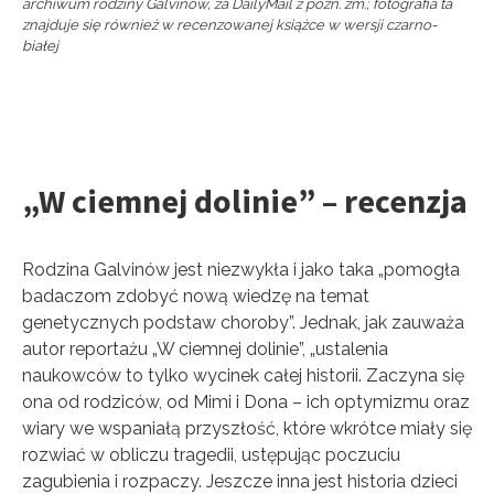
archiwum rodziny Galvinów, za DailyMail z późn. zm.; fotografia ta
znajduje się również w recenzowanej książce w wersji czarno-
białej
„W ciemnej dolinie” – recenzja
Rodzina Galvinów jest niezwykła i jako taka „pomogła
badaczom zdobyć nową wiedzę na temat
genetycznych podstaw choroby”. Jednak, jak zauważa
autor reportażu „W ciemnej dolinie”, „ustalenia
naukowców to tylko wycinek całej historii. Zaczyna się
ona od rodziców, od Mimi i Dona – ich optymizmu oraz
wiary we wspaniałą przyszłość, które wkrótce miały się
rozwiać w obliczu tragedii, ustępując poczuciu
zagubienia i rozpaczy. Jeszcze inna jest historia dzieci