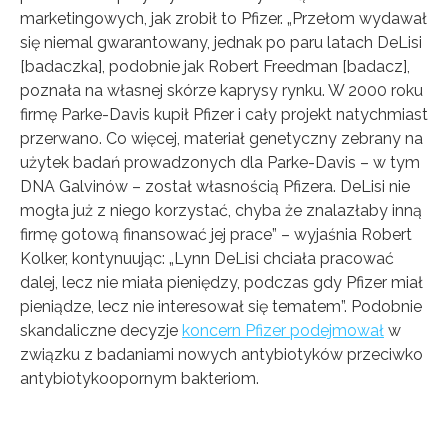
marketingowych, jak zrobił to Pfizer. „Przełom wydawał
się niemal gwarantowany, jednak po paru latach DeLisi
[badaczka], podobnie jak Robert Freedman [badacz],
poznała na własnej skórze kaprysy rynku. W 2000 roku
firmę Parke-Davis kupił Pfizer i cały projekt natychmiast
przerwano. Co więcej, materiał genetyczny zebrany na
użytek badań prowadzonych dla Parke-Davis – w tym
DNA Galvinów – został własnością Pfizera. DeLisi nie
mogła już z niego korzystać, chyba że znalazłaby inną
firmę gotową finansować jej prace” – wyjaśnia Robert
Kolker, kontynuując: „Lynn DeLisi chciała pracować
dalej, lecz nie miała pieniędzy, podczas gdy Pfizer miał
pieniądze, lecz nie interesował się tematem”. Podobnie
skandaliczne decyzje
koncern Pfizer podejmował
w
związku z badaniami nowych antybiotyków przeciwko
antybiotykoopornym bakteriom.