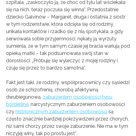
szpitala, „zaskoczyło ją, że choć od tylu lat wściekała
się na nich, teraz poczuła się winna”. Przedostatnie
dziecko Galvinów – Margaret, druga i ostatnia z sióstr
w tym rodzeństwie, która odcięła się od rodziny,
unikała kontaktów i rzadko się z nią spotykała, a gdy
serwowała sobie przyjemności, nękały ją wyrzuty
sumienia, że w tym samym czasie jej bracia wariują pod
opieką matki – tak podsumowała swój stan w
dorosłości: „Próbuję się wyleczyć z mojej rodziny i
czuję się przez to bardzo samotna”.
Fakt jest taki, że rodziny, współpracownicy czy sąsiedzi
osób ze schizofrenią, chorobą afektywną
dwubiegunową,
zaburzeniem osobowości typu
borderline
, narcystycznym zaburzeniem osobowości
czy
histrionicznym zaburzeniem osobowości
są
często znacznie bardziej pokrzywdzeni przez chorych,
niż sami chorzy przez swoje zaburzenie. Nie ma w tym
niczyjej winy, tak po prostu jest*.