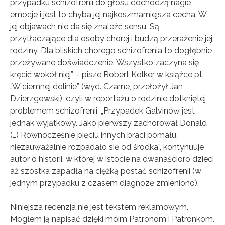
przypadku schizofrenii do głosu dochodzą nagie
emocje i jest to chyba jej najkoszmarniejsza cecha. W
jej objawach nie da się znaleźć sensu. Są
przytłaczające dla osoby chorej i budzą przerażenie jej
rodziny. Dla bliskich chorego schizofrenia to dogłębnie
przeżywane doświadczenie. Wszystko zaczyna się
kręcić wokół niej” – pisze Robert Kolker w książce pt.
„W ciemnej dolinie” (wyd. Czarne, przełożył Jan
Dzierzgowski), czyli w reportażu o rodzinie dotkniętej
problemem schizofrenii. „Przypadek Galvinów jest
jednak wyjątkowy. Jako pierwszy zachorował Donald
(…) Równocześnie pięciu innych braci pomału,
niezauważalnie rozpadało się od środka”, kontynuuje
autor o historii, w której w istocie na dwanaścioro dzieci
aż szóstka zapadła na ciężką postać schizofrenii (w
jednym przypadku z czasem diagnozę zmieniono).
Niniejsza recenzja nie jest tekstem reklamowym.
Mogłem ją napisać dzięki moim Patronom i Patronkom.