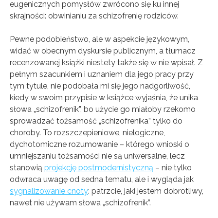
eugenicznych pomysłów zwrócono się ku innej
skrajności: obwinianiu za schizofrenię rodziców.
Pewne podobieństwo, ale w aspekcie językowym,
widać w obecnym dyskursie publicznym, a tłumacz
recenzowanej książki niestety także się w nie wpisał. Z
pełnym szacunkiem i uznaniem dla jego pracy przy
tym tytule, nie podobała mi się jego nadgorliwość,
kiedy w swoim przypisie w książce wyjaśnia, że unika
słowa „schizofrenik”, bo użycie go miałoby rzekomo
sprowadzać tożsamość „schizofrenika” tylko do
choroby. To rozszczepieniowe, nielogiczne,
dychotomiczne rozumowanie – którego wnioski o
umniejszaniu tożsamości nie są uniwersalne, lecz
stanowią
projekcję postmodernistyczną
– nie tylko
odwraca uwagę od sedna tematu, ale i wygląda jak
sygnalizowanie cnoty
: patrzcie, jaki jestem dobrotliwy,
nawet nie używam słowa „schizofrenik”.