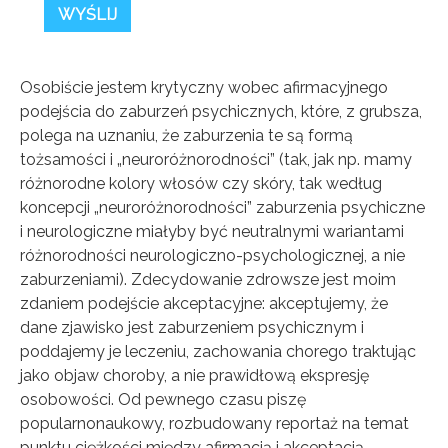
x
Bądź na biężaco!
Zapisz się na newsletter, aby
Osobiście jestem krytyczny wobec afirmacyjnego
podejścia do zaburzeń psychicznych, które, z grubsza,
otrzymywać informacje o
polega na uznaniu, że zaburzenia te są formą
nowych treściach na stronie
tożsamości i „neuroróżnorodności” (tak, jak np. mamy
totylkoteoria.pl
różnorodne kolory włosów czy skóry, tak według
koncepcji „neuroróżnorodności” zaburzenia psychiczne
i neurologiczne miałyby być neutralnymi wariantami
różnorodności neurologiczno-psychologicznej, a nie
zaburzeniami). Zdecydowanie zdrowsze jest moim
zdaniem podejście akceptacyjne: akceptujemy, że
dane zjawisko jest zaburzeniem psychicznym i
poddajemy je leczeniu, zachowania chorego traktując
Wyrażam zgodę na przetwarzanie moich danych osobowych (adresu e-
jako objaw choroby, a nie prawidłową ekspresję
mail oraz imienia) zawartych w zgłoszeniu w celu otrzymywania
newslettera. W każdym momencie mogę wycofać zgodę wypisując się z
osobowości. Od pewnego czasu piszę
newslettera. Szczegółowe informacje o przetwarzaniu danych znajdują
się w polityce prywatności.
popularnonaukowy, rozbudowany reportaż na temat
punktu ciężkości między afirmacją i akceptacją