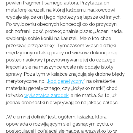
pewien fragment samego autora. Przytacza on
metaforę karuzeli, na której każdemu naukowcowi
wydaje się, że on i jego hipotezy są lepsze od innych.
Po wyliczeniu obecnych koncepcji co do przyczyn
schizofrenii, dość protekcjonalnie pisze: „Uczeni nadal
wybierają sobie koniki na karuzeli. Mało kto chce
przerwać przejażdżkę”. Tymczasem właśnie dzięki
między innymi takiej pracy od wieków dokonuje się
postęp naukowy i przyrównywanie jej do czczego
kręcenia się na maszynce wcale nie oddaje istoty
sprawy. Poza tym w książce znajdują się drobne błędy
merytoryczne, np. „
kod genetyczny
” na określenie
materiału genetycznego, czy „łożysko matki”, choć
łożysko
wykształca zarodek
, a nie matka. Są to już
jednak drobnostki nie wpływające na jakość całości.
„W ciemnej dolinie” jest, ogółem, książką, która
opowiada o rozwijającym się i gasnącym życiu, o
postępującej i cofającej się nauce, a wszystko to w