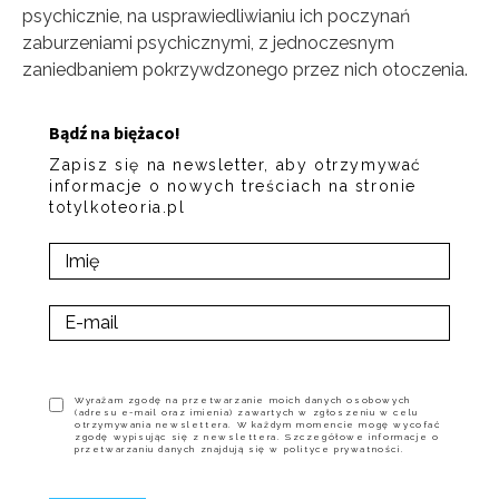
psychicznie, na usprawiedliwianiu ich poczynań
zaburzeniami psychicznymi, z jednoczesnym
zaniedbaniem pokrzywdzonego przez nich otoczenia.
Bądź na biężaco!
Zapisz się na newsletter, aby otrzymywać
informacje o nowych treściach na stronie
totylkoteoria.pl
Wyrażam zgodę na przetwarzanie moich danych osobowych
(adresu e-mail oraz imienia) zawartych w zgłoszeniu w celu
otrzymywania newslettera. W każdym momencie mogę wycofać
zgodę wypisując się z newslettera. Szczegółowe informacje o
przetwarzaniu danych znajdują się w polityce prywatności.