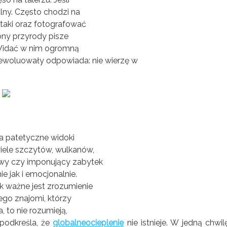
alny. Często chodzi na
taki oraz fotografować
ony przyrody pisze
. Widać w nim ogromną
yewoluowały odpowiada: nie wierzę w
a patetyczne widoki
wiele szczytów, wulkanów,
owy czy imponujący zabytek
e jak i emocjonalnie.
k ważne jest zrozumienie
ego znajomi, którzy
 to nie rozumieją,
podkreśla, że
globalneocieplenie
nie istnieje. W jedną chwil