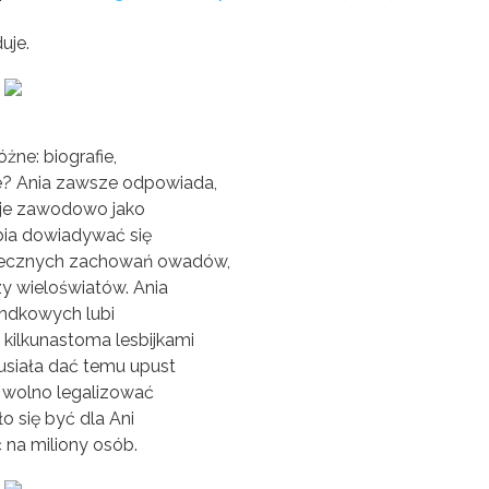
uje.
óżne: biografie,
ne? Ania zawsze odpowiada,
cuje zawodowo jako
bia dowiadywać się
połecznych zachowań owadów,
zy wieloświatów. Ania
andkowych lubi
kilkunastoma lesbijkami
usiała dać temu upust
ie wolno legalizować
 się być dla Ani
 na miliony osób.