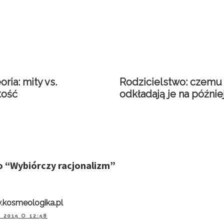
oria: mity vs.
Rodzicielstwo: czemu
tość
odkładają je na późnie
o “
Wybiórczy racjonalizm
”
.kosmeologika.pl
 2015 O 12:58