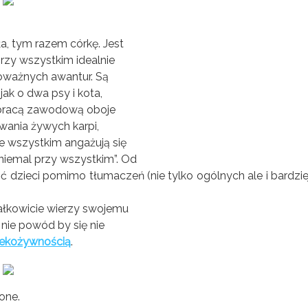
ła, tym razem córkę. Jest
rzy wszystkim idealnie
 poważnych awantur. Są
jak o dwa psy i kota,
a pracą zawodową oboje
awania żywych karpi,
e wszystkim angażują się
niemal przy wszystkim”. Od
ić dzieci pomimo tłumaczeń (nie tylko ogólnych ale i bardzie
ałkowicie wierzy swojemu
 nie powód by się nie
ekożywnością
.
one.