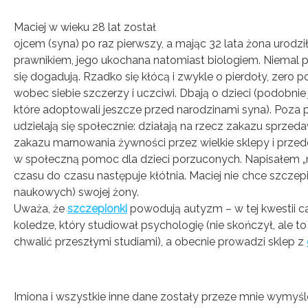
Maciej w wieku 28 lat został
ojcem (syna) po raz pierwszy, a mając 32 lata żona urodzi
prawnikiem, jego ukochana natomiast biologiem. Niemal p
się dogadują. Rzadko się kłócą i zwykle o pierdoły, zero
wobec siebie szczerzy i uczciwi. Dbają o dzieci (podobnie 
które adoptowali jeszcze przed narodzinami syna). Poz
udzielają się społecznie: działają na rzecz zakazu sprzed
zakazu marnowania żywności przez wielkie sklepy i przed
w społeczną pomoc dla dzieci porzuconych. Napisałem „
czasu do czasu następuje kłótnia. Maciej nie chce szczep
naukowych) swojej żony.
Uważa, że
szczepionki
powodują autyzm – w tej kwestii c
koledze, który studiował psychologię (nie skończył, ale to
chwalić przeszłymi studiami), a obecnie prowadzi sklep z
Imiona i wszystkie inne dane
zostały przeze mnie wymyśl