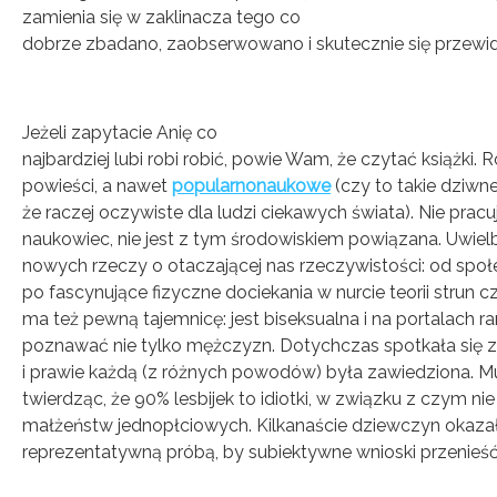
zamienia się w zaklinacza tego co
dobrze zbadano, zaobserwowano i skutecznie się przewid
Jeżeli zapytacie Anię co
najbardziej lubi robi robić, powie Wam, że czytać książki. R
powieści, a nawet
popularnonaukowe
(czy to takie dziw
że raczej oczywiste dla ludzi ciekawych świata). Nie pra
naukowiec, nie jest z tym środowiskiem powiązana. Uwiel
nowych rzeczy o otaczającej nas rzeczywistości: od s
po fascynujące fizyczne dociekania w nurcie teorii strun c
ma też pewną tajemnicę: jest biseksualna i na portalach r
poznawać nie tylko mężczyzn. Dotychczas spotkała się z 
i prawie każdą (z różnych powodów) była zawiedziona. M
twierdząc, że 90% lesbijek to idiotki, w związku z czym n
małżeństw jednopłciowych. Kilkanaście dziewczyn okazało
reprezentatywną próbą, by subiektywne wnioski przenieść