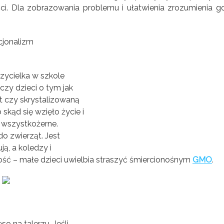
i. Dla zobrazowania problemu i ułatwienia zrozumienia g
czycielka w szkole
czy dzieci o tym jak
t czy skrystalizowaną
skąd się wzięło życie i
i wszystkożerne.
do zwierząt. Jest
ą, a koledzy i
ość – małe dzieci uwielbia straszyć śmiercionośnym
GMO
.
o na talerzu. Jeśli