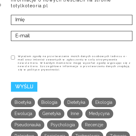
informacje o nowych treściach na stronie
o
totylkoteoria.pl
Wyrażam zgodę na przetwarzanie moich danych osobowych (adresu e-
mail oraz imienia) zawartych w zgłoszeniu w celu otrzymywania
newslettera. W każdym momencie mogę wycofać zgodę wypisując się z
newslettera. Szczegółowe informacje o przetwarzaniu danych znajdują
się w polityce prywatności.
Bioetyka
Biologia
Dietetyka
Ekologia
Ewolucja
Genetyka
Inne
Medycyna
Pseudonauka
Psychologia
Recenzje