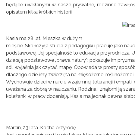
będące uwikłanymi w nasze prywatne, rodzinne zawiłośc
opisałem kilka krótkich historii.
Kasia ma 28 lat. Mieszka w dużym
mieście. Skończyła studia z pedagogiki i pracuje jako nau
podstawowej. Jej specjalność to edukacja przyrodnicza. U
działają podstawowe „prawa natury”: pokazuje im pryzma
sól, wyjaśnia jak czytać mapę. Opowiada w prosty sposób 
dlaczego dzielimy zwierzęta na mięsożerne, roślinożerne 
Wychowuje dzieci w nurcie wzajemnej tolerancji i empatii 
uważana za dobrą w nauczaniu. Rodzina i znajomi ją szanuj
koleżanki w pracy doceniają. Kasia ma jednak pewną słab
Marcin, 23 lata. Kocha przyrodę.
Jest wegetarianinem i to nie takim, który wytyka innym mięs