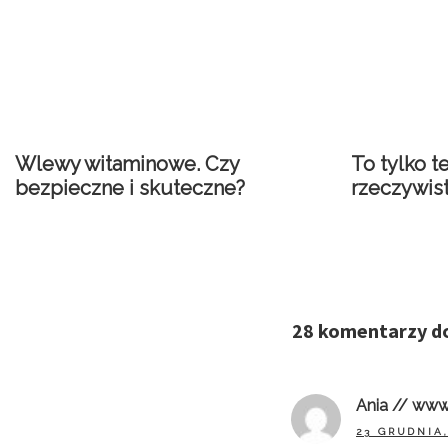
Wlewy witaminowe. Czy
To tylko te
bezpieczne i skuteczne?
rzeczywis
28 komentarzy d
Ania // www
23 GRUDNIA,