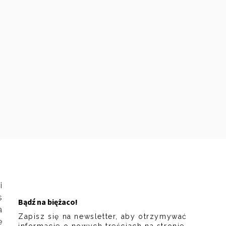
i
s
Bądź na biężaco!
a
Zapisz się na newsletter, aby otrzymywać
e