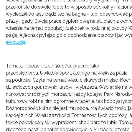
przekonuje do swojej diety to w sposób spokojny i racjon
wycieczki do lasu bądź też na bagna – lubi obserwować p
płazy i gady. Swoją pracę dyplomową na studiach z ochr
właśnie na temat populacji rzekotek w rodzinnej okolicy
pasję. A jednak pytając go o pochodzenie płazów i jak w
ewolucję
.
Tomasz, będąc przed 30-stką, pracuje jako
przedsiębiorca. Uwielbia sport, ale jego największą pasją
są podróże. Czyta na temat wielu ciekawych miejsc. Koch
dziewiczych gór, równin, lasów i wybrzeża. Wspiął się na 
nurkował w różnych morzach. Każdy kolejny Park Narod
kulturowy robi na nim ogromne wrażenie, tak hobbystyczni
Różnorodność kultur nie jest mu obca. Ma świadomość, ja
każdej z nich. Wielu zazdrości Tomaszowi tych podróży. J
także poświęcają się wyprawom, choć bardzo lubią Tomka,
dlaczego nasz bohater opowiadając o klimacie, często 