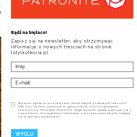
,
a
Bądź na biężaco!
Zapisz się na newsletter, aby otrzymywać
informacje o nowych treściach na stronie
totylkoteoria.pl
Wyrażam zgodę na przetwarzanie moich danych osobowych (adresu e-
mail oraz imienia) zawartych w zgłoszeniu w celu otrzymywania
newslettera. W każdym momencie mogę wycofać zgodę wypisując się z
newslettera. Szczegółowe informacje o przetwarzaniu danych znajdują
się w polityce prywatności.