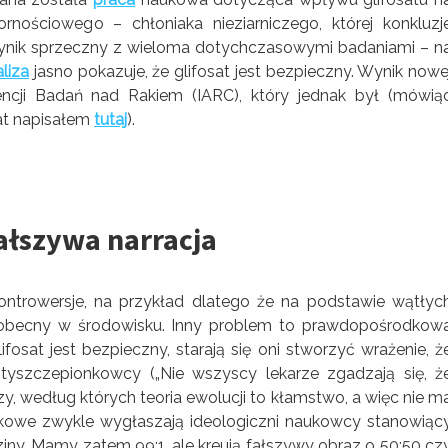
nościowego – chłoniaka nieziarniczego, której konkluzj
 wynik sprzeczny z wieloma dotychczasowymi badaniami – n
liza
jasno pokazuje, że glifosat jest bezpieczny. Wynik nowe
ncji Badań nad Rakiem (IARC), który jednak był (mówią
at napisałem
tutaj
).
ałszywa narracja
ontrowersje, na przykład dlatego że na podstawie wątłyc
obecny w środowisku. Inny problem to prawdopośrodkow
osat jest bezpieczny, starają się oni stworzyć wrażenie, ż
tyszczepionkowcy („Nie wszyscy lekarze zgadzają się, ż
dzy, według których teoria ewolucji to kłamstwo, a więc nie m
piskowe zwykle wygłaszają ideologiczni naukowcy stanowiąc
ziny. Mamy zatem 99:1, ale kreują fałszywy obraz o 50:50 cz