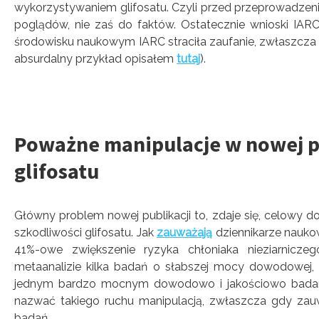
wykorzystywaniem glifosatu. Czyli przed przeprowadzeniem
poglądów, nie zaś do faktów. Ostatecznie wnioski I
środowisku naukowym IARC straciła zaufanie, zwłaszcza że 
absurdalny przykład opisałem
tutaj
).
Poważne manipulacje w nowej pr
glifosatu
Główny problem nowej publikacji to, zdaje się, celowy 
szkodliwości glifosatu. Jak
zauważają
dziennikarze naukow
41%-owe zwiększenie ryzyka chłoniaka nieziarniczeg
metaanalizie kilka badań o słabszej mocy dowodowej, k
jednym bardzo mocnym dowodowo i jakościowo badaniem
nazwać takiego ruchu manipulacją, zwłaszcza gdy z
badań.