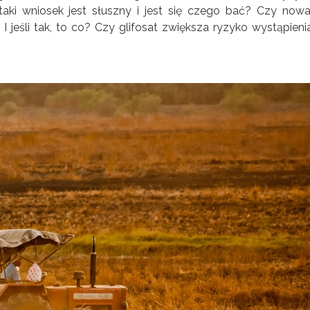
aki wniosek jest słuszny i jest się czego bać? Czy nowa
 jeśli tak, to co? Czy glifosat zwiększa ryzyko wystąpieni