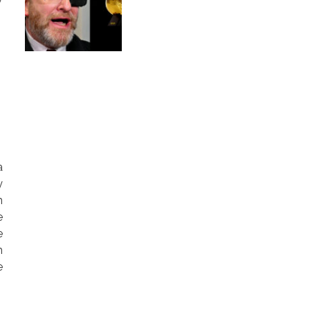
a
y
h
e
e
h
e