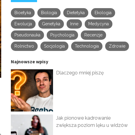
Bioetyka
Biologia
Dietetyka
Ekologia
Ewolucja
Genetyka
Inne
Medycyna
Pseudonauka
Psychologia
Recenzje
Rolnictwo
Socjologia
Technologia
Zdrowie
Najnowsze wpisy
Dlaczego mniej piszę
Jak pionowe kadrowanie
zwiększa poziom lęku u widzów
a