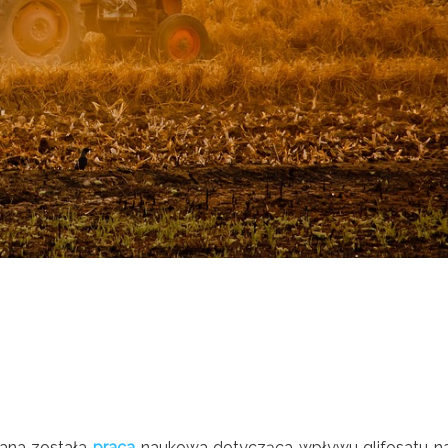
wana została
praca
naukowa dotycząca wpływu glifosatu n