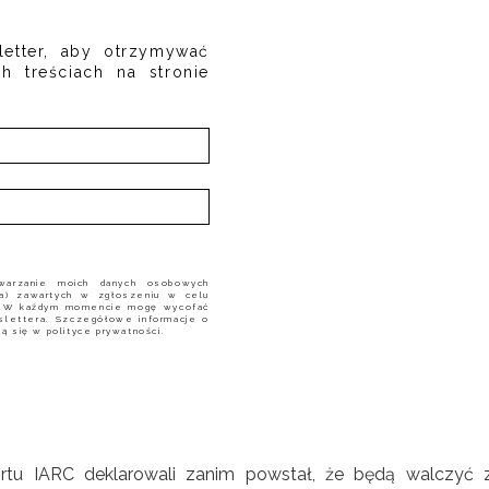
letter, aby otrzymywać
h treściach na stronie
warzanie moich danych osobowych
nia) zawartych w zgłoszeniu w celu
. W każdym momencie mogę wycofać
slettera. Szczegółowe informacje o
ją się w polityce prywatności.
rtu IARC deklarowali zanim powstał, że będą walczyć 