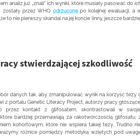
 analiz już „znali” ich wyniki, które musiały pasować do ic
ARC zostały przez WHO
odrzucone
po kolejnej ewaluacji, a 
to nie pierwszy skandal na jej koncie (inny, jeszcze bardzie
acy stwierdzającej szkodliwość
dobór danych tak, aby zmanipulować wynik na korzyść tezy 
i z portalu Genetic Literacy Project, autorzy pracy głoszące
o przez kontakt z glifosatem, skontrastowali w swoje
tóre bardziej przemawiają za rakotwórczością glifosatu, 
 kohortowym, które nie wspiera takiej tezy. Trudno ni
auważymy różnice pomiędzy metodyką wziętych pod uwag