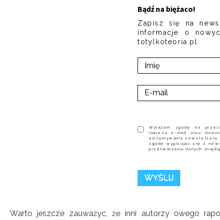
Bądź na biężaco!
Zapisz się na news
informacje o nowyc
totylkoteoria.pl
Wyrażam zgodę na przet
(adresu e-mail oraz imie
otrzymywania newslettera
zgodę wypisując się z new
przetwarzaniu danych znajdu
Warto jeszcze zauważyć, że inni autorzy owego rapo