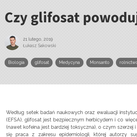
Czy glifosat powodu
Kategorie:
21 lutego, 2019
Łukasz Sakowski
Biologia
glifosat
Medycyna
Monsanto
rolnictw
Według setek badań naukowych oraz ewaluacji instytucj
(EFSA), glifosat jest bezpiecznym herbicydem i co więc
(nawet kofeina jest bardziej toksyczna), o czym szerzej 
się praca z zakresu epidemiologii, której autorzy s