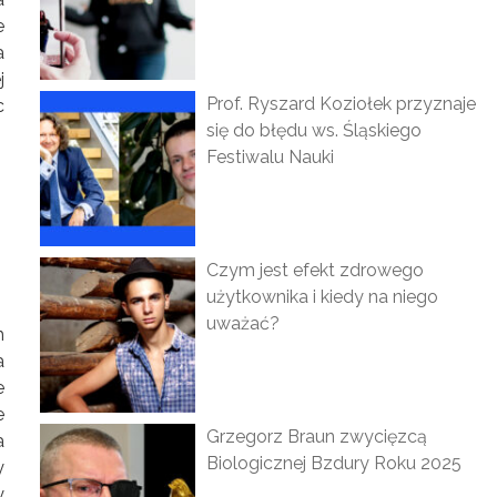
e
a
j
Prof. Ryszard Koziołek przyznaje
c
się do błędu ws. Śląskiego
Festiwalu Nauki
Czym jest efekt zdrowego
użytkownika i kiedy na niego
uważać?
h
a
e
e
Grzegorz Braun zwycięzcą
a
Biologicznej Bzdury Roku 2025
y
y