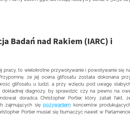
ja Badań nad Rakiem (IARC) i
wej pracy, to wielokrotne przywoływanie i powoływanie się n
zypomnę, że jej ocena glifosatu została dokonana prz
ość glifosatu u ludzi, a przy wzięciu pod uwagę słabyc
t dokładnej diagnozy, by sprawdzić czy na pewno na ow
ował doradca Christopher Portier, który zataił fakt, ż
ch zajmujących się
pozywaniem
koncernów produkującyc
hristopher Portier musiał się tłumaczyć nawet w Parlamenci