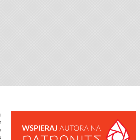
i
h
a
o