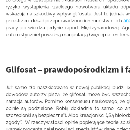
ryzyko wystąpienia rzadkiego nowotworu układu odpor
wskazują na szkodliwy wpływ glifosatu. Jest to jednak
przestrzeni dekad przeprowadzono ich mnóstwo i ich
ana
pracy potwierdza jedynie raport Międzynarodowej Age
eufemistycznie) poważną manipulacją (więcej na ten tem
Glifosat – prawdopośrodkizm i f
Już samo tło naszkicowane w nowej publikacji budzi k
dowodów autorzy piszą, że glifosat może być wszech
narracja autorów. Pomimo konsensusu naukowego, że glif
opinie są podzielone. Robią dokładnie to samo, co an
szczepionki są bezpieczne”). Albo kreacjoniści („Są biolo
zgody”). W rzeczywistości opinie popierające teorie s
ułamek procenta całej populacji specjalistów danej dzied