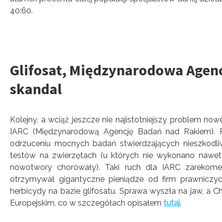
40:60.
Glifosat, Międzynarodowa Agenc
skandal
Kolejny, a wciąż jeszcze nie najistotniejszy problem no
IARC (Międzynarodową Agencję Badań nad Rakiem). Pr
odrzuceniu mocnych badań stwierdzających nieszkodliw
testów na zwierzętach (u których nie wykonano nawe
nowotwory chorowały). Taki ruch dla IARC zarekomend
otrzymywał gigantyczne pieniądze od firm prawniczy
herbicydy na bazie glifosatu. Sprawa wyszła na jaw, a C
Europejskim, co w szczegółach opisałem
tutaj
.