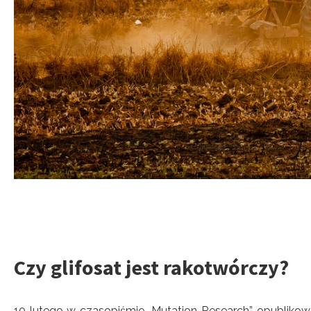
Czy glifosat jest rakotwórczy?
10 lutego w czasopiśmie „Mutation Research” opubliko