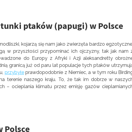
atunki ptaków (papugi) w Polsce
odliszki, kojarzą się nam jako zwierzęta bardzo egzotyczne
 w przyszłości przypominać ich ojczyzny, tak jak nam 
wadzone do Europy z Afryki i Azji aleksandretty obrożn
nią granicą już od paru lat populacje tych ptaków utrzymuj
mu,
przybyłe
prawdopodobnie z Niemiec, a w tym roku Birdin
terenie naszego kraju. To, że tak im dobrze w naszyc
 – ocieplania klimatu przez emisję gazów cieplarnianyc
w Polsce