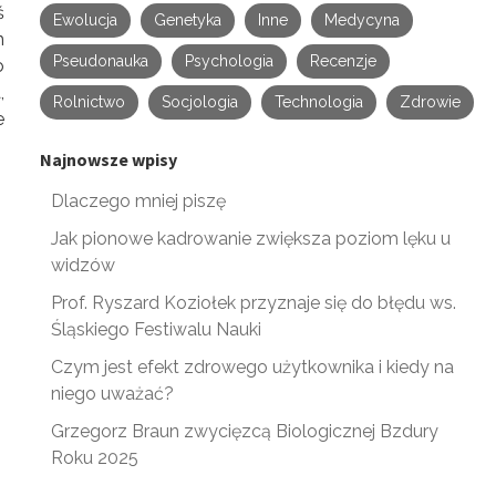
ś
Ewolucja
Genetyka
Inne
Medycyna
m
Pseudonauka
Psychologia
Recenzje
o
,
Rolnictwo
Socjologia
Technologia
Zdrowie
e
Najnowsze wpisy
Dlaczego mniej piszę
Jak pionowe kadrowanie zwiększa poziom lęku u
widzów
Prof. Ryszard Koziołek przyznaje się do błędu ws.
Śląskiego Festiwalu Nauki
Czym jest efekt zdrowego użytkownika i kiedy na
niego uważać?
Grzegorz Braun zwycięzcą Biologicznej Bzdury
Roku 2025