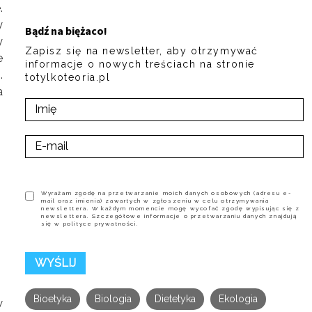
.
y
Bądź na biężaco!
y
Zapisz się na newsletter, aby otrzymywać
e
informacje o nowych treściach na stronie
.
totylkoteoria.pl
a
Wyrażam zgodę na przetwarzanie moich danych osobowych (adresu e-
mail oraz imienia) zawartych w zgłoszeniu w celu otrzymywania
newslettera. W każdym momencie mogę wycofać zgodę wypisując się z
newslettera. Szczegółowe informacje o przetwarzaniu danych znajdują
się w polityce prywatności.
Bioetyka
Biologia
Dietetyka
Ekologia
w