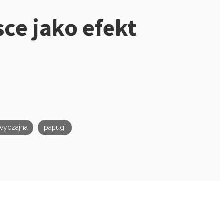
ce jako efekt
wyczajna
papugi