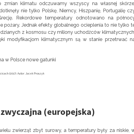
ego zmian klimatu odczuwamy wszyscy na własnej skórze
otknęły nie tylko Polskę, Niemcy, Hiszpanię, Portugalię cz
recję. Rekordowe temperatury odnotowano na północ
 pożary. Jednak efekty globalnego ocieplenia to nie tylko t
idzianych z kosmosu czy miliony uchodźców klimatycznych
ęki modyfikacjom klimatycznym są w stanie przetrwać n
cach (2017). Autor: Jacek Proszyk
 zwyczajna (europejska)
wielu zwierząt zbyt surowy, a temperatury były za niskie, 