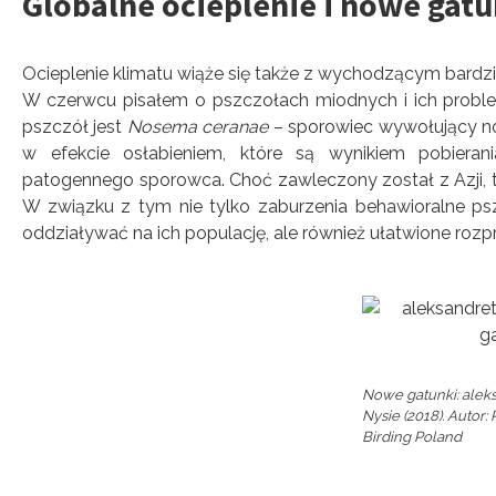
Globalne ocieplenie i nowe gat
Ocieplenie klimatu wiąże się także z wychodzącym bardz
W czerwcu pisałem o pszczołach miodnych i ich probl
pszczół jest
Nosema ceranae
– sporowiec wywołujący no
w efekcie osłabieniem, które są wynikiem pobier
patogennego sporowca. Choć zawleczony został z Azji, to
W związku z tym nie tylko zaburzenia behawioralne ps
oddziaływać na ich populację, ale również ułatwione rozpr
Nowe gatunki: alek
Nysie (2018). Autor
Birding Poland