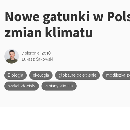
Nowe gatunki w Pols
Kategorie:
zmian klimatu
7 sierpnia, 2018
Łukasz Sakowski
Biologia
ekologia
globalne ocieplenie
modliszka z
szakal złocisty
zmiany klimatu