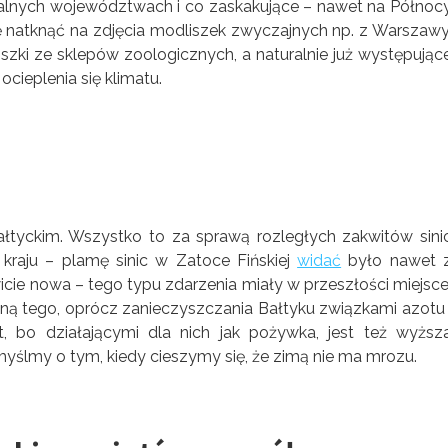
ntralnych województwach i co zaskakujące – nawet na Północ
ię natknąć na zdjęcia modliszek zwyczajnych np. z Warszawy
liszki ze sklepów zoologicznych, a naturalnie już występując
ocieplenia się klimatu.
łtyckim. Wszystko to za sprawą rozległych zakwitów sini
o kraju – plamę sinic w Zatoce Fińskiej
widać
było nawet 
icie nowa – tego typu zdarzenia miały w przeszłości miejsce
yną tego, oprócz zanieczyszczania Bałtyku związkami azotu 
, bo działającymi dla nich jak pożywka, jest też wyższ
yślmy o tym, kiedy cieszymy się, że zimą nie ma mrozu.