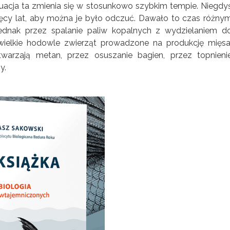
ytuacja ta zmienia się w stosunkowo szybkim tempie. Niegdy
ięcy lat, aby można je było odczuć. Dawało to czas różny
ednak przez spalanie paliw kopalnych z wydzielaniem d
ielkie hodowle zwierząt prowadzone na produkcję mięsa
rzają metan, przez osuszanie bagien, przez topnieni
y.