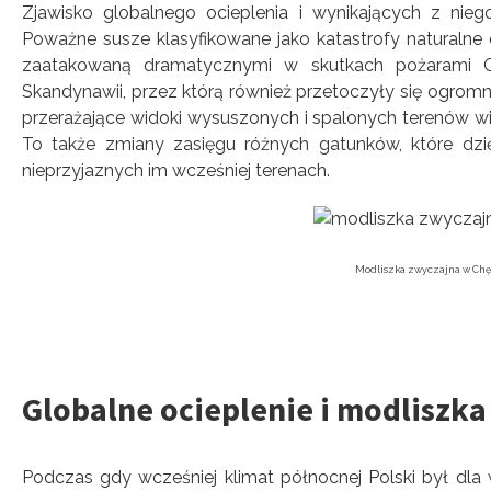
Zjawisko globalnego ocieplenia i wynikających z ni
Poważne susze klasyfikowane jako katastrofy naturalne d
zaatakowaną dramatycznymi w skutkach pożarami G
Skandynawii, przez którą również przetoczyły się ogromne
przerażające widoki wysuszonych i spalonych terenów w
To także zmiany zasięgu różnych gatunków, które dzi
nieprzyjaznych im wcześniej terenach.
Modliszka zwyczajna w Chęci
Globalne ocieplenie i modliszka
Podczas gdy wcześniej klimat północnej Polski był dla 