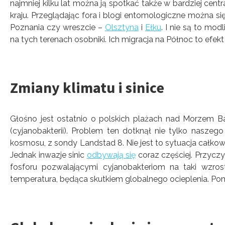
najmniej kilku lat można ją spotkać także w bardziej ce
kraju. Przeglądając fora i blogi entomologiczne można s
Poznania czy wreszcie –
Olsztyna
i
Ełku
. I nie są to mod
na tych terenach osobniki. Ich migracja na Północ to efekt 
Zmiany klimatu i sinice
Głośno jest ostatnio o polskich plażach nad Morzem Ba
(cyjanobakterii). Problem ten dotknął nie tylko naszeg
kosmosu, z sondy Landstad 8. Nie jest to sytuacja całkow
Jednak inwazje sinic
odbywają się
coraz częściej. Przycz
fosforu pozwalającymi cyjanobakteriom na taki wzrost
temperatura, będąca skutkiem globalnego ocieplenia. Pom