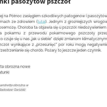
unki pasożytów pszczół
iej na Północ zasięgiem szkodliwych patogenów i pasożytów
emach ze zdrowiem (
tutaj
). Jednym z groźniejszych wrogó
semozę. Choroba ta objawia się u pszczół niedożywieniem 
ania pokarmu z przewodu pokarmowego pszczoły prze
 czuje się u nas „jak u siebie” dzięki zmianom klimatycznym
zczół wynikające z „przesunięć” pór roku mogą negatywni
zestrzenianie się chorób. Pożary to jeszcze jeden czynnik.
sandretta obrożna w
: Radosław Gwóźdź.