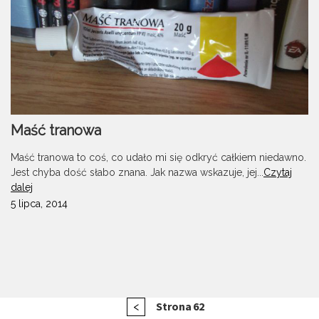
Maść tranowa
Maść tranowa to coś, co udało mi się odkryć całkiem niedawno.
Jest chyba dość słabo znana. Jak nazwa wskazuje, jej...
Czytaj
dalej
5 lipca, 2014
Stronicowanie
Poprzednia
Strona
62
<