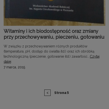
Witaminy i ich biodostępność oraz zmiany
przy przechowywaniu, pieczeniu, gotowaniu
W związku z przechowywaniem różnych produktów
(temperatura, pH, dostęp do światła itd.) oraz ich obróbką
technologiczną (pieczenie, gotowanie itd.) zawartość...
Czytaj
dalej
7 marca, 2015
Stronicowanie
Poprzednia
Strona
5
<
wpisów
strona