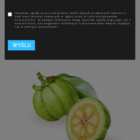
chondroityna w suplementach
Wyrażam zgodę na przetwarzanie moich danych osobowych (adresu e-
W suplementach na stawy czy na zmarszczki często znajdują
mail oraz imienia) zawartych w zgłoszeniu w celu otrzymywania
newslettera. W każdym momencie mogę wycofać zgodę wypisując się z
się składniki takie jak kolagen, chondroityna, glukozamina, kwas
newslettera. Szczegółowe informacje o przetwarzaniu danych znajdują
się w polityce prywatności.
hialuronowy. Pytanie, czy...
Czytaj dalej
16 czerwca, 2015