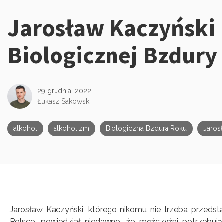
Jarosław Kaczyńsk
Kategorie:
Biologicznej Bzdury
29 grudnia, 2022
Łukasz Sakowski
alkohol
alkoholizm
Biologiczna Bzdura Roku
Jaros
Jarosław Kaczyński, którego nikomu nie trzeba przedsta
Polsce, powiedział niedawno, że mężczyźni potrzebują