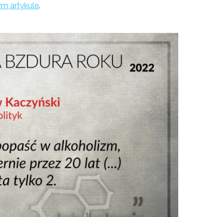
ym artykule
.