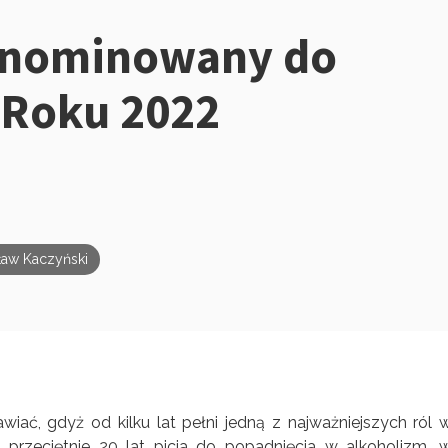
i nominowany do
 Roku 2022
ław Kaczyński
wiać, gdyż od kilku lat pełni jedną z najważniejszych ról 
 przeciętnie 20 lat picia do popadnięcia w alkoholizm, 