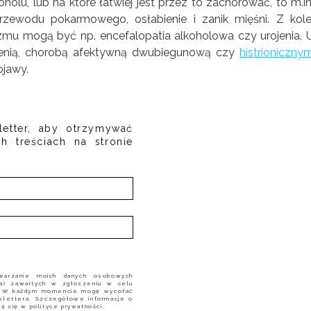
holu, lub na które łatwiej jest przez to zachorować, to m.in
ewodu pokarmowego, osłabienie i zanik mięśni. Z kole
mu mogą być np. encefalopatia alkoholowa czy urojenia. 
frenią, chorobą afektywną dwubiegunową czy
histrioniczny
bjawy.
letter, aby otrzymywać
h treściach na stronie
warzanie moich danych osobowych
nia) zawartych w zgłoszeniu w celu
. W każdym momencie mogę wycofać
slettera. Szczegółowe informacje o
ją się w polityce prywatności.