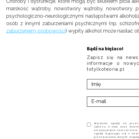
Choroby i dysfunkcje, które mogą być skutkiem picia alko
marskość wątroby, nowotwory wątroby, nowotwory prz
psychologiczno-neurologicznymi następstwami alkoholiz
osób z innymi zaburzeniami psychicznymi (np. schizo
zaburzeniem osobowości
) wypity alkohol może nasilać o
Bądź na biężaco!
Zapisz się na news
informacje o nowyc
totylkoteoria.pl
Wyrażam zgodę na przet
(adresu e-mail oraz imie
otrzymywania newslettera
zgodę wypisując się z new
przetwarzaniu danych znajdu