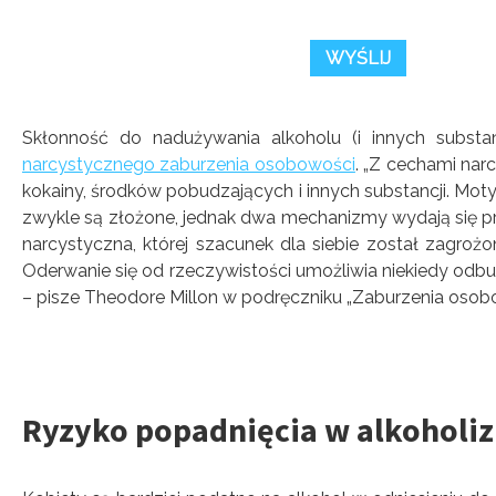
Skłonność do nadużywania alkoholu (i innych substa
narcystycznego zaburzenia osobowości
. „Z cechami nar
kokainy, środków pobudzających i innych substancji. Mo
zwykle są złożone, jednak dwa mechanizmy wydają się p
narcystyczna, której szacunek dla siebie został zagroż
Oderwanie się od rzeczywistości umożliwia niekiedy odb
– pisze Theodore Millon w podręczniku „Zaburzenia oso
Ryzyko popadnięcia w alkoholi