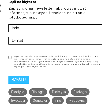
Bądź na biężaco!
e
Zapisz się na newsletter, aby otrzymywać
o
informacje o nowych treściach na stronie
totylkoteoria.pl
Wyrażam zgodę na przetwarzanie moich danych osobowych (adresu e-
mail oraz imienia) zawartych w zgłoszeniu w celu otrzymywania
newslettera. W każdym momencie mogę wycofać zgodę wypisując się z
newslettera. Szczegółowe informacje o przetwarzaniu danych znajdują
się w polityce prywatności.
Bioetyka
Biologia
Dietetyka
Ekologia
Ewolucja
Genetyka
Inne
Medycyna