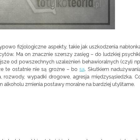
 typowo fizjologiczne aspekty, takie jak uszkodzenia nabłonk
tów. Ma on znacznie szerszy zasięg – do ludzkiej psychiki
ejsze od powszechnych uzależnień behawioralnych (czyli np
że te ostatnie nie są groźne – bo
są
. Skutkiem nadużywani
, rozwody, wypadki drogowe, agresja międzysąsiedzka. C
 alkoholu zmienia postawy moralne na bardziej utylitarne.