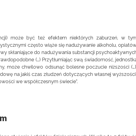
ncji) może być też efektem niektórych zaburzeń, w ty
cystycznymi często wiąże się nadużywanie alkoholu, opiatów
tywy skłaniające do nadużywania substancji psychoaktywnyc
rawdopodobne (…) Przytłumiając swą świadomość, jednostk
ony, może chwilowo odsunąć bolesne poczucie niższości (…)
udowę na jakiś czas złudzeń dotyczących własnej wyższości
bowości we współczesnym świecie”.
zm