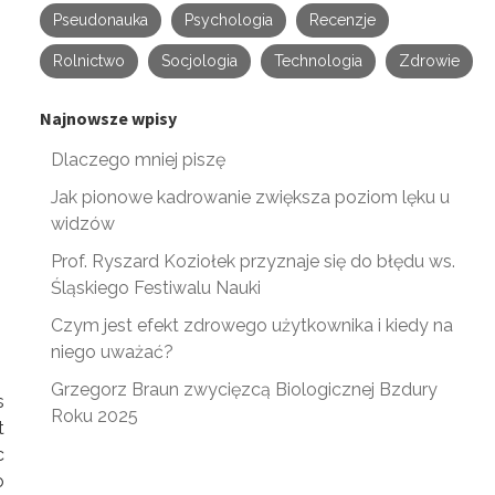
Pseudonauka
Psychologia
Recenzje
Rolnictwo
Socjologia
Technologia
Zdrowie
Najnowsze wpisy
Dlaczego mniej piszę
Jak pionowe kadrowanie zwiększa poziom lęku u
widzów
Prof. Ryszard Koziołek przyznaje się do błędu ws.
Śląskiego Festiwalu Nauki
Czym jest efekt zdrowego użytkownika i kiedy na
niego uważać?
Grzegorz Braun zwycięzcą Biologicznej Bzdury
s
Roku 2025
t
c
o