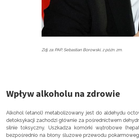
Zdj. za: PAP, Sebastian Borowski, z późn. zm.
Wpływ alkoholu na zdrowie
Alkohol (etanol) metabolizowany jest do aldehydu oct
detoksykacji zachodzi głównie za pośrednictwem dehydr
silnie toksyczny. Uszkadza komórki wątrobowe (hepat
bezpośrednio na błony śluzowe przewodu pokarmowego,