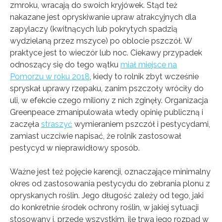
zmroku, wracają do swoich kryjówek. Stąd też
nakazane jest opryskiwanie upraw atrakcyjnych dla
zapylaczy (kwitnących lub pokrytych spadzią
wydzielaną przez mszyce) po oblocie pszczół. W
praktyce jest to wieczór lub noc. Ciekawy przypadek
odnoszący się do tego wątku
miał miejsce na
Pomorzu w roku 2018
, kiedy to rolnik zbyt wcześnie
spryskał uprawy rzepaku, zanim pszczoły wróciły do
uli, w efekcie czego miliony z nich zginęły. Organizacja
Greenpeace zmanipulowała wtedy opinię publiczną i
zaczęła
straszyć
wymieraniem pszczół i pestycydami,
zamiast uczciwie napisać, że rolnik zastosował
pestycyd w nieprawidłowy sposób.
Ważne jest też pojęcie karencji, oznaczające minimalny
okres od zastosowania pestycydu do zebrania plonu z
opryskanych roślin. Jego długość zależy od tego, jaki
do konkretnie środek ochrony roślin, w jakiej sytuacji
stosowany i, przede wszystkim, ile trwa jego rozpad w