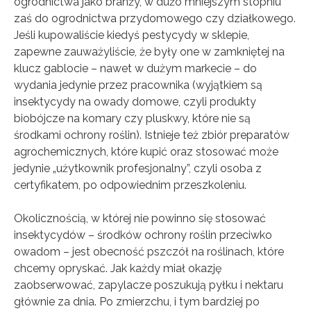
ogrodnictwa jako branży, w dużo mniejszym stopniu
zaś do ogrodnictwa przydomowego czy działkowego.
Jeśli kupowaliście kiedyś pestycydy w sklepie,
zapewne zauważyliście, że były one w zamkniętej na
klucz gablocie – nawet w dużym markecie – do
wydania jedynie przez pracownika (wyjątkiem są
insektycydy na owady domowe, czyli produkty
biobójcze na komary czy pluskwy, które nie są
środkami ochrony roślin). Istnieje też zbiór preparatów
agrochemicznych, które kupić oraz stosować może
jedynie „użytkownik profesjonalny”, czyli osoba z
certyfikatem, po odpowiednim przeszkoleniu.
Okolicznością, w której nie powinno się stosować
insektycydów – środków ochrony roślin przeciwko
owadom – jest obecność pszczół na roślinach, które
chcemy opryskać. Jak każdy miał okazję
zaobserwować, zapylacze poszukują pyłku i nektaru
głównie za dnia. Po zmierzchu, i tym bardziej po