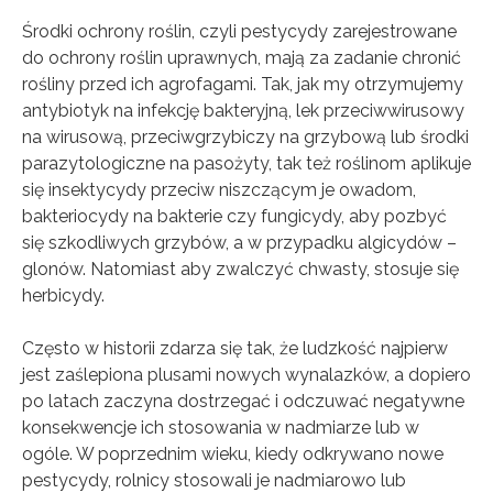
Środki ochrony roślin, czyli pestycydy zarejestrowane
do ochrony roślin uprawnych, mają za zadanie chronić
rośliny przed ich agrofagami. Tak, jak my otrzymujemy
antybiotyk na infekcję bakteryjną, lek przeciwwirusowy
na wirusową, przeciwgrzybiczy na grzybową lub środki
parazytologiczne na pasożyty, tak też roślinom aplikuje
się insektycydy przeciw niszczącym je owadom,
bakteriocydy na bakterie czy fungicydy, aby pozbyć
się szkodliwych grzybów, a w przypadku algicydów –
glonów. Natomiast aby zwalczyć chwasty, stosuje się
herbicydy.
Często w historii zdarza się tak, że ludzkość najpierw
jest zaślepiona plusami nowych wynalazków, a dopiero
po latach zaczyna dostrzegać i odczuwać negatywne
konsekwencje ich stosowania w nadmiarze lub w
ogóle. W poprzednim wieku, kiedy odkrywano nowe
pestycydy, rolnicy stosowali je nadmiarowo lub