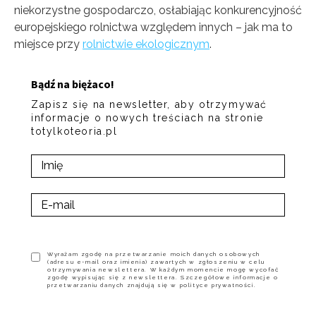
niekorzystne gospodarczo, osłabiając konkurencyjność
europejskiego rolnictwa względem innych – jak ma to
miejsce przy
rolnictwie ekologicznym
.
Bądź na biężaco!
Zapisz się na newsletter, aby otrzymywać
informacje o nowych treściach na stronie
totylkoteoria.pl
Wyrażam zgodę na przetwarzanie moich danych osobowych
(adresu e-mail oraz imienia) zawartych w zgłoszeniu w celu
otrzymywania newslettera. W każdym momencie mogę wycofać
zgodę wypisując się z newslettera. Szczegółowe informacje o
przetwarzaniu danych znajdują się w polityce prywatności.