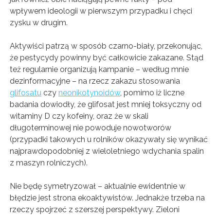
wpływem ideologii w pierwszym przypadku i chęci
zysku w drugim.
Aktywiści patrzą w sposób czarno-biały, przekonując,
że pestycydy powinny być całkowicie zakazane. Stąd
też regularnie organizują kampanie – według mnie
dezinformacyjne – na rzecz zakazu stosowania
glifosatu
czy
neonikotynoidów
, pomimo iż liczne
badania dowiodły, że glifosat jest mniej toksyczny od
witaminy D czy kofeiny, oraz że w skali
długoterminowej nie powoduje nowotworów
(przypadki takowych u rolników okazywały się wynikać
najprawdopodobniej z wieloletniego wdychania spalin
z maszyn rolniczych).
Nie będę symetryzował – aktualnie ewidentnie w
błędzie jest strona ekoaktywistów. Jednakże trzeba na
rzeczy spojrzeć z szerszej perspektywy. Zieloni