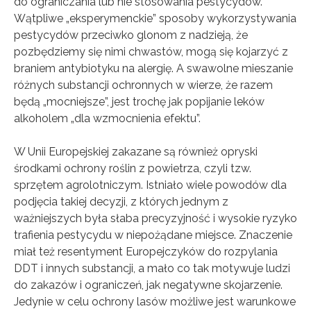
do ograniczania lub nie stosowania pestycydów.
Wątpliwe „eksperymenckie” sposoby wykorzystywania
pestycydów przeciwko glonom z nadzieją, że
pozbędziemy się nimi chwastów, mogą się kojarzyć z
braniem antybiotyku na alergię. A swawolne mieszanie
różnych substancji ochronnych w wierze, że razem
będą „mocniejsze”, jest trochę jak popijanie leków
alkoholem „dla wzmocnienia efektu”.
W Unii Europejskiej zakazane są również opryski
środkami ochrony roślin z powietrza, czyli tzw.
sprzętem agrolotniczym. Istniało wiele powodów dla
podjęcia takiej decyzji, z których jednym z
ważniejszych była słaba precyzyjność i wysokie ryzyko
trafienia pestycydu w niepożądane miejsce. Znaczenie
miał też resentyment Europejczyków do rozpylania
DDT i innych substancji, a mało co tak motywuje ludzi
do zakazów i ograniczeń, jak negatywne skojarzenie.
Jedynie w celu ochrony lasów możliwe jest warunkowe