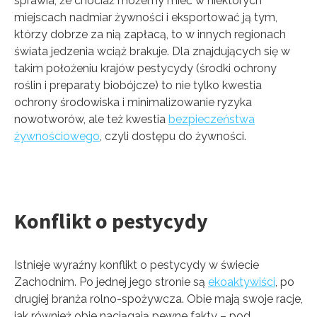
sprawia, że chociaż możemy mieć w niektórych
miejscach nadmiar żywności i eksportować ją tym,
którzy dobrze za nią zapłacą, to w innych regionach
świata jedzenia wciąż brakuje. Dla znajdujących się w
takim położeniu krajów pestycydy (środki ochrony
roślin i preparaty biobójcze) to nie tylko kwestia
ochrony środowiska i minimalizowanie ryzyka
nowotworów, ale też kwestia
bezpieczeństwa
żywnościowego
, czyli dostępu do żywności.
Konflikt o pestycydy
Istnieje wyraźny konflikt o pestycydy w świecie
Zachodnim. Po jednej jego stronie są
ekoaktywiści
, po
drugiej branża rolno-spożywcza. Obie mają swoje racje,
jak również obie naciągają pewne fakty – pod